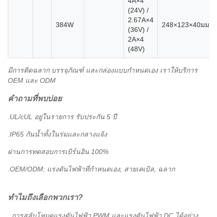
4A×4
(24V) /
2.67A×4
384W
248×123×40มม
(36V) /
2A×4
(48V)
มีการติดฉลาก บรรจุภัณฑ์ และกล่องแบบกำหนดเอง เราให้บริการ
OEM และ ODM
คำถามที่พบบ่อย
.UL/cUL อยู่ในรายการ รับประกัน 5 ปี
.IP65 กันน้ำทั้งในร่มและกลางแจ้ง
ผ่านการทดสอบการเบิร์นอิน 100%
.OEM/ODM: แรงดันไฟฟ้าที่กำหนดเอง, สายเคเบิล, ฉลาก
ทำไมถึงเลือกพวกเรา?
. การสลับโหมดแรงดันไฟฟ้า PWM และแรงดันไฟฟ้า DC ได้อย่าง