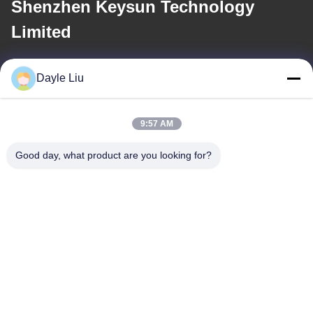
Shenzhen Keysun Technology
Limited
อีเมล
Dayle Liu
power06@szzhpower.com
9:57 AM
ที่อยู่ของเรา
Good day, what product are you looking for?
ที่อยู่
ชั้น 8, 9A อาคาร 2, เลขที่ 1 ซอยเฟิงซิง, ชุมชนเฟิงหวง, ถนนฟู่หยง,
เขตเป่าอัน, เซินเจิ้น, กวางตุ้ง, จีน
โทรศัพท์
0086-755-81461285