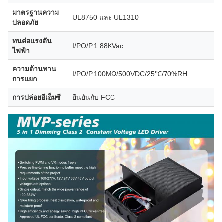
มาตรฐานความ
UL8750 และ UL1310
ปลอดภัย
ทนต่อแรงดัน
I/PO/P.1.88KVac
ไฟฟ้า
ความต้านทาน
I/PO/P.100MΩ/500VDC/25℃/70%RH
การแยก
การปล่อยอีเอ็มซี
ยืนยันกับ FCC