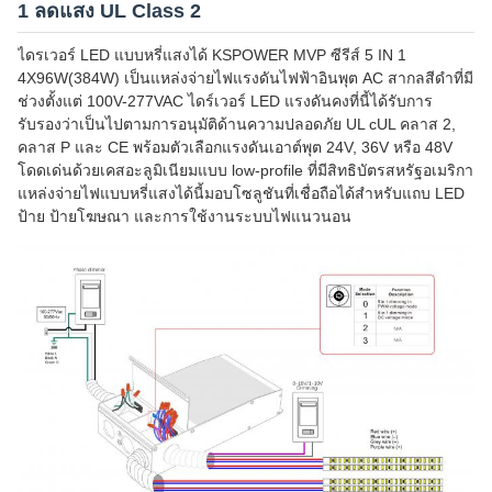
1 ลดแสง UL Class 2
ไดรเวอร์ LED แบบหรี่แสงได้ KSPOWER MVP ซีรีส์ 5 IN 1
4X96W(384W) เป็นแหล่งจ่ายไฟแรงดันไฟฟ้าอินพุต AC สากลสีดำที่มี
ช่วงตั้งแต่ 100V-277VAC ไดร์เวอร์ LED แรงดันคงที่นี้ได้รับการ
รับรองว่าเป็นไปตามการอนุมัติด้านความปลอดภัย UL cUL คลาส 2,
คลาส P และ CE พร้อมตัวเลือกแรงดันเอาต์พุต 24V, 36V หรือ 48V
โดดเด่นด้วยเคสอะลูมิเนียมแบบ low-profile ที่มีสิทธิบัตรสหรัฐอเมริกา
แหล่งจ่ายไฟแบบหรี่แสงได้นี้มอบโซลูชันที่เชื่อถือได้สำหรับแถบ LED
ป้าย ป้ายโฆษณา และการใช้งานระบบไฟแนวนอน