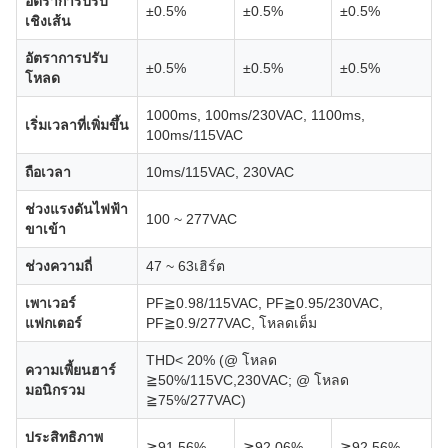
อัตราการปรับ
±0.5%
±0.5%
±0.5%
เชิงเส้น
อัตราการปรับ
±0.5%
±0.5%
±0.5%
โหลด
1000ms, 100ms/230VAC, 1100ms,
เริ่มเวลาที่เพิ่มขึ้น
100ms/115VAC
ถือเวลา
10ms/115VAC, 230VAC
ช่วงแรงดันไฟฟ้า
100 ~ 277VAC
ขาเข้า
ช่วงความถี่
47 ~ 63เฮิร์ต
เพาเวอร์
PF≧0.98/115VAC, PF≧0.95/230VAC,
แฟกเตอร์
PF≧0.9/277VAC, โหลดเต็ม
THD< 20% (@ โหลด
ความเพี้ยนฮาร์
≧50%/115VC,230VAC; @ โหลด
มอนิกรวม
≧75%/277VAC)
ประสิทธิภาพ
≧91.56%
≧92.06%
≧92.56%