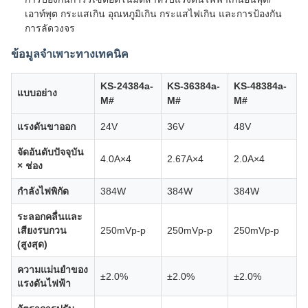
เอาท์พุต กระแสเกิน อุณหภูมิเกิน กระแสไฟเกิน และการป้องกัน
การลัดวงจร
ข้อมูลจำเพาะทางเทคนิค
KS-24384a-
KS-36384a-
KS-48384a-
แบบอย่าง
M#
M#
M#
แรงดันขาออก
24V
36V
48V
จัดอันดับปัจจุบัน
4.0A×4
2.67A×4
2.0A×4
× ช่อง
กำลังไฟพิกัด
384W
384W
384W
ระลอกคลื่นและ
เสียงรบกวน
250mVp-p
250mVp-p
250mVp-p
(สูงสุด)
ความแม่นยำของ
±2.0%
±2.0%
±2.0%
แรงดันไฟฟ้า