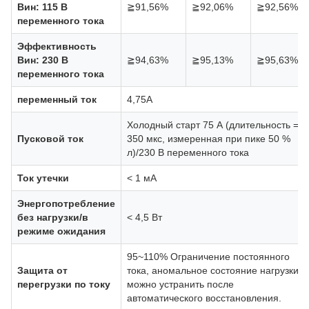
Вин: 115 В
≧91,56%
≧92,06%
≧92,56%
переменного тока
Эффективность
Вин: 230 В
≧94,63%
≧95,13%
≧95,63%
переменного тока
переменный ток
4,75А
Холодный старт 75 А (длительность =
Пусковой ток
350 мкс, измеренная при пике 50 %
л)/230 В переменного тока
Ток утечки
< 1 мА
Энергопотребление
без нагрузки/в
< 4,5 Вт
режиме ожидания
95~110% Ограничение постоянного
Защита от
тока, аномальное состояние нагрузки
перегрузки по току
можно устранить после
автоматического восстановления.