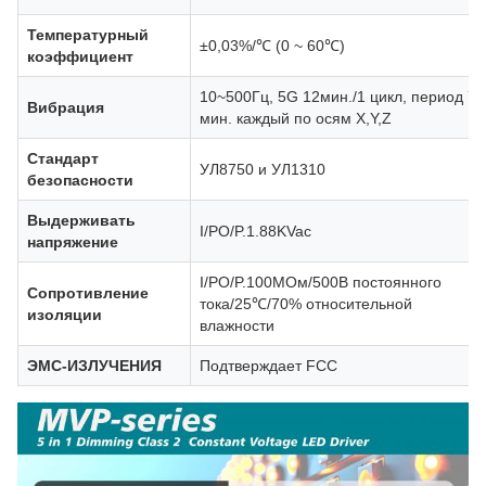
Температурный
±0,03%/℃ (0 ~ 60℃)
коэффициент
10~500Гц, 5G 12мин./1 цикл, период 72
Вибрация
мин. каждый по осям X,Y,Z
Стандарт
УЛ8750 и УЛ1310
безопасности
Выдерживать
I/PO/P.1.88KVac
напряжение
I/PO/P.100МОм/500В постоянного
Сопротивление
тока/25℃/70% относительной
изоляции
влажности
ЭМС-ИЗЛУЧЕНИЯ
Подтверждает FCC