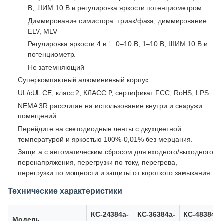
В, ШИМ 10 В и регулировка яркости потенциометром.
Диммирование симистора: триак/фаза, диммирование
ELV, MLV
Регулировка яркости 4 в 1: 0–10 В, 1–10 В, ШИМ 10 В и
потенциометр.
Не затемняющий
Суперкомпактный алюминиевый корпус
UL/cUL CE, класс 2, КЛАСС P, сертификат FCC, RoHS, LPS
NEMA 3R рассчитан на использование внутри и снаружи
помещений.
Перейдите на светодиодные ленты с двухцветной
температурой и яркостью 100%-0,01% без мерцания.
Защита с автоматическим сбросом для входного/выходного
перенапряжения, перегрузки по току, перегрева,
перегрузки по мощности и защиты от короткого замыкания.
Технические характеристики
КС-24384а-
КС-36384а-
КС-48384а
Модель