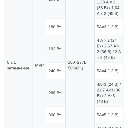
1,38 А × 2
(36 В) / 1,04
А × 2 (48 В)
2
180 Вт
5А×3 (12 В)
4 А × 2 (24
В) / 2,67 А ×
2
192 Вт
2 (36 В) / 2 А
× 2 (48 В)
5 в 1
100~277В
MVP
затемнение
50/60Гц
2
240 Вт
5А×4 (12 В)
4А×3 (24 В) /
2,67 А×3 (36
2
288 Вт
В) / 2 А×3
(48 В)
2
300 Вт
5А×5 (12 В)