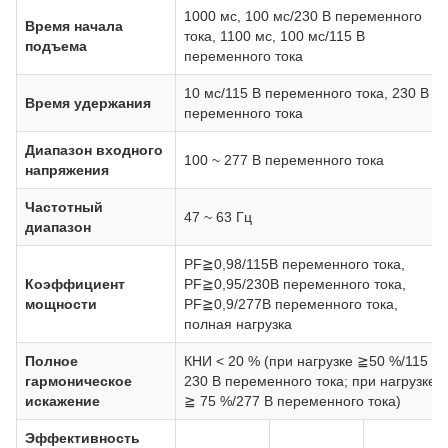
1000 мс, 100 мс/230 В переменного
Время начала
тока, 1100 мс, 100 мс/115 В
подъема
переменного тока
10 мс/115 В переменного тока, 230 В
Время удержания
переменного тока
Диапазон входного
100 ~ 277 В переменного тока
напряжения
Частотный
47 ~ 63 Гц
диапазон
PF≧0,98/115В переменного тока,
Коэффициент
PF≧0,95/230В переменного тока,
мощности
PF≧0,9/277В переменного тока,
полная нагрузка
Полное
КНИ < 20 % (при нагрузке ≧50 %/115 В,
гармоническое
230 В переменного тока; при нагрузке
искажение
≧ 75 %/277 В переменного тока)
Эффективность