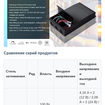
Сравнение серий продуктов
Выходное
напряжение
Стиль
Входное
Ряд
Власть
и
затемнения
напряжение
выходной
ток
4,16 А × 2
(12 В) / 2,08
А × 2 (24 В) /
1
100 Вт