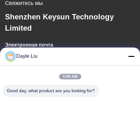
Свяжитесь мы
Shenzhen Keysun Technology
Limited
Электронная почта
Dayle Liu
power06@szzhpower.com
5:09 AM
Наш адрес
Good day, what product are you looking for?
Адрес
8,9A этаж, здание 2, Фэнксинг Лейн No.1, Община Фэнхуан,
улица Фюён, район Баоан, Шэньчжэнь, Гуандун, Китай
Телефон
0086-755-81461285