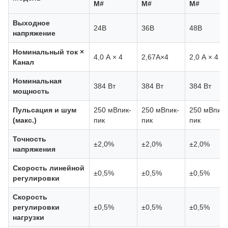
М#
М#
М#
Выходное
24В
36В
48В
напряжение
Номинальный ток ×
4,0 А × 4
2,67А×4
2,0 А × 4
Канал
Номинальная
384 Вт
384 Вт
384 Вт
мощность
Пульсация и шум
250 мВпик-
250 мВпик-
250 мВпик-
(макс.)
пик
пик
пик
Точность
±2,0%
±2,0%
±2,0%
напряжения
Скорость линейной
±0,5%
±0,5%
±0,5%
регулировки
Скорость
регулировки
±0,5%
±0,5%
±0,5%
нагрузки