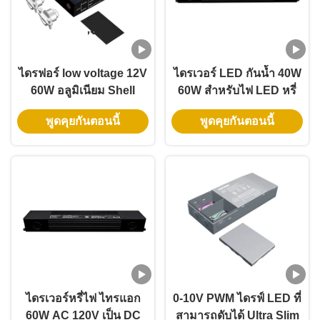
ไดรฟอร์ low voltage 12V
ไดรเวอร์ LED กันน้ำ 40W
60W อลูมิเนียม Shell
60W สำหรับไฟ LED หรี่
Triac LED Driver ปรับ
แสง ไทรแอก PFC สูง AC
พูดคุยกันตอนนี้
พูดคุยกันตอนนี้
ความดันด้วย Nema 3R
277V
IP65 และประสิทธิภาพ
91%
ไดรเวอร์หรี่ไฟ ไทรแอก
0-10V PWM ไดรฟ์ LED ที่
60W AC 120V เป็น DC
สามารถดับได้ Ultra Slim