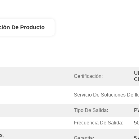
ción De Producto
U
Certificación:
C
Servicio De Soluciones De Il
Tipo De Salida:
P
Frecuencia De Salida:
5
, 
Garantía:
5