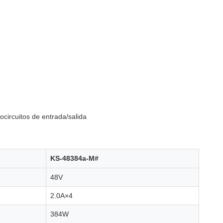
ocircuitos de entrada/salida
KS-48384a-M#
48V
2.0A×4
384W