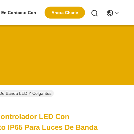
Ahora Charle
 En Contacto Con
 De Banda LED Y Colgantes
Controlador LED Con
to IP65 Para Luces De Banda