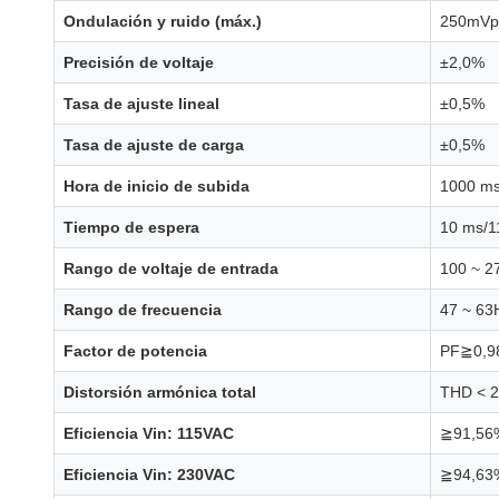
Ondulación y ruido (máx.)
250mVp
Precisión de voltaje
±2,0%
Tasa de ajuste lineal
±0,5%
Tasa de ajuste de carga
±0,5%
Hora de inicio de subida
1000 ms
Tiempo de espera
10 ms/1
Rango de voltaje de entrada
100 ~ 2
Rango de frecuencia
47 ~ 63
Factor de potencia
PF≧0,98
Distorsión armónica total
THD < 2
Eficiencia Vin: 115VAC
≧91,56
Eficiencia Vin: 230VAC
≧94,63