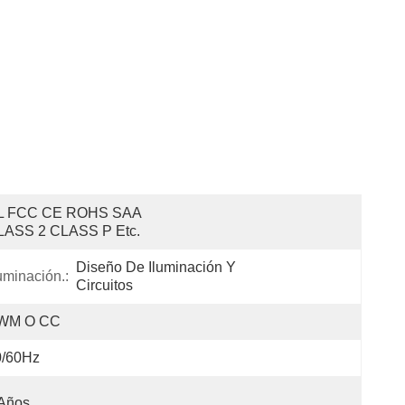
L FCC CE ROHS SAA 
LASS 2 CLASS P Etc.
Diseño De Iluminación Y 
uminación.:
Circuitos
WM O CC
0/60Hz
 Años