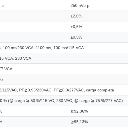
-p
250mVp-p
±2,0%
±0,5%
±0,5%
, 100 ms/230 VCA, 1100 ms, 100 ms/115 VCA
15 VCA, 230 VCA
77 VCA
Hz
/115VAC, PF≧0,95/230VAC, PF≧0,9/277VAC, carga completa
0 % (@ carga ≧ 50 %/115 VC, 230 VAC; @ carga ≧ 75 %/277 VAC)
%
≧92,06%
%
≧95,13%