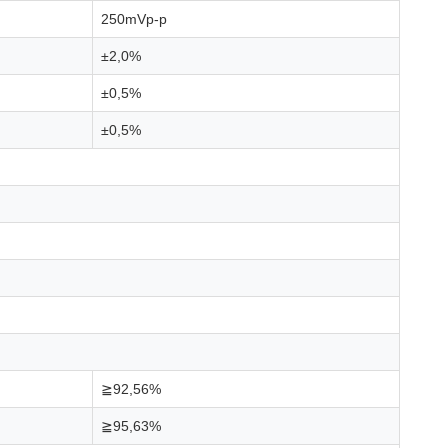
250mVp-p
±2,0%
±0,5%
±0,5%
≧92,56%
≧95,63%