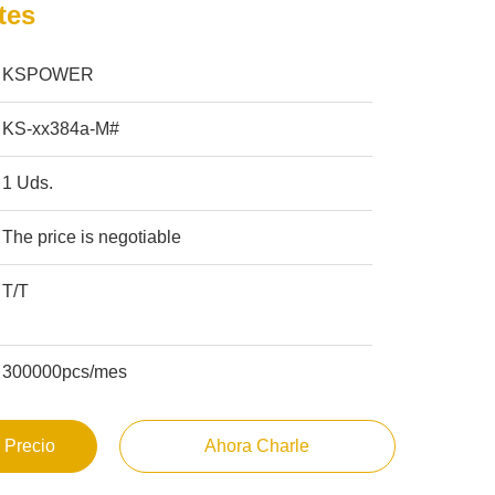
tes
KSPOWER
KS-xx384a-M#
1 Uds.
The price is negotiable
T/T
300000pcs/mes
 Precio
Ahora Charle