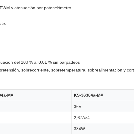
V PWM y atenuación por potenciómetro
etro
nuación del 100 % al 0,01 % sin parpadeos
bretensión, sobrecorriente, sobretemperatura, sobrealimentación y cort
84a-M#
KS-36384a-M#
36V
2,67A×4
384W