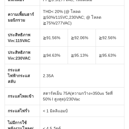
THD< 20% (@ โหลด
ความเพี้ยนฮาร์
≧50%/115VC,230VAC; @ โหลด
มอนิกรวม
≧75%/277VAC)
ประสิทธิภาพ
≧91.56%
≧92.06%
≧92.56%
Vin:115VAC
ประสิทธิภาพ
≧94.63%
≧95.13%
≧95.63%
Vin:230VAC
กระแส
ไฟฟ้ากระแส
2.35A
สลับ
สตาร์ทเย็น 75A(ความกว้าง=350us วัดที่
กระแสไหลเข้า
50% l สูงสุด)/230Vac
กระแสไฟรั่ว
< 1 มิลลิแอมป์
ไม่มีการใช้
พลังงานโหลด/
< 4.5 วัตต์