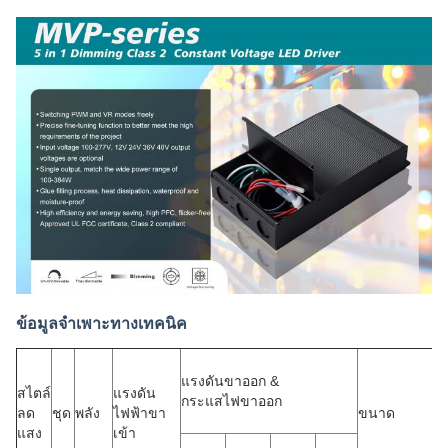
ข้อมูลจำเพาะทางเทคนิค
แรงดันขาออก &
สไตล์
แรงดัน
กระแสไฟขาออก
ลด
ชุด
พลัง
ไฟฟ้าขา
ขนาด
แสง
เข้า