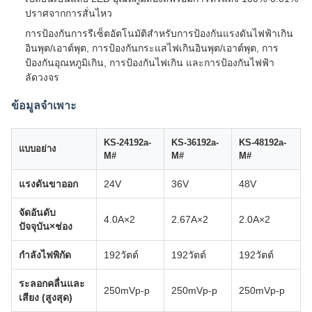
ปราศจากการสั่นไหว
การป้องกันการรีเซ็ตอัตโนมัติสำหรับการป้องกันแรงดันไฟฟ้าเกิน
อินพุต/เอาต์พุต, การป้องกันกระแสไฟเกินอินพุต/เอาต์พุต, การ
ป้องกันอุณหภูมิเกิน, การป้องกันไฟเกิน และการป้องกันไฟฟ้า
ลัดวงจร
ข้อมูลจำเพาะ
KS-24192a-
KS-36192a-
KS-48192a-
แบบอย่าง
M#
M#
M#
แรงดันขาออก
24V
36V
48V
จัดอันดับ
4.0A×2
2.67A×2
2.0A×2
ปัจจุบัน×ช่อง
กำลังไฟพิกัด
192วัตต์
192วัตต์
192วัตต์
ระลอกคลื่นและ
250mVp-p
250mVp-p
250mVp-p
เสียง (สูงสุด)