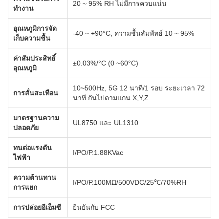
20 ~ 95% RH ไม่มีการควบแน่น
ทำงาน
อุณหภูมิการจัด
-40 ~ +90°C, ความชื้นสัมพัทธ์ 10 ~ 95%
เก็บความชื้น
ค่าสัมประสิทธิ์
±0.03%/°C (0 ~60°C)
อุณหภูมิ
10~500Hz, 5G 12 นาที/1 รอบ ระยะเวลา 72
การสั่นสะเทือน
นาที กันไปตามแกน X,Y,Z
มาตรฐานความ
UL8750 และ UL1310
ปลอดภัย
ทนต่อแรงดัน
I/PO/P.1.88KVac
ไฟฟ้า
ความต้านทาน
I/PO/P.100MΩ/500VDC/25℃/70%RH
การแยก
การปล่อยอีเอ็มซี
ยืนยันกับ FCC