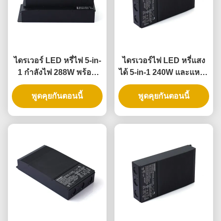
ไดรเวอร์ LED หรี่ไฟ 5-in-
ไดรเวอร์ไฟ LED หรี่แสง
1 กำลังไฟ 288W พร้อม
ได้ 5-in-1 240W และแหล่ง
ระดับ IP65 สำหรับการใช้
จ่ายไฟ LED หรี่แสงได้,
งานไฟส่องสว่างทั่วไป
พูดคุยกันตอนนี้
พูดคุยกันตอนนี้
ระดับ IP65