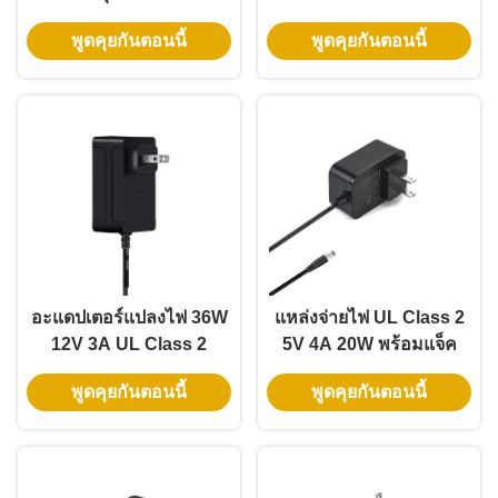
รับไฟ LED และกล้อง
การเข้า 100-240V สําหรับ
พูดคุยกันตอนนี้
พูดคุยกันตอนนี้
CCTV
ไฟเทป LED
อะแดปเตอร์แปลงไฟ 36W
แหล่งจ่ายไฟ UL Class 2
12V 3A UL Class 2
5V 4A 20W พร้อมแจ็ค
สำหรับไฟ LED Strip
DC 5.5*2.1 มม. สำหรับไฟ
พูดคุยกันตอนนี้
พูดคุยกันตอนนี้
พร้อมรับประกัน 3 ปี และ
LED Strip WiFi อัจฉริยะ
แรงดันไฟฟ้าต่ำที่ปลอดภัย