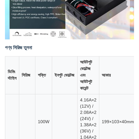
পণ্য সিরিজ তুলনা
আউটপুট
ভোল্টেজ
ডিমিং
সিরিজ
শক্তি
ইনপুট ভোল্টেজ
এবং
আকার
স্টাইল
আউটপুট
কারেন্ট
4.16A×2
(12V) /
2.08A×2
(24V) /
100W
199×103×40mm
1.38A×2
(36V) /
1.04A×2