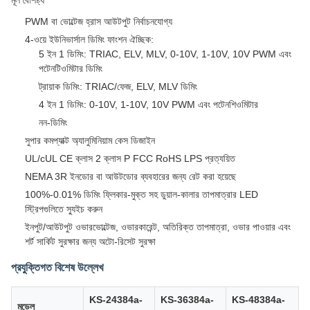
মূল বৈশিষ্ট্য
PWM বা ভোল্টেজ হ্রাস আউটপুট নির্বাচনযোগ্য
4-ওয়ে ইউনিভার্সাল ডিমিং ফাংশন ঐচ্ছিক:
5 ইন 1 ডিমিং: TRIAC, ELV, MLV, 0-10V, 1-10V, 10V PWM এবং
পটেনটিওমিটার ডিমিং
ট্রায়াক ডিমিং: TRIAC/ফেজ, ELV, MLV ডিমিং
4 ইন 1 ডিমিং: 0-10V, 1-10V, 10V PWM এবং পটেনশিওমিটার
নন-ডিমিং
সুপার কমপ্যাক্ট অ্যালুমিনিয়াম কেস ডিজাইন
UL/cUL CE ক্লাস 2 ক্লাস P FCC RoHS LPS প্রত্যয়িত
NEMA 3R ইনডোর বা আউটডোর ব্যবহারের জন্য রেট করা হয়েছে
100%-0.01% ডিমিং ফ্লিকার-মুক্ত সহ ডুয়াল-কালার তাপমাত্রার LED
স্ট্রিপগুলিতে স্যুইচ করুন
ইনপুট/আউটপুট ওভারভোল্টেজ, ওভারকারেন্ট, অতিরিক্ত তাপমাত্রা, ওভার পাওয়ার এবং
শর্ট সার্কিট সুরক্ষার জন্য অটো-রিসেট সুরক্ষা
প্রযুক্তিগত বিশেষ উল্লেখ
KS-24384a-
KS-36384a-
KS-48384a-
মডেল