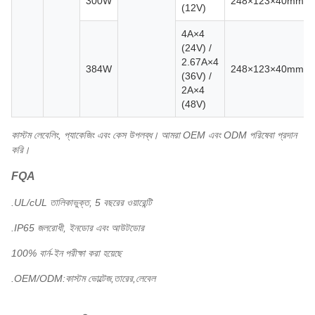
300W
248×123×40mm
(12V)
4A×4
(24V) /
2.67A×4
384W
248×123×40mm
(36V) /
2A×4
(48V)
কাস্টম লেবেলিং, প্যাকেজিং এবং কেস উপলব্ধ। আমরা OEM এবং ODM পরিষেবা প্রদান
করি।
FQA
.UL/cUL তালিকাভুক্ত, 5 বছরের ওয়ারেন্টি
.IP65 জলরোধী, ইনডোর এবং আউটডোর
100% বার্ন-ইন পরীক্ষা করা হয়েছে
.OEM/ODM:কাস্টম ভোল্টেজ,তারের,লেবেল