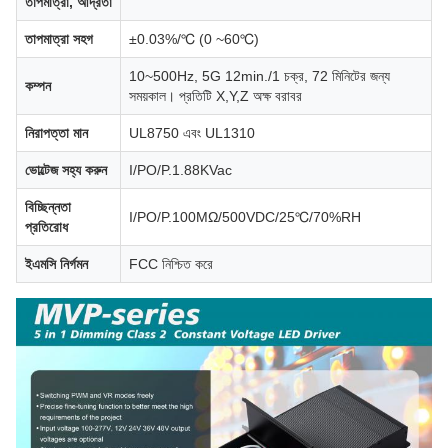
তাপমাত্রা, আর্দ্রতা
তাপমাত্রা সহগ
±0.03%/℃ (0 ~60℃)
10~500Hz, 5G 12min./1 চক্র, 72 মিনিটের জন্য
কম্পন
সময়কাল। প্রতিটি X,Y,Z অক্ষ বরাবর
নিরাপত্তা মান
UL8750 এবং UL1310
ভোল্টেজ সহ্য করুন
I/PO/P.1.88KVac
বিচ্ছিন্নতা
I/PO/P.100MΩ/500VDC/25℃/70%RH
প্রতিরোধ
ইএমসি নির্গমন
FCC নিশ্চিত করে