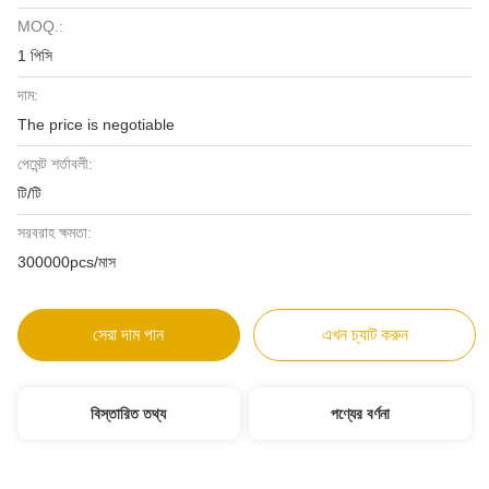
MOQ.:
1 পিসি
দাম:
The price is negotiable
পেমেন্ট শর্তাবলী:
টি/টি
সরবরাহ ক্ষমতা:
300000pcs/মাস
সেরা দাম পান
এখন চ্যাট করুন
বিস্তারিত তথ্য
পণ্যের বর্ণনা