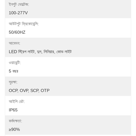
ইনপুট ভোল্টেজ:
100-277V
আউটপুট ফ্রিকোয়েন্সি:
50/60HZ
আবেদন:
LED স্ট্রিপ লাইট, দুল, লিনিয়ার, কোভ লাইট
ওয়ারেন্টি:
5 বছর
সুরক্ষা:
OCP, OVP, SCP, OTP
আইপি রেট:
IP65
কর্মদক্ষতা:
≥90%