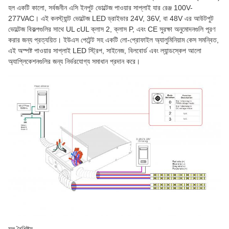
হল একটি কালো, সর্বজনীন এসি ইনপুট ভোল্টেজ পাওয়ার সাপ্লাই যার রেঞ্জ 100V-
277VAC। এই কনস্ট্যান্ট ভোল্টেজ LED ড্রাইভার 24V, 36V, বা 48V এর আউটপুট
ভোল্টেজ বিকল্পগুলির সাথে UL cUL ক্লাস 2, ক্লাস P, এবং CE সুরক্ষা অনুমোদনগুলি পূরণ
করার জন্য প্রত্যয়িত। ইউএস পেটেন্ট সহ একটি লো-প্রোফাইল অ্যালুমিনিয়াম কেস সমন্বিত,
এই অস্পষ্ট পাওয়ার সাপ্লাই LED স্ট্রিপ, সাইনেজ, বিলবোর্ড এবং ল্যান্ডস্কেপ আলো
অ্যাপ্লিকেশনগুলির জন্য নির্ভরযোগ্য সমাধান প্রদান করে।