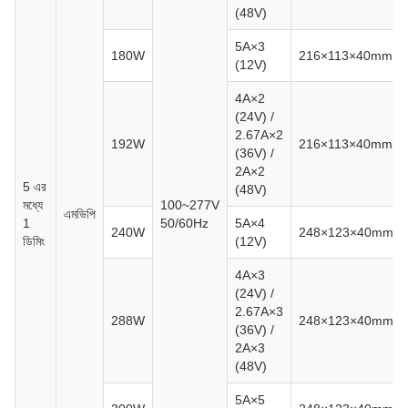
(48V)
5A×3
180W
216×113×40mm
(12V)
4A×2
(24V) /
2.67A×2
192W
216×113×40mm
(36V) /
2A×2
5 এর
(48V)
মধ্যে
100~277V
এমভিপি
1
50/60Hz
5A×4
240W
248×123×40mm
ডিমিং
(12V)
4A×3
(24V) /
2.67A×3
288W
248×123×40mm
(36V) /
2A×3
(48V)
5A×5