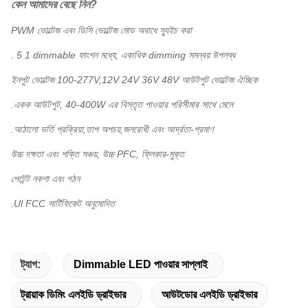
কেন আমাদের বেছে নিন?
PWM ভোল্টেজ এবং ডিসি ভোল্টেজ মোড অবাধে স্যুইচ করা
. 5 1 dimmable ফাংশন মধ্যে, একাধিক dimming সমন্বয় উপলব্ধ
ইনপুট ভোল্টেজ 100-277V,12V 24V 36V 48V আউটপুট ভোল্টেজ ঐচ্ছিক
.একক আউটপুট, 40-400W এর বিস্তৃত পাওয়ার পরিসীমার সাথে মেলে
.আঠালো ভর্তি প্রক্রিয়া,তাপ অপচয়,জলরোধী এবং আর্দ্রতা-প্রমাণ
উচ্চ দক্ষতা এবং শক্তি সঞ্চয়, উচ্চ PFC, ফ্লিকার-মুক্ত
পেটেন্ট নকশা এবং গঠন
.Ul FCC সার্টিফিকেট অনুমোদিত
ট্যাগ:
Dimmable LED পাওয়ার সাপ্লাই
ট্রায়াক ডিমিং এলইডি ড্রাইভার
আউটডোর এলইডি ড্রাইভার