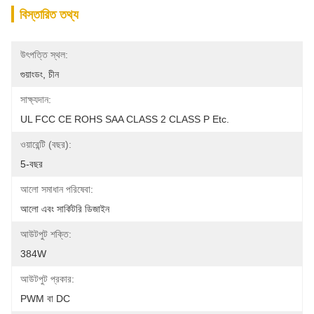
বিস্তারিত তথ্য
উৎপত্তি স্থল:
গুয়াংডং, চীন
সাক্ষ্যদান:
UL FCC CE ROHS SAA CLASS 2 CLASS P Etc.
ওয়ারেন্টি (বছর):
5-বছর
আলো সমাধান পরিষেবা:
আলো এবং সার্কিটরি ডিজাইন
আউটপুট শক্তি:
384W
আউটপুট প্রকার:
PWM বা DC