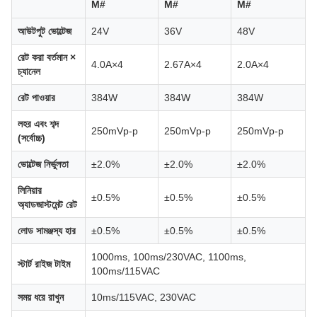
M#
M#
M#
আউটপুট ভোল্টেজ
24V
36V
48V
রেট করা বর্তমান ×
4.0A×4
2.67A×4
2.0A×4
চ্যানেল
রেট পাওয়ার
384W
384W
384W
লহর এবং শব্দ
250mVp-p
250mVp-p
250mVp-p
(সর্বোচ্চ)
ভোল্টেজ নির্ভুলতা
±2.0%
±2.0%
±2.0%
লিনিয়ার
±0.5%
±0.5%
±0.5%
অ্যাডজাস্টমেন্ট রেট
লোড সামঞ্জস্য হার
±0.5%
±0.5%
±0.5%
1000ms, 100ms/230VAC, 1100ms,
স্টার্ট রাইজ টাইম
100ms/115VAC
সময় ধরে রাখুন
10ms/115VAC, 230VAC