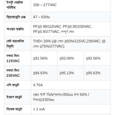
ইনপুট ভোল্টেজ
100 ~ 277VAC
পরিসীমা
ফ্রিকোয়েন্সি রেঞ্জ
47 ~ 63Hz
PF≧0.98/115VAC, PF≧0.95/230VAC,
পাওয়ার ফ্যাক্টর
PF≧0.9/277VAC, সম্পূর্ণ লোড
মোট হারমোনিক
THD< 20% (@ লোড ≧50%/115VC,230VAC; @
বিকৃতি
লোড ≧75%/277VAC)
দক্ষতা ভিন:
≧91.56%
≧92.06%
≧92.56%
115VAC
দক্ষতা ভিন:
≧94.63%
≧95.13%
≧95.63%
230VAC
এসি কারেন্ট
4.75A
কোল্ড স্টার্ট 75A(প্রস্থ=350us মাপা 50% l
ইনরাশ কারেন্ট
শিখরে)/230Vac
লিকেজ কারেন্ট
< 1 mA