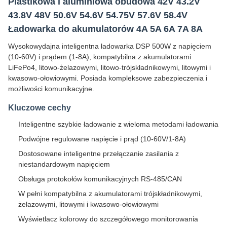
Plastikowa i aluminiowa obudowa 42V 43.2V
43.8V 48V 50.6V 54.6V 54.75V 57.6V 58.4V
Ładowarka do akumulatorów 4A 5A 6A 7A 8A
Wysokowydajna inteligentna ładowarka DSP 500W z napięciem
(10-60V) i prądem (1-8A), kompatybilna z akumulatorami
LiFePo4, litowo-żelazowymi, litowo-trójskładnikowymi, litowymi i
kwasowo-ołowiowymi. Posiada kompleksowe zabezpieczenia i
możliwości komunikacyjne.
Kluczowe cechy
Inteligentne szybkie ładowanie z wieloma metodami ładowania
Podwójne regulowane napięcie i prąd (10-60V/1-8A)
Dostosowane inteligentne przełączanie zasilania z
niestandardowym napięciem
Obsługa protokołów komunikacyjnych RS-485/CAN
W pełni kompatybilna z akumulatorami trójskładnikowymi,
żelazowymi, litowymi i kwasowo-ołowiowymi
Wyświetlacz kolorowy do szczegółowego monitorowania