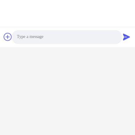
Photo
Video Call
Audio Call