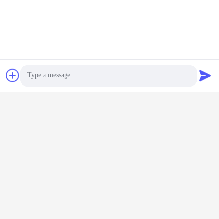
Photo
Video Call
Audio Call