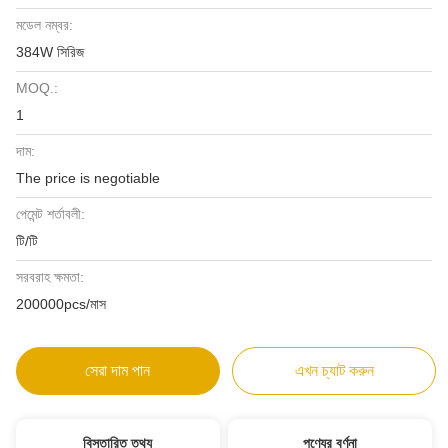
মডেল নম্বর:
384W সিরিজ
MOQ.:
1
দাম:
The price is negotiable
পেমেন্ট শর্তাবলী:
টি/টি
সরবরাহ ক্ষমতা:
200000pcs/মাস
সেরা দাম পান
এখন চ্যাট করুন
বিস্তারিত তথ্য
পণ্যের বর্ণনা