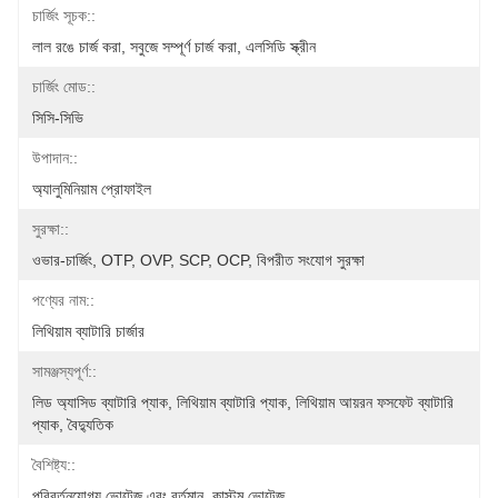
চার্জিং সূচক::
লাল রঙে চার্জ করা, সবুজে সম্পূর্ণ চার্জ করা, এলসিডি স্ক্রীন
চার্জিং মোড::
সিসি-সিভি
উপাদান::
অ্যালুমিনিয়াম প্রোফাইল
সুরক্ষা::
ওভার-চার্জিং, OTP, OVP, SCP, OCP, বিপরীত সংযোগ সুরক্ষা
পণ্যের নাম::
লিথিয়াম ব্যাটারি চার্জার
সামঞ্জস্যপূর্ণ::
লিড অ্যাসিড ব্যাটারি প্যাক, লিথিয়াম ব্যাটারি প্যাক, লিথিয়াম আয়রন ফসফেট ব্যাটারি 
প্যাক, বৈদ্যুতিক 
বৈশিষ্ট্য::
পরিবর্তনযোগ্য ভোল্টেজ এবং বর্তমান, কাস্টম ভোল্টেজ