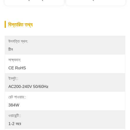
বিস্তারিত তথ্য
উৎপত্তি স্থল:
চীন
সাক্ষ্যদান:
CE RoHS
ইনপুট::
AC200-240V 50/60Hz
রেট পাওয়ার::
384W
ওয়ারেন্টি::
1-2 বছর