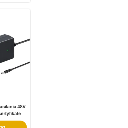
asilania 48V
certyfikatem
rów LED
az.