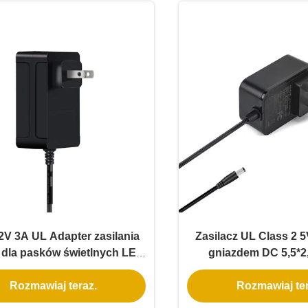
V 3A UL Adapter zasilania
Zasilacz UL Class 2 
2 dla pasków świetlnych LED
gniazdem DC 5,5*
tnią gwarancją i bezpiecznym
inteligentnych taśm
Rozmawiaj teraz.
Rozmawiaj ter
niskim napięciem