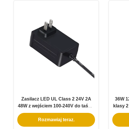
Zasilacz LED UL Class 2 24V 2A
36W 12
48W z wejściem 100-240V do taśmy
klasy 
LED
z 3 le
Rozmawiaj teraz.