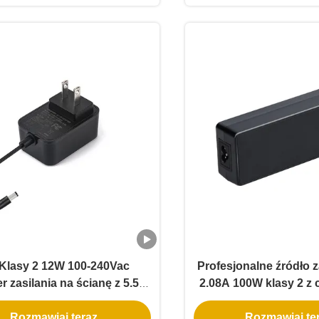
Klasy 2 12W 100-240Vac
Profesjonalne źródło z
r zasilania na ścianę z 5.5 *
2.08A 100W klasy 2 z 
5.5 * 2.5 mm jackem prądu
UL dla instalato
Rozmawiaj teraz.
Rozmawiaj ter
ego do mini-dekoracji LED