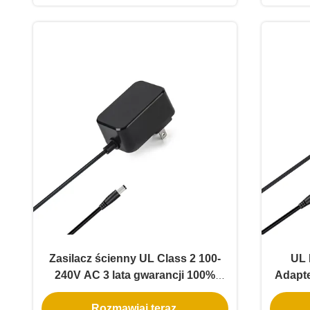
Zasilacz ścienny UL Class 2 100-
UL 
240V AC 3 lata gwarancji 100%
Adapte
materiał PC do oświetlenia LED
2.1/
Rozmawiaj teraz.
stał