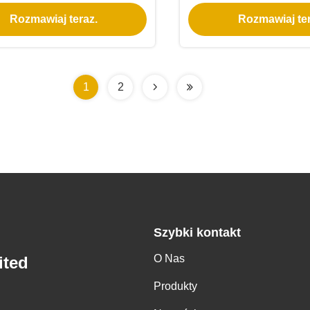
paski LED
RGBW światła
Rozmawiaj teraz.
Rozmawiaj ter
1
2
Szybki kontakt
O Nas
ited
Produkty