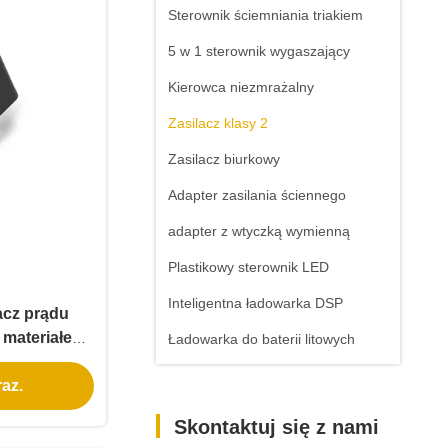
Sterownik ściemniania triakiem
5 w 1 sterownik wygaszający
Kierowca niezmrażalny
Zasilacz klasy 2
Zasilacz biurkowy
Adapter zasilania ściennego
adapter z wtyczką wymienną
Plastikowy sterownik LED
Inteligentna ładowarka DSP
acz prądu
 materiałem
Ładowarka do baterii litowych
 kamer CCTV
az.
Skontaktuj się z nami