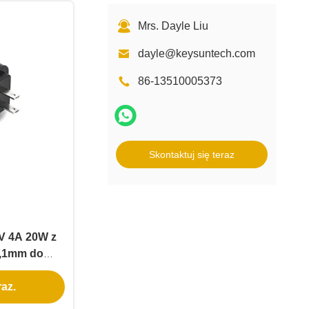
Mrs. Dayle Liu
dayle@keysuntech.com
86-13510005373
Skontaktuj się teraz
5V 4A 20W z
2,1mm do
 LED WiFi
az.