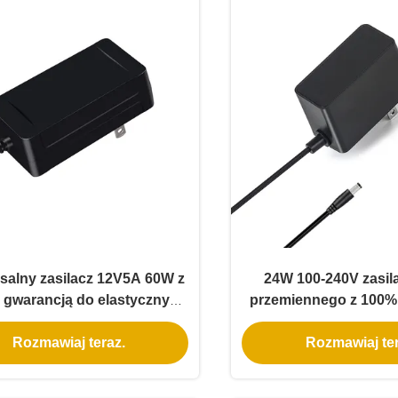
salny zasilacz 12V5A 60W z
24W 100-240V zasil
ą gwarancją do elastycznych
przemiennego z 100%
taśm LED
PC do świateł LED i
Rozmawiaj teraz.
Rozmawiaj ter