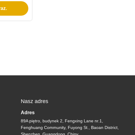
 LED
az.
Nasz adres
Adres
89A piętro, budynek 2, Fengxing Lane nr.1,
Fenghuang Community, Fuyong St., Baoan District,
Shenzhen, Guangdong, Chiny