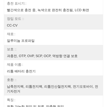
충전 표시기::
빨간색으로 충전 중, 녹색으로 완전히 충전됨, LCD 화면
장입 모드 ::
CC-CV
재료::
알루미늄 프로파일
보호 ::
과충전, OTP, OVP, SCP, OCP, 역방향 연결 보호
제품 이름::
리튬 배터리 충전기
호환 ::
납축전지팩, 리튬전지팩, 리튬인산철전지팩, 전기오토바이, 전
기자전거
특징::
전환 가능한 전압 및 전류, 맞춤형 전압