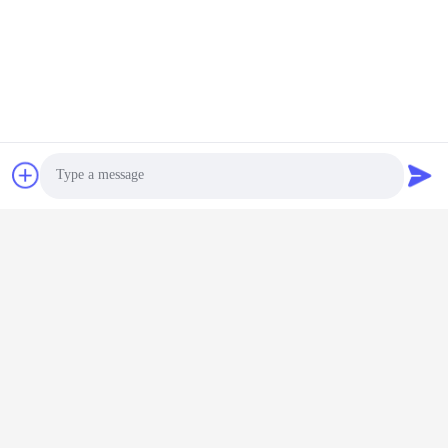
2800W 스마트 DSP 충전
54.6V 58.8V 6A 8A 10A
기 조절 전압 및 전류 10-
DSP 제어 스마트 충전기
88V 1-30A 3차 리?? 철
360W 500W 600W 조절
납산 배터리와 완전히 호
지금 챗팅하세요
전압 전류 1-10A 자동 배
지금 챗팅하세요
Photo
환
터리 감지 및 팬 냉각
Video Call
Audio Call