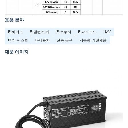
응용 분야
E-바이크
E-밸런스 카
E-스쿠터
E-서프보드
UAV
UPS 시스템
E-사륜차
전동 공구
지능형 가전제품
제품 이미지