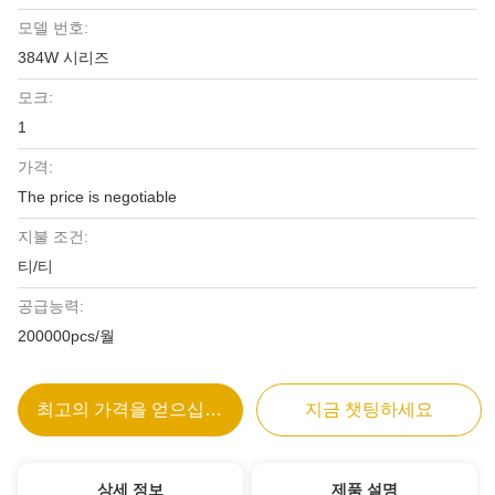
모델 번호:
384W 시리즈
모크:
1
가격:
The price is negotiable
지불 조건:
티/티
공급능력:
200000pcs/월
최고의 가격을 얻으십시오
지금 챗팅하세요
상세 정보
제품 설명