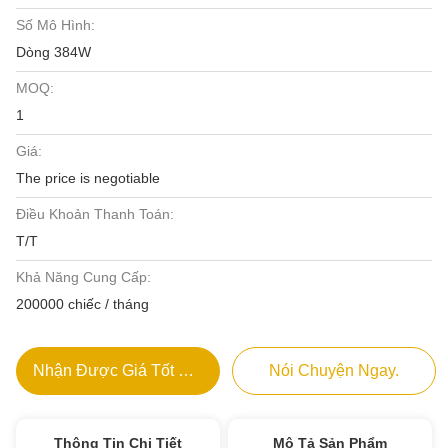
Số Mô Hình:
Dòng 384W
MOQ:
1
Giá:
The price is negotiable
Điều Khoản Thanh Toán:
T/T
Khả Năng Cung Cấp:
200000 chiếc / tháng
Nhận Được Giá Tốt Nhất
Nói Chuyện Ngay.
Thông Tin Chi Tiết
Mô Tả Sản Phẩm