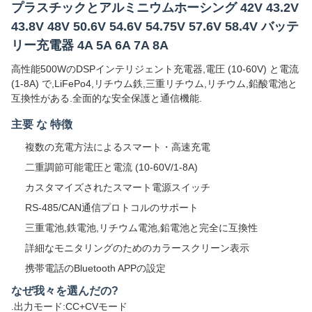
プラスチックとアルミニウムホーシング 42V 43.2V
43.8V 48V 50.6V 54.6V 54.75V 57.6V 58.4V バッテ
リー充電器 4A 5A 6A 7A 8A
高性能500WのDSPインテリジェント充電器,電圧 (10-60V) と電流
(1-8A) で,LiFePo4,リチウム鉄,三重リチウム,リチウム,鉛酸電池と
互換性がある.全面的な安全保護と通信機能.
主要 な 特徴
複数の充電方法によるスマート・高速充電
二重調節可能電圧と電流 (10-60V/1-8A)
カスタマイズされたスマート電源スイッチ
RS-485/CAN通信プロトコルのサポート
三重電池,鉄電池,リチウム電池,鉛電池と完全に互換性
詳細なモニタリングのためのカラースクリーン表示
携帯電話のBluetooth APPの設定
なぜ我々を選んだの?
.出力モード:CC+CVモード