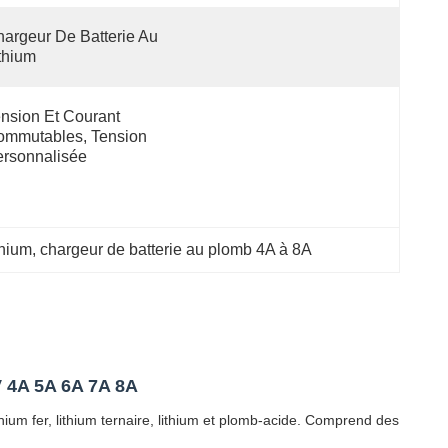
argeur De Batterie Au 
thium
nsion Et Courant 
mmutables, Tension 
rsonnalisée
inium
, 
chargeur de batterie au plomb 4A à 8A
V 4A 5A 6A 7A 8A
ium fer, lithium ternaire, lithium et plomb-acide. Comprend des