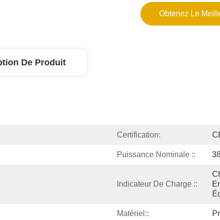
Obtenez Le Meille
ption De Produit
Certification:
C
Puissance Nominale ::
3
Ch
Indicateur De Charge ::
En
É
Matériel::
Pr