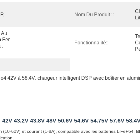
Ch
, 
Nom Du Produit ::
Li
 Au 
Te
 Fer 
Fonctionnalité::
Co
, 
Pe
Po4 42V à 58.4V
, 
chargeur intelligent DSP avec boîtier en alum
m 42V 43.2V 43.8V 48V 50.6V 54.6V 54.75V 57.6V 58.4
10-60V) et courant (1-8A), compatible avec les batteries LiFePo4, lith
cation.