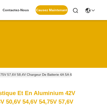
Causez Maintenant
Contactez-Nous
4,75V 57,6V 58,4V Chargeur De Batterie 4A 5A 6A 7A 8A Pour Batterie
astique Et En Aluminium 42V
8V 50,6V 54,6V 54,75V 57,6V