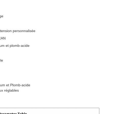
ge
 tension personnalisée
/CAN
hium et plomb-acide
le
hium et Plomb-acide
ux réglables