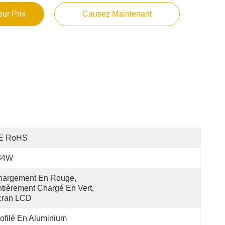
ur Prix
Causez Maintenant
E RoHS
84W
argement En Rouge, 
tièrement Chargé En Vert, 
cran LCD
ofilé En Aluminium