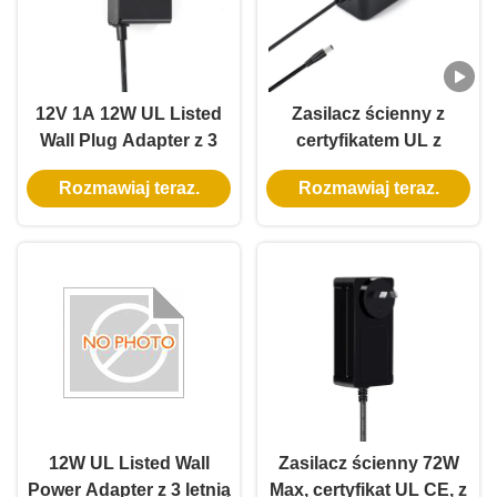
12V 1A 12W UL Listed
Zasilacz ścienny z
Wall Plug Adapter z 3
certyfikatem UL z
letnią gwarancją i
wyjściem 5V 12V 24V i
Rozmawiaj teraz.
Rozmawiaj teraz.
wielokrotną ochroną
mocą 12W 24W do
inteligentnego zamka
do drzwi
12W UL Listed Wall
Zasilacz ścienny 72W
Power Adapter z 3 letnią
Max, certyfikat UL CE, z