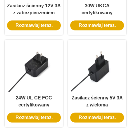
Zasilacz ścienny 12V 3A
30W UKCA
z zabezpieczeniem
certyfikowany
przed zwarciem i
jednofazowy adapter
Rozmawiaj teraz.
Rozmawiaj teraz.
certyfikatem UL do
zasilania ściennego z
odkurzacza
wieloma napięciami
samochodowego i
wyjściowymi
chłodziarki
24W UL CE FCC
Zasilacz ścienny 5V 3A
certyfikowany
z wieloma
jednofazowy adapter
zabezpieczeniami i 3-
Rozmawiaj teraz.
Rozmawiaj teraz.
zasilania ściennego z
letnią gwarancją do
zasilaczem AC DC
klastra Raspberry Pi