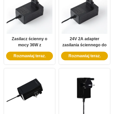
prądowym
Zasilacz ścienny o
24V 2A adapter
mocy 36W z
zasilania ściennego do
certyfikatem KC, z
drukarki 3D i CNC z
Rozmawiaj teraz.
Rozmawiaj teraz.
wyjściem
wieloma
wielonapięciowym,
zabezpieczeniami i
zasilacz AC DC
uniwersalną
kompatybilnością