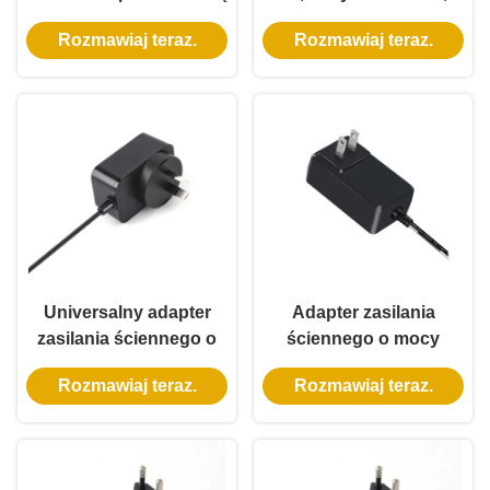
gwarancją i zasilaniem
3-letnią gwarancją
Rozmawiaj teraz.
Rozmawiaj teraz.
prądem AC DC
Universalny adapter
Adapter zasilania
zasilania ściennego o
ściennego o mocy
mocy 10 W z 3 letnią
wyjściowej 36 W z
Rozmawiaj teraz.
Rozmawiaj teraz.
gwarancją i wieloma
wejściem 100-240Vac i 3
napięciami wyjściowymi
letnią gwarancją na
niezawodne zasilanie
prądem prądem