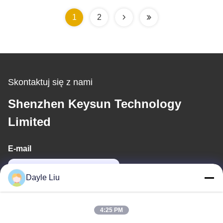
1
2
Skontaktuj się z nami
Shenzhen Keysun Technology
Limited
E-mail
dayle@keysuntech.com
Dayle Liu
Nasz adres
4:25 PM