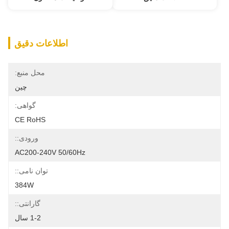
اطلاعات دقیق
محل منبع:
چین
گواهی:
CE RoHS
ورودی::
AC200-240V 50/60Hz
توان نامی::
384W
گارانتی::
1-2 سال