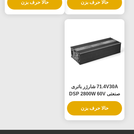
حالا حرف بزن
سازگار با باتری های لیتیوم
حالا حرف بزن
جریان ولتاژ قابل تنظیم 1-
آهن سرب اسید
10A با تشخیص خودکار
باتری و خنک کننده فن
71.4V30A شارژر باتری
صنعتی DSP 2800W 60V
72V 88V 30A برای سیستم
حالا حرف بزن
های باتری AGV فورک لیفت
خودروهای الکتریکی
کاربردهای تحرک الکتریکی