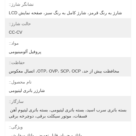
نشانگر شارژ::
شارژ به رنگ قرمز، شارژ کامل به رنگ سبز، صفحه نمایش LCD
حالت شارژ::
CC-CV
مواد::
پروفیل آلومینیومی
حفاظت::
محافظت بیش از حد، OTP، OVP، SCP، OCP، اتصال معکوس
نام محصول::
شارژر باتری لیتیومی
سازگار::
بسته باتری سرب اسید، بسته باتری لیتیومی، بسته باتری لیتیوم آهن 
فسفات، موتور سیکلت برقی، دوچرخه برقی
ویژگی::
ولتاژ و جریان قابل تعویض، ولتاژ سفارشی