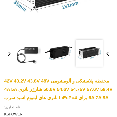
محفظه پلاستیکی و آلومینیومی 42V 43.2V 43.8V 48V
50.6V 54.6V 54.75V 57.6V 58.4V شارژر باتری 4A 5A
6A 7A 8A برای LiFePo4 باتری های لیتیوم اسید سرب
نام تجاری:
KSPOWER