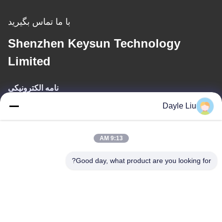
با ما تماس بگیرید
Shenzhen Keysun Technology
Limited
نامه الکترونیکی
Dayle Liu
power06@szzhpower.com
9:13 AM
آدرس ما
Good day, what product are you looking for?
آدرس
8طبقه 9A، ساختمان 2، خیابان فنگکسینگ شماره1، جامعه فنگ هوانگ،
خیابان فویونگ، منطقه Baoan، شنژن، گوانگ دونگ، چین
تلفن