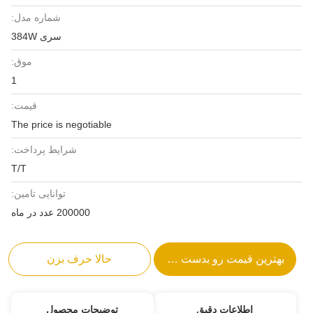
شماره مدل:
سری 384W
موق:
1
قیمت:
The price is negotiable
شرایط پرداخت:
T/T
توانایی تامین:
200000 عدد در ماه
بهترین قیمت رو بدست بیار
حالا حرف بزن
اطلاعات دقیق
توضیحات محصول