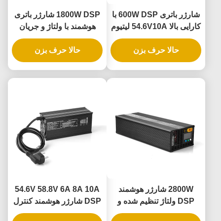
شارژر باتری 600W DSP با
1800W DSP شارژر باتری
کارایی بالا 54.6V10A لیتیوم
هوشمند با ولتاژ و جریان
آهن ولتاژ تنظیم شده 36V
دوگانه تنظیم شده برای
حالا حرف بزن
48V 60V شارژ باتری های
حالا حرف بزن
سازگاری چند باتری
اسید سرب
2800W شارژر هوشمند
54.6V 58.8V 6A 8A 10A
DSP ولتاژ تنظیم شده و
DSP شارژر هوشمند کنترل
جریان 10-88V 1-30A کاملا
شده 360W 500W 600W