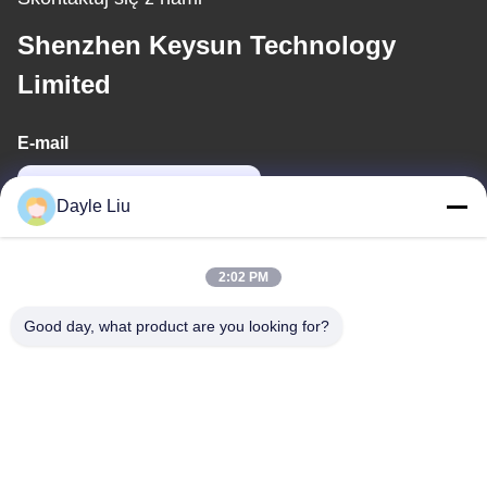
Shenzhen Keysun Technology
Limited
E-mail
dayle@keysuntech.com
Dayle Liu
Nasz adres
2:02 PM
Adres
Good day, what product are you looking for?
89A piętro, budynek 2, Fengxing Lane nr.1, Fenghuang
Community, Fuyong St., Baoan District, Shenzhen, Guangdong,
Chiny
Tel.
0086-755-81461285