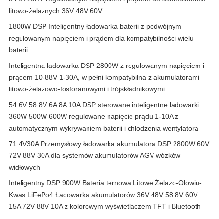
litowo-żelaznych 36V 48V 60V
1800W DSP Inteligentny ładowarka baterii z podwójnym
regulowanym napięciem i prądem dla kompatybilności wielu
baterii
Inteligentna ładowarka DSP 2800W z regulowanym napięciem i
prądem 10-88V 1-30A, w pełni kompatybilna z akumulatorami
litowo-żelazowo-fosforanowymi i trójskładnikowymi
54.6V 58.8V 6A 8A 10A DSP sterowane inteligentne ładowarki
360W 500W 600W regulowane napięcie prądu 1-10A z
automatycznym wykrywaniem baterii i chłodzenia wentylatora
71.4V30A Przemysłowy ładowarka akumulatora DSP 2800W 60V
72V 88V 30A dla systemów akumulatorów AGV wózków
widłowych
Inteligentny DSP 900W Bateria ternowa Litowe Żelazo-Ołowiu-
Kwas LiFePo4 Ładowarka akumulatorów 36V 48V 58.8V 60V
15A 72V 88V 10A z kolorowym wyświetlaczem TFT i Bluetooth