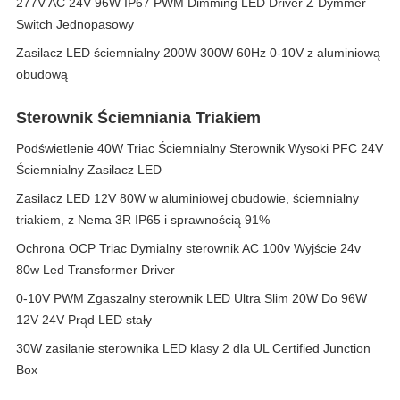
277V AC 24V 96W IP67 PWM Dimming LED Driver Z Dymmer
Switch Jednopasowy
Zasilacz LED ściemnialny 200W 300W 60Hz 0-10V z aluminiową
obudową
Sterownik Ściemniania Triakiem
Podświetlenie 40W Triac Ściemnialny Sterownik Wysoki PFC 24V
Ściemnialny Zasilacz LED
Zasilacz LED 12V 80W w aluminiowej obudowie, ściemnialny
triakiem, z Nema 3R IP65 i sprawnością 91%
Ochrona OCP Triac Dymialny sterownik AC 100v Wyjście 24v
80w Led Transformer Driver
0-10V PWM Zgaszalny sterownik LED Ultra Slim 20W Do 96W
12V 24V Prąd LED stały
30W zasilanie sterownika LED klasy 2 dla UL Certified Junction
Box