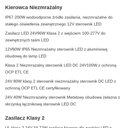
Kierowca Niezmrażalny
IP67 200W wodoodporne źródło zasilania, niezmrażalne do
stałego oświetlenia zewnętrznego 12V sterownik LED
Zasilacz LED 24V96W Klasa 2 z wejściem 100-277V do
zewnętrznych taśm LED
12V80W IP65 Niezmrażalny sterownik LED z aluminiową
obudową do lamp LED
Klasa 2 Niezmrażalny sterownik LED DC 24V100W z ochroną
OCP ETL CE
24V 80W klasy 2 sterownik niezmrażalny sterownik DC LED z
ochroną OCP ETL CE certyfikowany
24V 40W Niezmrażalny sterownik Metalowy obudowa żelazna z
skrzynką łącznikową sterownik LED DC
Zasilacz Klasy 2
UL klasa 2 24V 3A 72W zasilacz biurowy dla pasków LED o