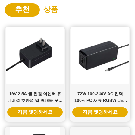
추천
상품
19V 2.5A 월 전원 어댑터 유
72W 100-240V AC 입력
니버설 호환성 및 휴대용 모니
100% PC 재료 RGBW LED
터의 다중 보호
스트립 라이트에 대한 전원 공
지금 챗팅하세요
지금 챗팅하세요
급 어댑터