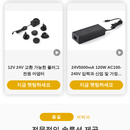
12V 24V 교환 가능한 플러그
24V5000mA 120W AC100-
전원 어댑터
240V 입력과 산업 및 가정용
3 년 보증과 함께 전환 전원
지금 챗팅하세요
지금 챗팅하세요
공급
품질
서비스
전문적인 솔루션 제공