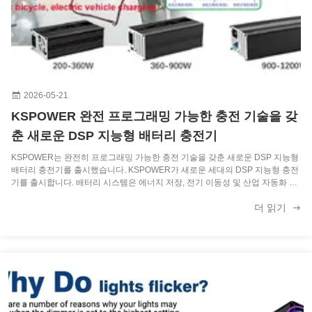
24V 1A 일정한 전압 LED 드라이버 LED 조명 충전용 전자 변압기 24W 조명 솔루션 서비스
5V3A 15W 데스크톱 전원 어댑터 100-240V 입력 및 멀티 출력 전압으로 글로벌 사용
12V 2.5A 30W 데스크톱 전원 공급 장치 100% PC 재료 및 보편적인 AC 플러그
2026-05-21
KSPOWER 완전 프로그래밍 가능한 충전 기술을 갖
30W 데스크톱 전원 어댑터 다중 안전 보호 및 네트워크 스위치에 맞춤식 커넥터
춘 새로운 DSP 지능형 배터리 충전기
여러 출력 전압과 라우터 모?? 을 위한 여러 보호 장치와 함께 60W 데스크톱 전원 공급
KSPOWER는 완전히 프로그래밍 가능한 충전 기술을 갖춘 새로운 DSP 지능형
배터리 충전기를 출시했습니다. KSPOWER가 새로운 세대의 DSP 지능형 충전
19V 3.42A 65W 유니버설 데스크톱 전원 어댑터 노트북 3 년 보증
기를 출시합니다. 배터리 시스템은 에너지 저장, 전기 이동성 및 산업 자동화 애
플리케이션에서 계속 발전함에 따라 충전 장비는 더 많은 유연성 지능과 호환성
더 읽기
을 요구합니다. 에너지 저장 시스템 전기 출하 및 산업 자동화 시장의 지속적인
37.8W PC 방염 소재 전기 Li-Ion 배터리 충전기 (AU EU US 소켓 및 12.6V 3A 출력)
업그레이드와 함께 충전 장비에 대한 지능화 유연성 및 호환성 요구 사항도 점
점 높아지고 있습니다 KSPOWER has officially ...