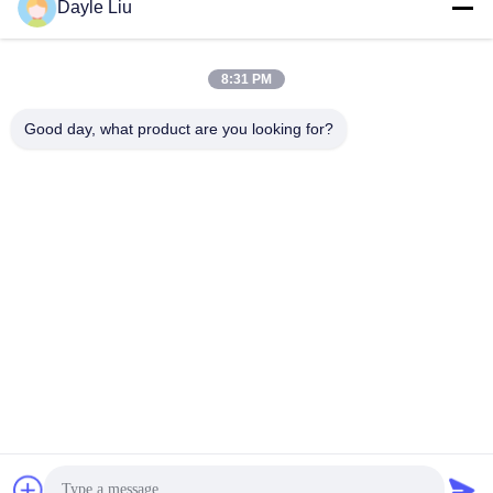
Dayle Liu
dayle@keysuntech.com
8:31 PM
우리 주소
Good day, what product are you looking for?
주소
중국 광둥성 선전시 바오안구 푸융 거리 펑황 커뮤니티 펑싱 레인 1
번지 2동 8, 9A층
Tel
0086-755-81461285
개인 정보 정책
|
사이트맵
중국 좋은 품질 0-10v 디밍 드라이버 공급업체. 저작권 © -2026