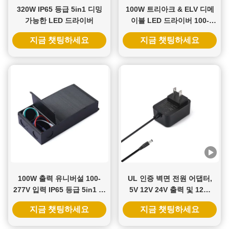
320W IP65 등급 5in1 디밍
100W 트리아크 & ELV 디메
가능한 LED 드라이버
이블 LED 드라이버 100-
277VAC 입력과 12V 24V
지금 챗팅하세요
지금 챗팅하세요
36V 48V 출력
100W 출력 유니버설 100-
UL 인증 벽면 전원 어댑터,
277V 입력 IP65 등급 5in1 디
5V 12V 24V 출력 및 12W
밍 LED 트랜스포머
24W 전력, 지능형 도어락용
지금 챗팅하세요
지금 챗팅하세요