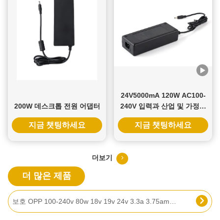
24V5000mA 120W AC100-
200W 데스크톱 전원 어댑터
240V 입력과 산업 및 가정용
3 년 보증과 함께 전환 전원
지금 챗팅하세요
지금 챗팅하세요
공급
19V 3.42A 65W 유니버설 데스크톱 전원 어댑터 노트북 3 년 보증
더보기
37.8W PC 방염 소재 전기 Li-Ion 배터리 충전기 (AU EU US 소켓 및 12.6V 3A 출력)
더 많은 제품
보호 OPP 100-240v 80w 18v 19v 24v 3.3a 3.75amp 4.2a 4.5a 24볼트 90w 100w 스위칭 전원 공급 장치 AC DC 전원 어댑터 3핀 4핀
UL FCC CE ROHS Rcm PSE KC CCC 승인 12V 3.3A 40W 스위치 전원 공급 12vdc 출력 전류 흑백