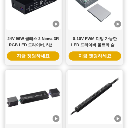
24V 96W 클래스 2 Nema 3R
0-10V PWM 디밍 가능한
RGB LED 드라이버, 5년 보
LED 드라이버 울트라 슬림
증 및 트라이액 디밍 가능
20W ~ 96W 12V 24V DC
지금 챗팅하세요
지금 챗팅하세요
LED 전원 공급 장치