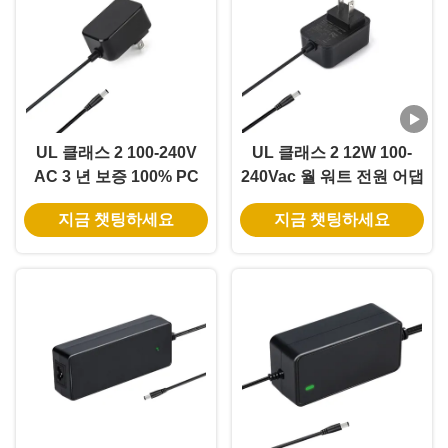
UL 클래스 2 100-240V
UL 클래스 2 12W 100-
AC 3 년 보증 100% PC
240Vac 월 워트 전원 어댑
재료 벽 장착 LED 조명 전
터 미니 LED 장식용 5.5 *
지금 챗팅하세요
지금 챗팅하세요
원 공급
2.1/5.5 * 2.5mm DC 잭