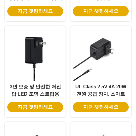
이트 및 CCTV 카메라에
테이프 조명용 100-240V
지금 챗팅하세요
지금 챗팅하세요
대한 100% PC 재료
입력
3년 보증 및 안전한 저전
UL Class 2 5V 4A 20W
압 LED 조명 스트립용
전원 공급 장치, 스마트
36W 12V 3A UL 클래스 2
WiFi LED 스트립용
지금 챗팅하세요
지금 챗팅하세요
전원 어댑터
5.5*2.1mm DC 잭 포함