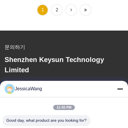
1
2
문의하기
Shenzhen Keysun Technology
Limited
이메일
JessicaWang
power06@szzhpower.com
11:45 PM
우리 주소
Good day, what product are you looking for?