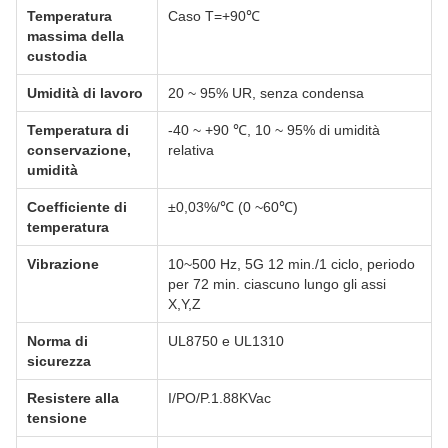
Temperatura
Caso T=+90℃
massima della
custodia
Umidità di lavoro
20 ~ 95% UR, senza condensa
Temperatura di
-40 ~ +90 ℃, 10 ~ 95% di umidità
conservazione,
relativa
umidità
Coefficiente di
±0,03%/℃ (0 ~60℃)
temperatura
Vibrazione
10~500 Hz, 5G 12 min./1 ciclo, periodo
per 72 min. ciascuno lungo gli assi
X,Y,Z
Norma di
UL8750 e UL1310
sicurezza
Resistere alla
I/PO/P.1.88KVac
tensione