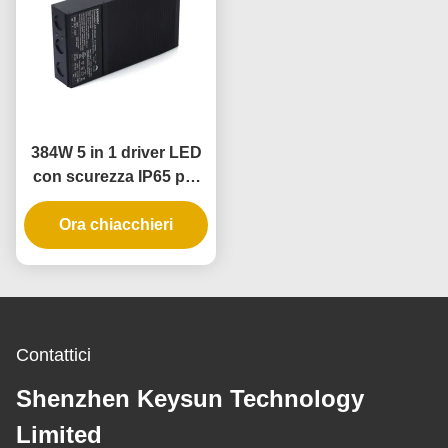
384W 5 in 1 driver LED
con scurezza IP65 per
luci a strisce e pendenti
Ora chiacchieri
a LED
Contattici
Shenzhen Keysun Technology
Limited