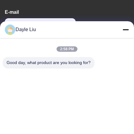
E-mail
power06@szzhpower.com
Dayle Liu
Il nostro indirizzo
2:58 PM
Indirizzo
Good day, what product are you looking for?
8,9A Piano, Edificio 2, Fengxing Lane No.1, Comunità di
Fenghuang, Fuyong St., Distretto di Baoan, Shenzhen,
Guangdong, Cina
Telefono
0086-755-81461285