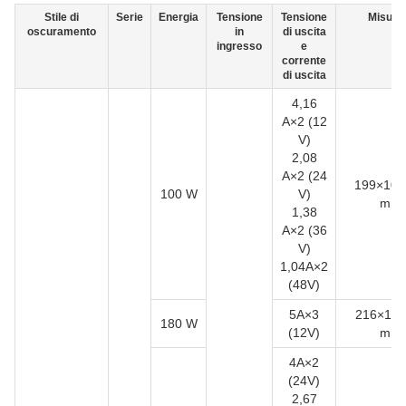
Stile di
Serie
Energia
Tensione
Tensione
Misura
oscuramento
in
di uscita
ingresso
e
corrente
di uscita
4,16
A×2 (12
V)
2,08
A×2 (24
199×103
100 W
V)
mm
1,38
A×2 (36
V)
1,04A×2
(48V)
5A×3
216×113
180 W
(12V)
mm
4A×2
(24V)
2,67