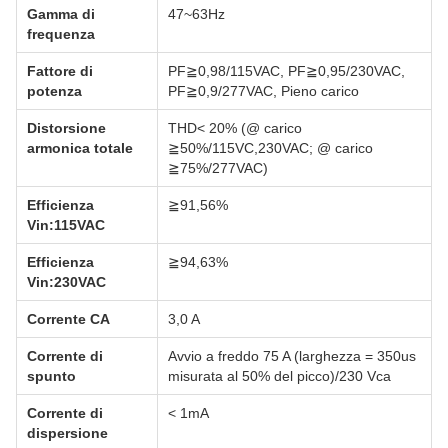
Gamma di
47~63Hz
frequenza
Fattore di
PF≧0,98/115VAC, PF≧0,95/230VAC,
potenza
PF≧0,9/277VAC, Pieno carico
Distorsione
THD< 20% (@ carico
armonica totale
≧50%/115VC,230VAC; @ carico
≧75%/277VAC)
Efficienza
≧91,56%
Vin:115VAC
Efficienza
≧94,63%
Vin:230VAC
Corrente CA
3,0 A
Corrente di
Avvio a freddo 75 A (larghezza = 350us
spunto
misurata al 50% del picco)/230 Vca
Corrente di
< 1mA
dispersione