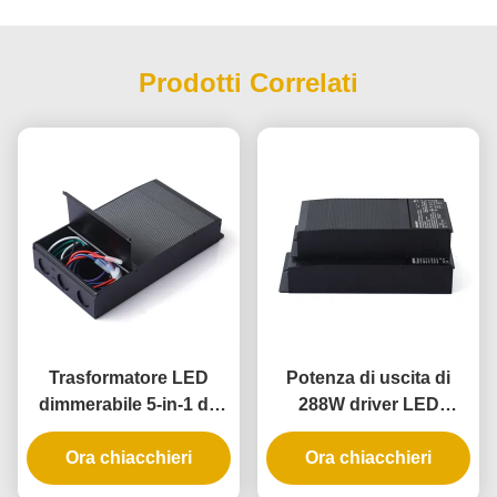
Prodotti Correlati
Trasformatore LED
Potenza di uscita di
dimmerabile 5-in-1 da
288W driver LED
192W con grado di
dimming 5 in 1 con
protezione IP65 per
Ora chiacchieri
classificazione IP65 per
Ora chiacchieri
applicazioni di
applicazioni di