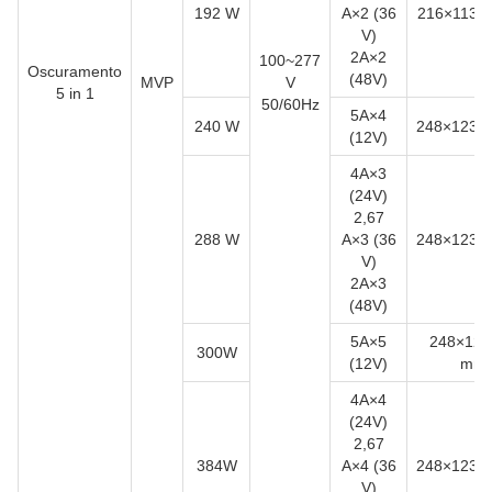
192 W
A×2 (36
216×113
V)
2A×2
100~277
Oscuramento
(48V)
MVP
V
5 in 1
50/60Hz
5A×4
240 W
248×123
(12V)
4A×3
(24V)
2,67
288 W
A×3 (36
248×123
V)
2A×3
(48V)
5A×5
248×123
300W
(12V)
mm
4A×4
(24V)
2,67
384W
A×4 (36
248×123
V)