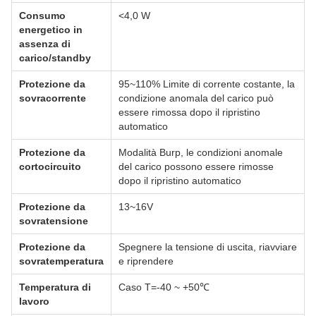
Consumo
<4,0 W
energetico in
assenza di
carico/standby
Protezione da
95~110% Limite di corrente costante, la
sovracorrente
condizione anomala del carico può
essere rimossa dopo il ripristino
automatico
Protezione da
Modalità Burp, le condizioni anomale
cortocircuito
del carico possono essere rimosse
dopo il ripristino automatico
Protezione da
13~16V
sovratensione
Protezione da
Spegnere la tensione di uscita, riavviare
sovratemperatura
e riprendere
Temperatura di
Caso T=-40 ~ +50℃
lavoro