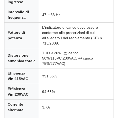
ingresso
Intervallo di
47 ~ 63 Hz
frequenza
L'indicatore di carico deve essere
Fattore di
conforme alle prescrizioni di cui
potenza
all'allegato I del regolamento (CE) n.
715/2009.
THD < 20% (@ carico
Distorsione
50%/115VC,230VAC; @ carico
armonica totale
75%/277VAC)
Efficienza
¥91,56%
Vin:115VAC
Efficienza
94,63%
Vin:230VAC
Corrente
3.7A
alternata