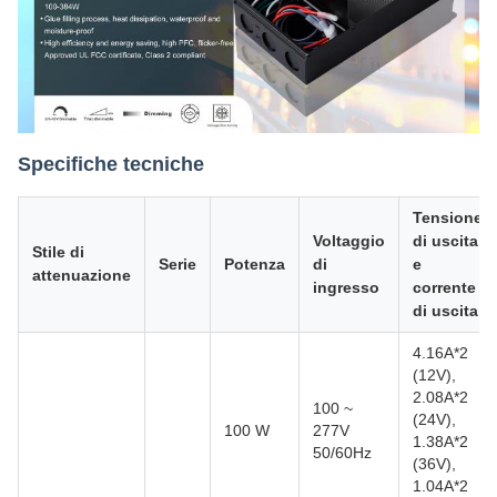
Specifiche tecniche
Tensione
Voltaggio
di uscita
Stile di
Serie
Potenza
di
e
attenuazione
ingresso
corrente
di uscita
4.16A*2
(12V),
2.08A*2
100 ~
(24V),
100 W
277V
1.38A*2
50/60Hz
(36V),
1.04A*2