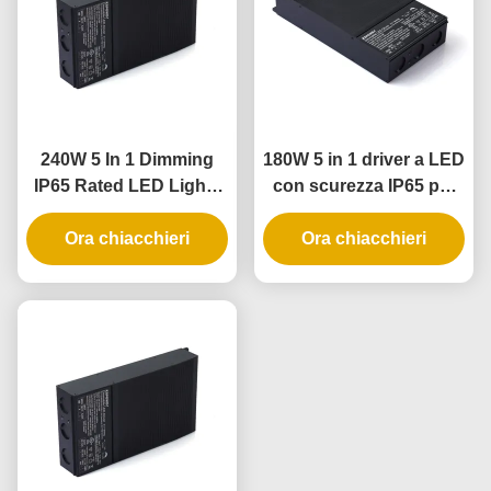
240W 5 In 1 Dimming
180W 5 in 1 driver a LED
IP65 Rated LED Lights
con scurezza IP65 per
Driver e alimentazione
applicazioni di
LED dimmabile
Ora chiacchieri
illuminazione esterna e
Ora chiacchieri
interna