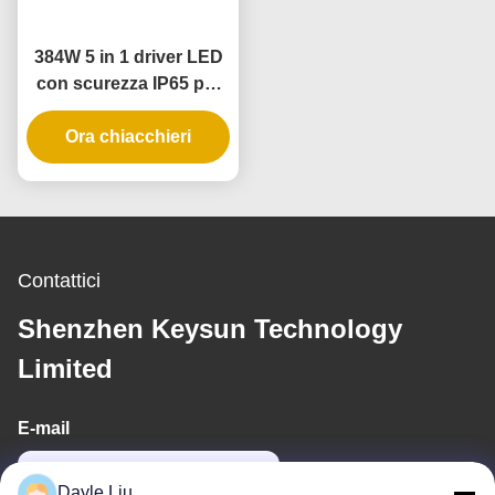
384W 5 in 1 driver LED
con scurezza IP65 per
luci a strisce e pendenti
Ora chiacchieri
a LED
Contattici
Shenzhen Keysun Technology
Limited
E-mail
power06@szzhpower.com
Dayle Liu