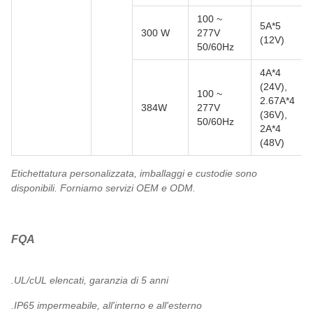
100 ~
5A*5
300 W
277V
(12V)
50/60Hz
4A*4
(24V),
100 ~
2.67A*4
384W
277V
(36V),
50/60Hz
2A*4
(48V)
Etichettatura personalizzata, imballaggi e custodie sono
disponibili. Forniamo servizi OEM e ODM.
FQA
.UL/cUL elencati, garanzia di 5 anni
.IP65 impermeabile, all'interno e all'esterno