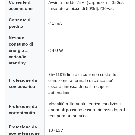
Corrente di
Avvio a freddo 75A ((larghezza = 350us
accensione
misurato al picco di 50% l)/230Vac
Corrente di
< 1 mA
perdita
Nessun
consumo di
energia a
< 4,0 W
carico/in
standby
95~110% limite di corrente costante,
Protezione da
condizione anormale di carico può
sovraccarico
essere rimossa dopo il recupero
automatico
Modalità ruttamento, carico condizioni
Protezione da
anormali possono essere rimossi dopo il
cortocircuito
recupero automatico
Protezione da
13~16V
sovra-tensione