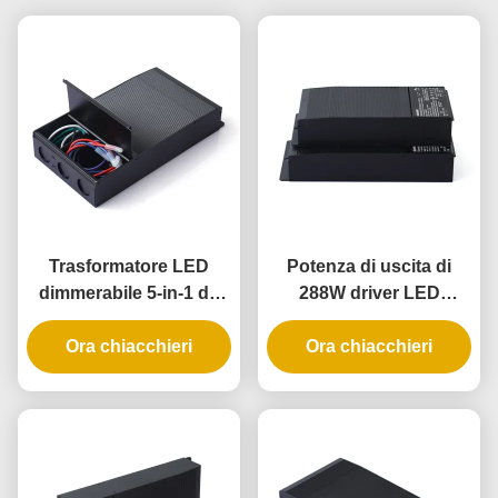
Trasformatore LED
Potenza di uscita di
dimmerabile 5-in-1 da
288W driver LED
192W con grado di
dimming 5 in 1 con
protezione IP65 per
Ora chiacchieri
classificazione IP65 per
Ora chiacchieri
applicazioni di
applicazioni di
dimmerazione di fase
illuminazione universale
universale