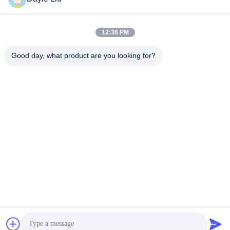
Il nostro indirizzo
12:36 PM
Indirizzo
Good day, what product are you looking for?
8,9A Piano, Edificio 2, Fengxing Lane No.1, Comunità di
Fenghuang, Fuyong St., Distretto di Baoan, Shenzhen,
Guangdong, Cina
Telefono
0086-755-81461285
Norme sulla privacy
|
Mappa del sito
Buona qualità della Cina Driver dimmerabile 0-10v Fornitore. © di
Copyright -2026 Shenzhen Keysun Technology Limited . Tutti i
diritti riservati.