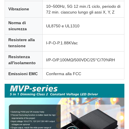
10~500Hz, 5G 12 min./1 ciclo, periodo di
Vibrazione
72 min. ciascuno lungo gli assi X, Y, Z
Norma di
UL8750 e UL1310
sicurezza
Resistere alla
I-P-O-P.1.88KVac
tensione
Resistenza
I/P-O/P.100MΩ/500VDC/25°C/70%RH
all'isolamento
Emissioni EMC
Conferma alla FCC