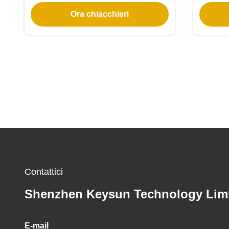
dimmerabile con Triac
Ora chiacchieri
Contattici
Shenzhen Keysun Technology Lim
E-mail