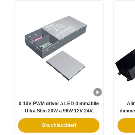
0-10V PWM driver a LED dimmabile
Ali
Ultra Slim 20W a 96W 12V 24V
dimme
alimentazione a LED a corrente
Ora chiacchieri
continua