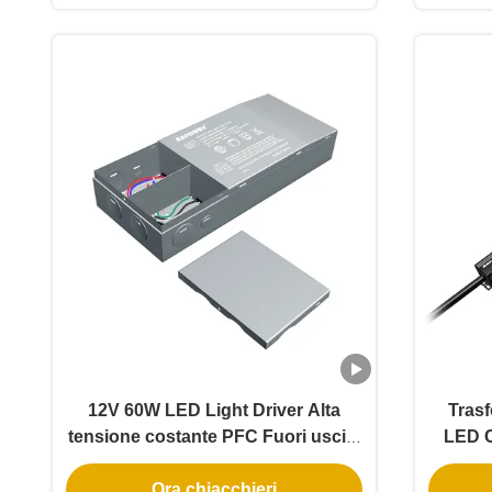
12V 60W LED Light Driver Alta
Trasf
tensione costante PFC Fuori uscita
LED C
singola di alimentazione
24V 
Ora chiacchieri