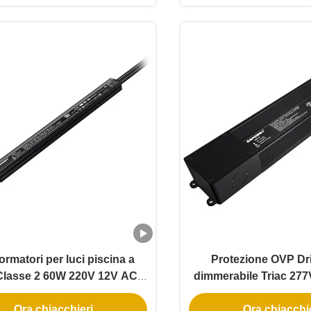
ormatori per luci piscina a
Protezione OVP Dr
lasse 2 60W 220V 12V AC
dimmerabile Triac 277
12V IP67 UL Dimmerazione
PWM Phase Cut 200
Ora chiacchieri
Ora chiacchi
Triac a taglio di fase