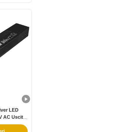
iver LED
V AC Uscita
W 300W 48V
eri