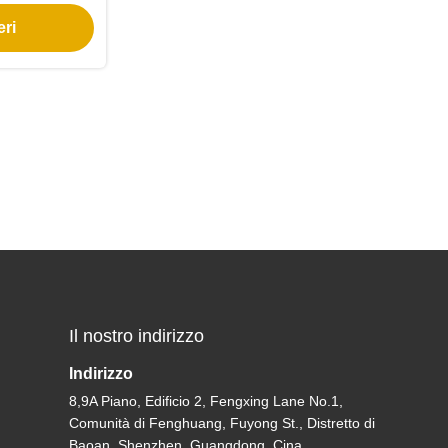
ione
eri
Il nostro indirizzo
Indirizzo
8,9A Piano, Edificio 2, Fengxing Lane No.1,
Comunità di Fenghuang, Fuyong St., Distretto di
Baoan, Shenzhen, Guangdong, Cina