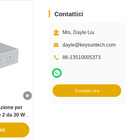
Contattici
Mrs. Dayle Liu
dayle@keysuntech.com
86-13510005373
Contatto ora
azione per
e 2 da 30 W
zione a LED
eri
unzione UL