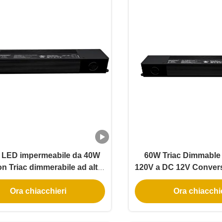
r LED impermeabile da 40W
60W Triac Dimmable
n Triac dimmerabile ad alta
120V a DC 12V Conver
, alimentazione AC 277V
2 Sicurezza Triac Di
Ora chiacchieri
Ora chiacchi