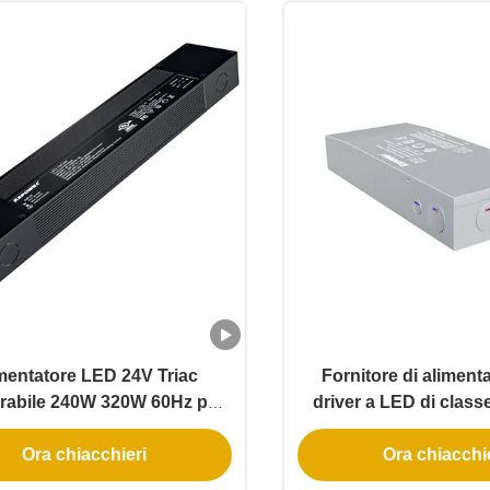
mentatore LED 24V Triac
Fornitore di aliment
rabile 240W 320W 60Hz per
driver a LED di class
lineari
per la luce di inonda
Ora chiacchieri
Ora chiacchi
della scatola di gi
certificata