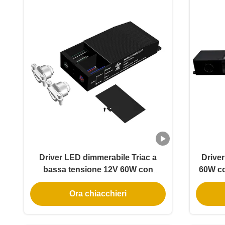
Driver LED dimmerabile Triac a
Drive
bassa tensione 12V 60W con
60W co
involucro in alluminio, Nema 3R
PFC
Ora chiacchieri
IP65 e 91% di efficienza