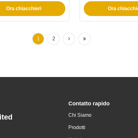
tensione costante
retroilluminaz
Ora chiacchieri
Ora chiacchi
1
2
Contatto rapido
Chi Siamo
ited
Prodotti