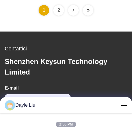
commutazione AC DC
1
2
Contattici
Shenzhen Keysun Technology
Limited
E-mail
dayle@keysuntech.com
Dayle Liu
Il nostro indirizzo
2:50 PM