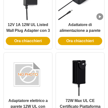
12V 1A 12W UL Listed
Adattatore di
Wall Plug Adapter con 3
alimentazione a parete
anni di garanzia e
certificato UL con uscita
Ora chiacchieri
Ora chiacchieri
protezioni multiple
5V 12V 24V e potenza
12W 24W per serratura
intelligente
Adaptatore elettrico a
72W Max UL CE
parete 12W UL con
Certificato Piattaforma