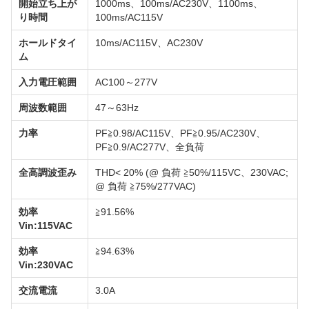
開始立ち上が
1000ms、100ms/AC230V、1100ms、
り時間
100ms/AC115V
ホールドタイ
10ms/AC115V、AC230V
ム
入力電圧範囲
AC100～277V
周波数範囲
47～63Hz
力率
PF≧0.98/AC115V、PF≧0.95/AC230V、
PF≧0.9/AC277V、全負荷
全高調波歪み
THD< 20% (@ 負荷 ≧50%/115VC、230VAC;
@ 負荷 ≧75%/277VAC)
効率
≧91.56%
Vin:115VAC
効率
≧94.63%
Vin:230VAC
交流電流
3.0A