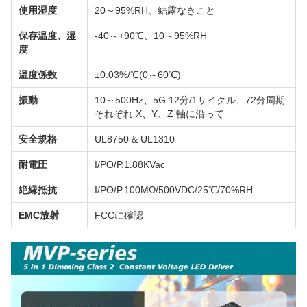
使用湿度
20～95%RH、結露なきこと
保存温度、湿
-40～+90℃、10～95%RH
度
温度係数
±0.03%/℃(0～60℃)
振動
10～500Hz、5G 12分/1サイクル、72分周期
それぞれ X、Y、Z 軸に沿って
安全規格
UL8750 & UL1310
耐電圧
I/PO/P.1.88KVac
絶縁抵抗
I/PO/P.100MΩ/500VDC/25℃/70%RH
EMC放射
FCCに確認