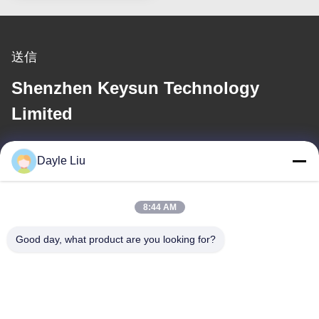
送信
Shenzhen Keysun Technology
Limited
電子メール
Dayle Liu
power06@szzhpower.com
8:44 AM
住所
Good day, what product are you looking for?
住所
中国広東省深セン市宝安区福永街道鳳凰社区鳳興路1号2号棟8、
9A階