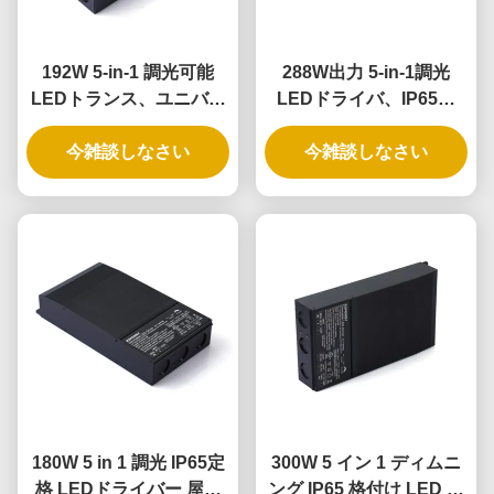
192W 5-in-1 調光可能
288W出力 5-in-1調光
LEDトランス、ユニバー
LEDドライバ、IP65定
サル位相調光アプリケー
格、ユニバーサル照明用
ション向けIP65定格
今雑談しなさい
今雑談しなさい
途向け
180W 5 in 1 調光 IP65定
300W 5 イン 1 ディムニ
格 LEDドライバー 屋外
ング IP65 格付け LED ド