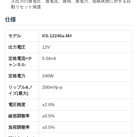
入出力の過電圧、過電流、過熱、過電力、短絡状態に対する自
動リセット保護
仕様
モデル
KS-12240a-M#
出力電圧
12V
定格電流×チ
5.0A×4
ャンネル
定格電力
240W
リップル&ノ
200mVp-p
イズ(最大)
電圧精度
±2.0%
線形調整率
±0.5%
負荷調整率
±0.5%