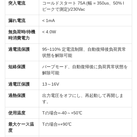
突入電流
コールドスタート 75A (幅 = 350us、50% l
ピークで測定)/230Vac
漏れ電流
< 1mA
無負荷時/待機
< 4.0W
時消費電力
過電流保護
95~110% 定電流制限、自動復帰後負荷異常
状態を解除可能
短絡保護
バープモード、自動復帰後に負荷異常状態を
解除可能
過電圧保護
13～16V
過熱保護
出力電圧をオフにし、再起動して再開しま
す。
使用温度
Tの場合=-40～+50℃
最大ケース温
Tの場合=+90℃
度