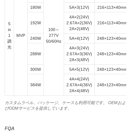
180W
5A×3(12V)
216×113×40mm
4A×2(24V)
192W
2.67A×2(36V)
216×113×40mm
5
2A×2(48V)
in
100～
1
MVP
277V
240W
5A×4(12V)
248×123×40mm
調
50/60Hz
光
4A×3(24V)
288W
2.67A×3(36V)
248×123×40mm
2A×3(48V)
300W
5A×5(12V)
248×123×40mm
4A×4(24V)
384W
2.67A×4(36V)
248×123×40mm
2A×4(48V)
カスタムラベル、パッケージ、ケースも利用可能です。 OEMおよ
びODMサービスを提供しています。
FQA