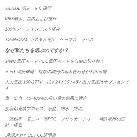
.UL/cUL 認定、5 年保証
IP65防水、屋内および屋外
100% バーンインテスト済み
.OEM/ODM: カスタム電圧、ケーブル、ラベル
なぜ私たちを選ぶのですか？
.PWM電圧モードとDC電圧モードを自由に切り替え
.5 in1 調光機能、複数の調光の組み合わせが利用可能
入力電圧 100-277V、12V 24V 36V 48V 出力電圧はオプションで
す
単一出力、40-400Wの広い電力範囲に適合
接着剤充填プロセス、放熱、防水、防湿。
・高効率・省エネ・高PFC・フリッカーフリー・特許取得の設
計・構造
.承認されたUL FCC証明書