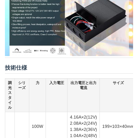
技術仕様
調
シリ
力
入力電圧
出力電圧と出力
サイズ
光
ーズ
電流
ス
タ
イ
ル
4.16A×2(12V)
2.08A×2(24V)
100W
199×103×40mm
1.38A×2(36V)
1.04A×2(48V)