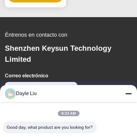
LED y colgantes
Éntrenos en contacto con
Shenzhen Keysun Technology
Limited
Correo electrónico
power06@szzhpower.com
Dayle Liu
Nuestra Dirección
8:33 AM
Dirección
Good day, what product are you looking for?
Piso 8,9A, Edificio 2, Calle Fengxing No.1, Comunidad