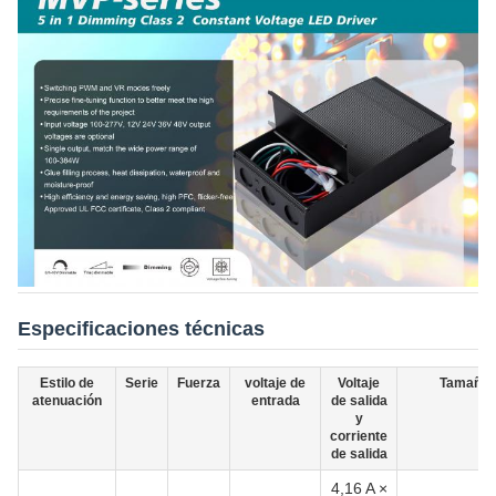
Especificaciones técnicas
Estilo de
Serie
Fuerza
voltaje de
Voltaje
Tamaño
atenuación
entrada
de salida
y
corriente
de salida
4,16 A ×