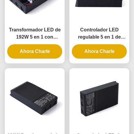
Transformador LED de
Controlador LED
192W 5 en 1 con
regulable 5 en 1 de
regulación IP65 para
288W con clasificación
Ahora Charle
aplicaciones
IP65 para aplicaciones
Ahora Charle
universales de
de iluminación
atenuación de fase
universal