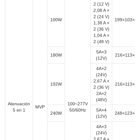
2 (12 V)
2,08 A ×
2 (24 V)
100W
199×103×4
1,38 A ×
2 (36 V)
1,04 A ×
2 (48 V)
5A×3
180W
216×113×4
(12V)
4A×2
(24V)
2,67 A ×
192W
216×113×4
2 (36 V)
2A×2
(48V)
Atenuación
100~277V
MVP
5 en 1
50/60Hz
5A×4
240W
248×123×4
(12V)
4A×3
(24V)
2,67 A ×