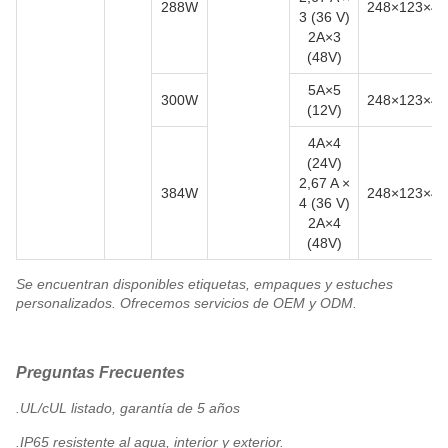
288W
248×123×4
3 (36 V)
2A×3
(48V)
5A×5
300W
248×123×4
(12V)
4A×4
(24V)
2,67 A ×
384W
248×123×4
4 (36 V)
2A×4
(48V)
Se encuentran disponibles etiquetas, empaques y estuches
personalizados. Ofrecemos servicios de OEM y ODM.
Preguntas Frecuentes
.UL/cUL listado, garantía de 5 años
.IP65 resistente al agua, interior y exterior.