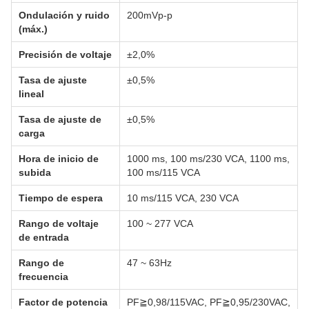
Ondulación y ruido
200mVp-p
(máx.)
Precisión de voltaje
±2,0%
Tasa de ajuste
±0,5%
lineal
Tasa de ajuste de
±0,5%
carga
Hora de inicio de
1000 ms, 100 ms/230 VCA, 1100 ms,
subida
100 ms/115 VCA
Tiempo de espera
10 ms/115 VCA, 230 VCA
Rango de voltaje
100 ~ 277 VCA
de entrada
Rango de
47 ~ 63Hz
frecuencia
Factor de potencia
PF≧0,98/115VAC, PF≧0,95/230VAC,