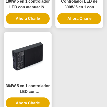
180W 5 en 1 controlador
Controlador LED de
LED con atenuación
300W 5 en 1 con
IP65 para aplicaciones
atenuación, con
de iluminación exterior
Ahora Charle
clasificación IP65 para
Ahora Charle
e interior
fuente de alimentación
regulable
384W 5 en 1 controlador
LED con
oscurecimiento IP65
para luces de banda
Ahora Charle