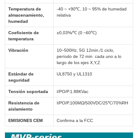
Temperatura de
-40 ~ +90℃, 10 ~ 95% de humedad
almacenamiento,
relativa
humedad
Coeficiente de
±0,03%/℃ (0 ~60℃)
temperatura
Vibración
10~500Hz, 5G 12min./1 ciclo,
período de 72 min. cada uno a lo
largo de los ejes X,Y,Z
Estándar de
UL8750 y UL1310
seguridad
Tensión soportada
I/PO/P.1.88KVac
Resistencia de
I/PO/P.100MΩ/500VDC/25℃/70%RH
aislamiento
EMISIONES CEM
Confirma a la FCC