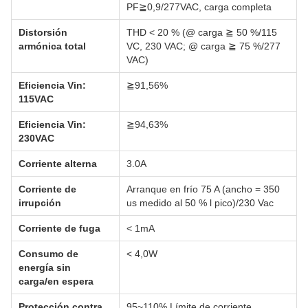
PF≧0,9/277VAC, carga completa
Distorsión
THD < 20 % (@ carga ≧ 50 %/115
armónica total
VC, 230 VAC; @ carga ≧ 75 %/277
VAC)
Eficiencia Vin:
≧91,56%
115VAC
Eficiencia Vin:
≧94,63%
230VAC
Corriente alterna
3.0A
Corriente de
Arranque en frío 75 A (ancho = 350
irrupción
us medido al 50 % l pico)/230 Vac
Corriente de fuga
< 1mA
Consumo de
< 4,0W
energía sin
carga/en espera
Protección contra
95~110% Límite de corriente