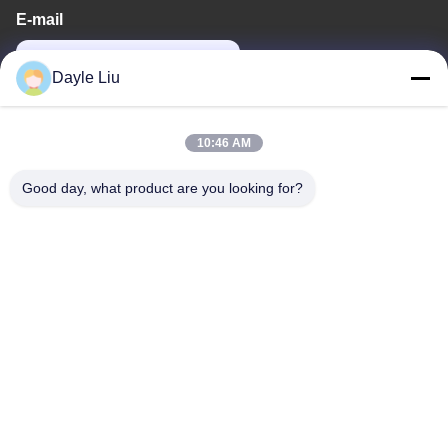
E-mail
dayle@keysuntech.com
Dayle Liu
Η διεύθυνσή μας
10:46 AM
Διεύθυνση
Good day, what product are you looking for?
8Ορόφος 9Α, κτίριο 2, Λεωφόρος Φένγκσινγκ.1, κοινότητα
Fenghuang, οδός Fuyong, Baoan District, Shenzhen,
Guangdong, Κίνα
Τηλ.
0086-755-81461285
Πολιτική μυστικότητας
|
Sitemap