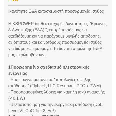
Ικανότητες Ε&Α κατασκευαστή προσαρμογέα ισχύος
Η KSPOWER διαθέτει ισχυρές δυνατότητες "Έρευνας
& Ανάπτυξης (Ε&Α) ", επιτρέποντάς μας να
σχεδιάζουμε και να παράγουμε υψηλής απόδοσης,
αξιόπιστους και καινοτόμους προσαρμογείς ισχύος
για διάφορες εφαρμογές.Τα δυνατά σημεία της Ε& Α
μας περιλαμβάνουν::
1Προχωρημένο σχεδιασμό ηλεκτρονικής
ενέργειας
- Εμπειρογνωμοσύνη σε "τοπολογίες υψηλής
απόδοσης" (Flyback, LLC Resonant, PFC + PWM)
- Προσαρμοσμένες λύσεις για χαμηλή ισχύ αναμονής
(< 0,1 W)
- Βελτιστοποίηση για την ενεργειακή απόδοση (DoE
Level VI, CoC Tier 2, ErP)