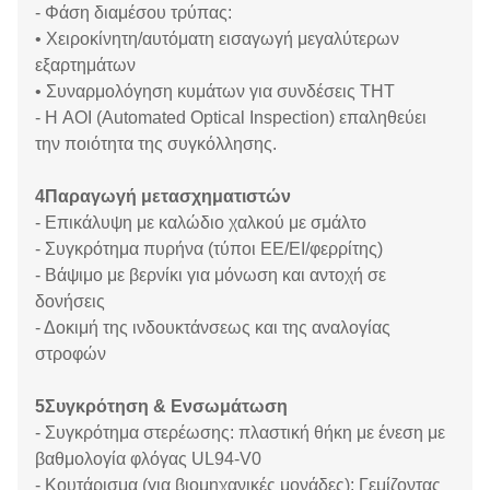
- Φάση διαμέσου τρύπας:
• Χειροκίνητη/αυτόματη εισαγωγή μεγαλύτερων
εξαρτημάτων
• Συναρμολόγηση κυμάτων για συνδέσεις THT
- Η AOI (Automated Optical Inspection) επαληθεύει
την ποιότητα της συγκόλλησης.
4Παραγωγή μετασχηματιστών
- Επικάλυψη με καλώδιο χαλκού με σμάλτο
- Συγκρότημα πυρήνα (τύποι EE/EI/φερρίτης)
- Βάψιμο με βερνίκι για μόνωση και αντοχή σε
δονήσεις
- Δοκιμή της ινδουκτάνσεως και της αναλογίας
στροφών
5Συγκρότηση & Ενσωμάτωση
- Συγκρότημα στερέωσης: πλαστική θήκη με ένεση με
βαθμολογία φλόγας UL94-V0
- Κουτάρισμα (για βιομηχανικές μονάδες): Γεμίζοντας