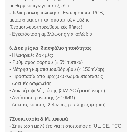
με θερμικά αγωγό αιποξείδιο
- Τελική συναρμολόγηση: Ενσωμάτωση PCB,
μετασχηματιστή και συστατικών ψύξης
(θερμοπνευστήρες/θερμικές θήκες)
- Εγκατάσταση αμβλύωσης για καλώδια
6. Δοκιμές και διασφάλιση ποιότητας
- Ηλεκτρικές δοκιμές:
• Ρυθμισμός φορτίου (± 5% τυπικά)
• Μέτρηση κυματισμού/θόρυβου (< 150mVpp)
• Προστασία από βραχυκύκλωμα/υπερτάσεις
- Δοκιμές ασφαλείας:
• Δοκιμή υψηλής τάσης (3kV AC ή ισοδύναμη)
• Αντίσταση μόνωσης (> 10MΩ)
- Δοκιμές καύσης (2-4 ώρες με πλήρες φορτίο)
7Συσκευασία & Μεταφορά
- Σημείωση με λέιζερ για πιστοποιήσεις (UL, CE, FCC,