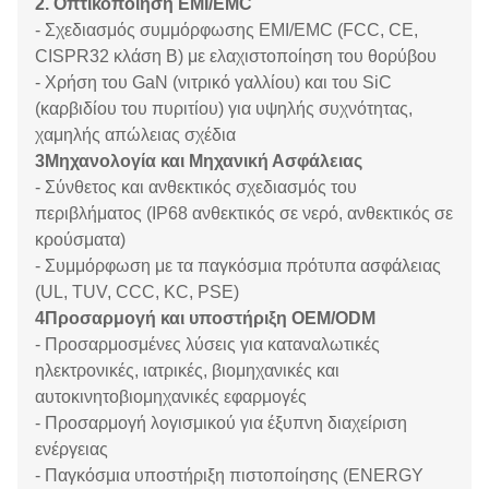
2. Οπτικοποίηση EMI/EMC
- Σχεδιασμός συμμόρφωσης EMI/EMC (FCC, CE,
CISPR32 κλάση Β) με ελαχιστοποίηση του θορύβου
- Χρήση του GaN (νιτρικό γαλλίου) και του SiC
(καρβιδίου του πυριτίου) για υψηλής συχνότητας,
χαμηλής απώλειας σχέδια
3Μηχανολογία και Μηχανική Ασφάλειας
- Σύνθετος και ανθεκτικός σχεδιασμός του
περιβλήματος (IP68 ανθεκτικός σε νερό, ανθεκτικός σε
κρούσματα)
- Συμμόρφωση με τα παγκόσμια πρότυπα ασφάλειας
(UL, TUV, CCC, KC, PSE)
4Προσαρμογή και υποστήριξη OEM/ODM
- Προσαρμοσμένες λύσεις για καταναλωτικές
ηλεκτρονικές, ιατρικές, βιομηχανικές και
αυτοκινητοβιομηχανικές εφαρμογές
- Προσαρμογή λογισμικού για έξυπνη διαχείριση
ενέργειας
- Παγκόσμια υποστήριξη πιστοποίησης (ENERGY