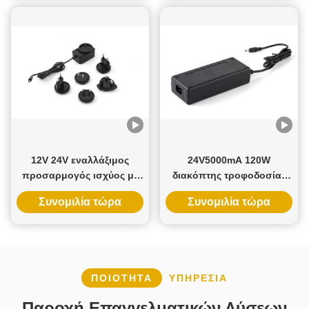
12V 24V εναλλάξιμος
24V5000mA 120W
προσαρμογός ισχύος με
διακόπτης τροφοδοσίας
πολλαπλές πρίζες
με είσοδο AC100-240V και
Συνομιλία τώρα
Συνομιλία τώρα
εναλλασσόμενου
3ετής εγγύηση για
ρεύματος και εγγύηση 3
βιομηχανική και οικιακή
ετών
χρήση
ΠΟΙΌΤΗΤΑ
ΥΠΗΡΕΣΊΑ
Παροχή Επαγγελματικών Λύσεων