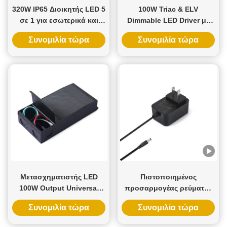
320W IP65 Διοικητής LED 5
100W Triac & ELV
σε 1 για εσωτερικά και
Dimmable LED Driver με
εξωτερικά φώτα LED
είσοδο 100-277VAC και
Συνομιλία τώρα
Συνομιλία τώρα
έξοδο 12V 24V 36V 48V για
καθολική συμβατότητα
Μετασχηματιστής LED
Πιστοποιημένος
100W Output Universal
προσαρμογέας ρεύματος
100-277V Input IP65 Rated
τοίχου UL με έξοδο 5V 12V
Συνομιλία τώρα
Συνομιλία τώρα
5-σε-1 Dimming για
24V και ισχύ 12W 24W για
Dimmable LED Driver
έξυπνη κλειδαριά πόρτας