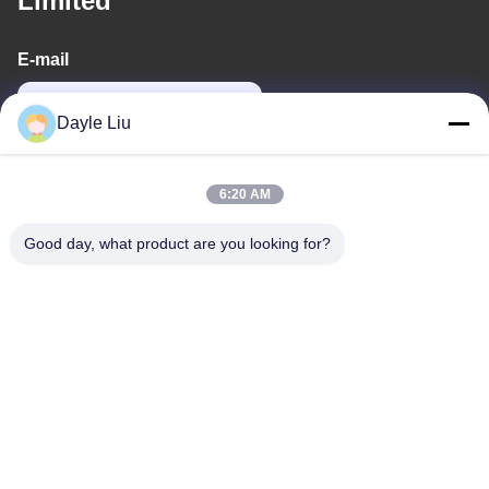
Limited
E-mail
dayle@keysuntech.com
Dayle Liu
Η διεύθυνσή μας
6:20 AM
Διεύθυνση
Good day, what product are you looking for?
8Ορόφος 9Α, κτίριο 2, Λεωφόρος Φένγκσινγκ.1, κοινότητα
Fenghuang, οδός Fuyong, Baoan District, Shenzhen,
Guangdong, Κίνα
Τηλ.
0086-755-81461285