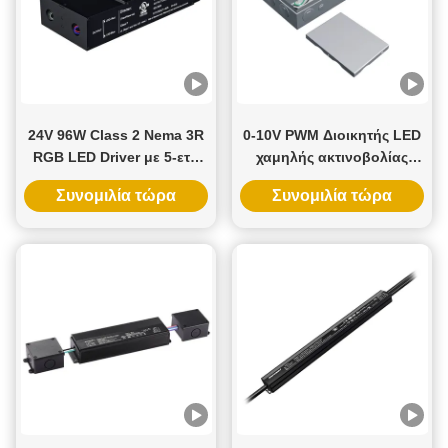
24V 96W Class 2 Nema 3R
0-10V PWM Διοικητής LED
RGB LED Driver με 5-ετή
χαμηλής ακτινοβολίας
Εγγύηση και Triac
Ultra Slim 20W έως 96W
Συνομιλία τώρα
Συνομιλία τώρα
Dimmable
12V 24V συνεχής παροχή
ηλεκτρικής ενέργειας LED