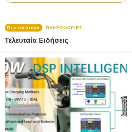
12V 10Amp τροφοδοσία Psu 120W 10A μετασχηματιστής AC/dc για αντλία τύπου εξόδου εναλλαγής μονοφάσης UL CUL VI CE FCC SAA KC
Μετασχηματιστής Desktop 26V 2.5A AC DC, Τροφοδοτικό 26V 2500mA Έξοδος Σταθερής Τάσης για Desktop, Έκδοση Desktop
Περισσότερα
ΠΛΗΡΟΦΟΡΙΕΣ
Μαύρο Λευκός Universal AC DC Μετασχηματιστής 24v 5a AC/DC Adapter 24 Volt 5 Amp Τροφοδοτικό με UL62368 CE GS SAA PSE KC CCC
Τελευταία Ειδήσεις
Διοδηγός μονάδας παροχής ρεύματος IP20 Μετασχηματιστής φωτισμού LED 48W με έξοδο τερματικού βίδα και υλικό ABS PC
48W LED Driver Λευκή πλαστική θήκη ZF120A-2402000 IP20 Ηλεκτρική παροχή 24V 2A για φωτισμό κυττάρων και ώρες εργασίας 50000 ώρες
Σύνδεση πλέγματος στο προσαρμογέα ισχύος AC/DC 12V 9V 5V 3A 2A 1.5A 1A 0.75A 0.5A UL62368 CE EAC GS Εγκριθείσα OEM Πλέγμα τοίχου 100% PC KS
Επιτραπέζια Έκδοση EU UK US AU Μετασχηματιστές Τροφοδοσίας Μεταγωγής UL Class 2 3.5mm 5V 9V 12V 1A 1.5A 2A 2.5A 3A 4A 5A AC DC 100% PC
Θήκη αλουμινίου UL CUL 12v 24v 36v 48v Σταθερής Τάσης LED Driver 30W 40W 60W 80W 96W 100W Class 2 Class P SELV Junction Box
Απόδοση 80% Ελάχιστο Λεπτό Βιομηχανικό Τροφοδοτικό LED 24V 0.25A 6W για Φώτα LED Χριστουγέννων
15W Ρυθμισμένη παροχή ρεύματος 1.25A Ηλεκτρονικός οδηγός LED με έξοδο 12VDC Μικρό λεπτό 12V DC LED φως σταθερή τάση