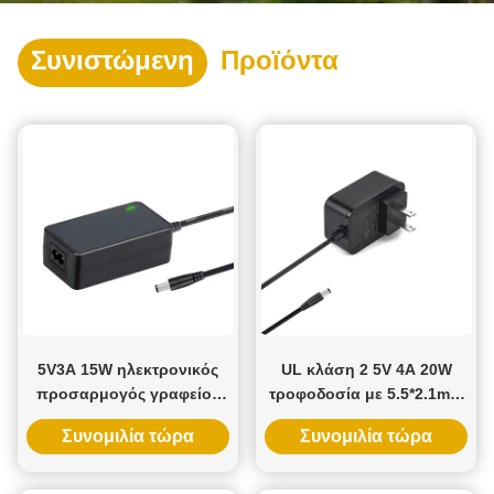
Συνιστώμενη
Προϊόντα
5V3A 15W ηλεκτρονικός
UL κλάση 2 5V 4A 20W
προσαρμογός γραφείου
τροφοδοσία με 5.5*2.1mm
με τάση εισόδου 100-240V
DC Jack για Smart WiFi
Συνομιλία τώρα
Συνομιλία τώρα
και πολλαπλή έξοδο για
LED Strips
παγκόσμια χρήση