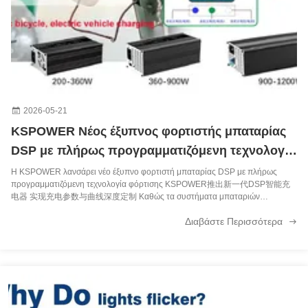
IP20 ZF120A-2401500 LED Downlight με τροφοδοσία 24V και 1.5A 1500mA LED Driver 36W Προϊόν φωτισμού
24V 1A Διαρκής τάση LED Driver 24W Ηλεκτρονικός μετασχηματιστής για LED Light Charging Lighting Solutions Service
5V3A 15W ηλεκτρονικός προσαρμογός γραφείου με τάση εισόδου 100-240V και πολλαπλή έξοδο για παγκόσμια χρήση
12V 2.5A 30W τροφοδοσία γραφείου με 100% υλικό PC και καθολικές πρίζες AC
2026-05-21
KSPOWER Νέος έξυπνος φορτιστής μπαταρίας
Δικτυακό πάγκο 30W με πολλαπλές προστασίες ασφαλείας και προσαρμόσιμες συνδέσεις για διακόπτες δικτύου
DSP με πλήρως προγραμματιζόμενη τεχνολογία
Ηλεκτρική τροφοδοσία γραφείου 60W με πολλαπλές τάσεις εξόδου και πολλαπλές προστασίες για το modem δρομολογητή
φόρτισης
Η KSPOWER λανσάρει νέο έξυπνο φορτιστή μπαταρίας DSP με πλήρως
προγραμματιζόμενη τεχνολογία φόρτισης KSPOWER推出新一代DSP智能充
19V 3.42A 65W Universal Desktop Power Adapter με 3 χρόνια εγγύηση για φορητούς υπολογιστές
电器 实现充电参数与曲线深度定制 Καθώς τα συστήματα μπαταριών
συνεχίζουν να εξελίσσονται σε εφαρμογές αποθήκευσης ενέργειας ηλεκτρικής
Διαβάστε Περισσότερα
κινητικότητας και βιομηχανικού αυτοματισμού, ο εξοπλισμός φόρτ...
Φορτιστής μπαταρίας Li-Ion 37.8W PC Fireproof Material για πρίζες AU EU US και έξοδο 12.6V 3A