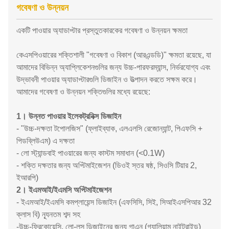
গবেষণা ও উন্নয়ন
একটি পাওয়ার অ্যাডাপ্টার প্রস্তুতকারকের গবেষণা ও উন্নয়ন ক্ষমতা
কেএসপিওয়ারের শক্তিশালী "গবেষণা ও বিকাশ (আরএন্ডডি)" ক্ষমতা রয়েছে, যা
আমাদের বিভিন্ন অ্যাপ্লিকেশনগুলির জন্য উচ্চ-পারফরম্যান্স, নির্ভরযোগ্য এবং
উদ্ভাবনী পাওয়ার অ্যাডাপ্টারগুলি ডিজাইন ও উত্পাদন করতে সক্ষম করে।
আমাদের গবেষণা ও উন্নয়ন শক্তিগুলির মধ্যে রয়েছে:
1। উন্নত পাওয়ার ইলেকট্রনিক্স ডিজাইন
- "উচ্চ-দক্ষতা টপোলজিস" (ফ্লাইব্যাক, এলএলসি রেজোন্যান্ট, পিএফসি +
পিডব্লিউএম) এ দক্ষতা
- লো স্ট্যান্ডবাই পাওয়ারের জন্য কাস্টম সমাধান (<0.1W)
- শক্তি দক্ষতার জন্য অপ্টিমাইজেশন (ডিওই স্তর ষষ্ঠ, সিওসি টিয়ার 2,
ইআরপি)
2। ইএমআই/ইএমসি অপ্টিমাইজেশন
- ইএমআই/ইএমসি কমপ্লায়েন্স ডিজাইন (এফসিসি, সিই, সিআইএসপিআর 32
ক্লাস বি) ন্যূনতম শব্দ সহ
-উচ্চ-ফ্রিকোয়েন্সি, লো-লস ডিজাইনের জন্য গাএন (গ্যালিয়াম নাইট্রাইড)