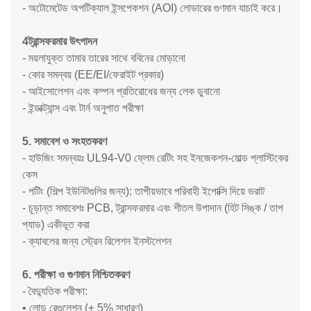
- অটোমেটেড অপটিক্যাল ইন্সপেকশন (AOI) লোডারের গুণমান যাচাই করে।
4ট্রান্সফরমার উৎপাদন
- ময়লাযুক্ত তামার তারের সাথে ববিনের মোড়ানো
- কোর সমন্বয় (EE/EI/ফেরাইট প্রকার)
- আইসোলেশন এবং কম্পন প্রতিরোধের জন্য লেক ডুবানো
- ইন্ডাক্ট্যান্স এবং টার্ন অনুপাত পরীক্ষা
5. সমাবেশ ও সংহতকরণ
- হাউজিং সমন্বয়ঃ UL94-V0 ফ্লেম রেটিং সহ ইনজেকশন-মোল্ড প্লাস্টিকের
কেস
- পটিং (শিল্প ইউনিটগুলির জন্য): তাপীয়ভাবে পরিবাহী ইপোক্সি দিয়ে ভরাট
- চূড়ান্ত সমাবেশঃ PCB, ট্রান্সফরমার এবং শীতল উপাদান (হিট সিঙ্ক / তাপ
প্যাড) একীভূত করা
- ক্যাবলের জন্য স্ট্রেন রিলেশন ইনস্টলেশন
6. পরীক্ষা ও গুণমান নিশ্চিতকরণ
- বৈদ্যুতিক পরীক্ষা:
• লোড রেগুলেশন (± 5% সাধারণ)