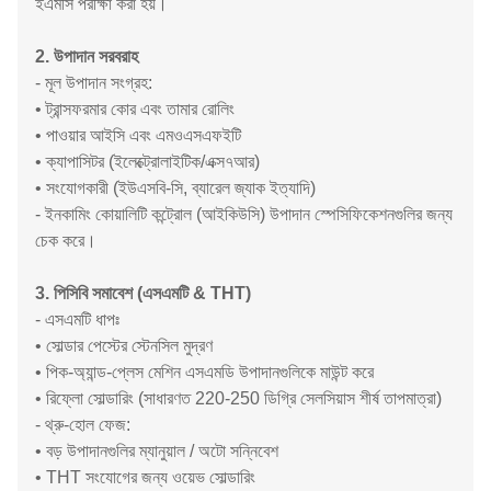
ইএমসি পরীক্ষা করা হয়।
2. উপাদান সরবরাহ
- মূল উপাদান সংগ্রহ:
• ট্রান্সফরমার কোর এবং তামার রোলিং
• পাওয়ার আইসি এবং এমওএসএফইটি
• ক্যাপাসিটর (ইলেক্ট্রোলাইটিক/এক্স৭আর)
• সংযোগকারী (ইউএসবি-সি, ব্যারেল জ্যাক ইত্যাদি)
- ইনকামিং কোয়ালিটি কন্ট্রোল (আইকিউসি) উপাদান স্পেসিফিকেশনগুলির জন্য
চেক করে।
3. পিসিবি সমাবেশ (এসএমটি & THT)
- এসএমটি ধাপঃ
• সোল্ডার পেস্টের স্টেনসিল মুদ্রণ
• পিক-অ্যান্ড-প্লেস মেশিন এসএমডি উপাদানগুলিকে মাউন্ট করে
• রিফ্লো সোল্ডারিং (সাধারণত 220-250 ডিগ্রি সেলসিয়াস শীর্ষ তাপমাত্রা)
- থ্রু-হোল ফেজ:
• বড় উপাদানগুলির ম্যানুয়াল / অটো সন্নিবেশ
• THT সংযোগের জন্য ওয়েভ সোল্ডারিং