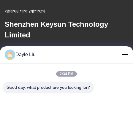
আমাদের সাথে যোগাযোগ
Shenzhen Keysun Technology
Limited
ই-মেইল
Dayle Liu
dayle@keysuntech.com
2:34 PM
আমাদের ঠিকানা
Good day, what product are you looking for?
ঠিকানা
৮, ৯এ ফ্লোর, বিল্ডিং ২, ফেংসিং লেন নং ১, ফেংহুয়াং কমিউনিটি, ফুয়ুং সেন্ট, বাওআন জেলা,
শেনজেন, গুয়াংডং, চীন
টেলিফোন
0086-755-81461285