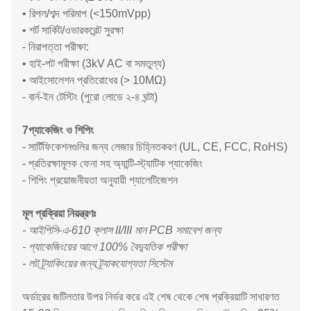
• রিপল/শব্দ পরিমাপ (<150mVpp)
• শর্ট সার্কিট/ওভারকরেন্ট সুরক্ষা
- নিরাপত্তা পরীক্ষা:
• হাই-পট পরীক্ষা (3kV AC বা সমতুল্য)
• আইসোলেশন প্রতিরোধের (> 10MΩ)
- বার্ন-ইন টেস্টিং (পুরো লোডে ২-৪ ঘন্টা)
7প্যাকেজিং ও শিপিং
- সার্টিফিকেশনগুলির জন্য লেজার চিহ্নিতকরণ (UL, CE, FCC, RoHS)
- প্রতিরক্ষামূলক ফেনা সহ অ্যান্টি-স্ট্যাটিক প্যাকেজিং
- শিপিং প্রয়োজনীয়তা অনুযায়ী প্যালেটিজেশন
মূল প্রক্রিয়া নিয়ন্ত্রণঃ
- আইপিসি-এ-610 ক্লাস II/III মান PCB সমাবেশ জন্য
- প্যাকেজিংয়ের আগে 100% বৈদ্যুতিক পরীক্ষা
- লট ট্র্যাকিংয়ের জন্য ট্র্যাকযোগ্যতা সিস্টেম
অর্ডারের জটিলতার উপর নির্ভর করে এই শেষ থেকে শেষ প্রক্রিয়াটি সাধারণত