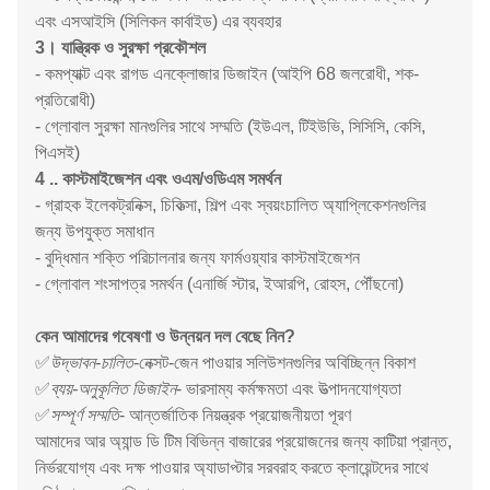
এবং এসআইসি (সিলিকন কার্বাইড) এর ব্যবহার
3। যান্ত্রিক ও সুরক্ষা প্রকৌশল
- কমপ্যাক্ট এবং রাগড এনক্লোজার ডিজাইন (আইপি 68 জলরোধী, শক-
প্রতিরোধী)
- গ্লোবাল সুরক্ষা মানগুলির সাথে সম্মতি (ইউএল, টিইউভি, সিসিসি, কেসি,
পিএসই)
4 .. কাস্টমাইজেশন এবং ওএম/ওডিএম সমর্থন
- গ্রাহক ইলেকট্রনিক্স, চিকিত্সা, শিল্প এবং স্বয়ংচালিত অ্যাপ্লিকেশনগুলির
জন্য উপযুক্ত সমাধান
- বুদ্ধিমান শক্তি পরিচালনার জন্য ফার্মওয়্যার কাস্টমাইজেশন
- গ্লোবাল শংসাপত্র সমর্থন (এনার্জি স্টার, ইআরপি, রোহস, পৌঁছনো)
কেন আমাদের গবেষণা ও উন্নয়ন দল বেছে নিন?
✅
উদ্ভাবন-চালিত
-নেক্সট-জেন পাওয়ার সলিউশনগুলির অবিচ্ছিন্ন বিকাশ
✅
ব্যয়-অনুকূলিত ডিজাইন
- ভারসাম্য কর্মক্ষমতা এবং উত্পাদনযোগ্যতা
✅
সম্পূর্ণ সম্মতি
- আন্তর্জাতিক নিয়ন্ত্রক প্রয়োজনীয়তা পূরণ
আমাদের আর অ্যান্ড ডি টিম বিভিন্ন বাজারের প্রয়োজনের জন্য কাটিয়া প্রান্ত,
নির্ভরযোগ্য এবং দক্ষ পাওয়ার অ্যাডাপ্টার সরবরাহ করতে ক্লায়েন্টদের সাথে