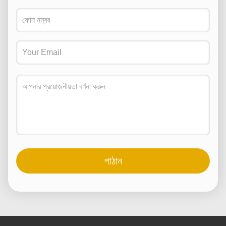
পাঠান