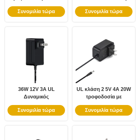
υλικό PC για φώτα LED
είσοδο 100-240V για
Συνομιλία τώρα
Συνομιλία τώρα
και κάμερες CCTV
ταινίες LED
36W 12V 3A UL
UL κλάση 2 5V 4A 20W
Δυναμικός
τροφοδοσία με
προσαρμογός τάξης 2
5.5*2.1mm DC Jack για
Συνομιλία τώρα
Συνομιλία τώρα
για λωρίδες φωτισμού
Smart WiFi LED Strips
LED με εγγύηση 3 ετών
και ασφαλή χαμηλή
τάση