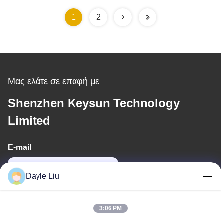
1
2
Μας ελάτε σε επαφή με
Shenzhen Keysun Technology
Limited
E-mail
dayle@keysuntech.com
Dayle Liu
Η διεύθυνσή μας
3:06 PM