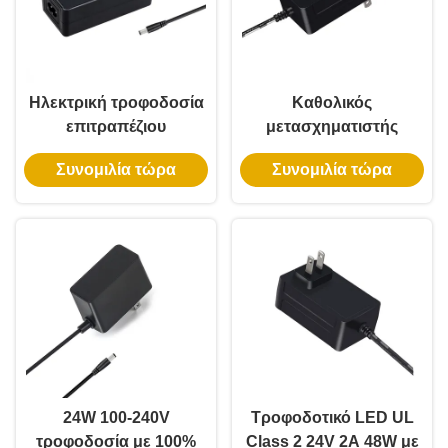
Ηλεκτρική τροφοδοσία
Καθολικός
επιτραπέζιου
μετασχηματιστής
υπολογιστή UL κλάσης
12V5A 60W με 3 χρόνια
Συνομιλία τώρα
Συνομιλία τώρα
2 12V 5A με 3ετή
εγγύηση για εύκαμπτα
εγγύηση και
φώτα σχοινιού LED
συμμόρφωση DOE VI
24W 100-240V
Τροφοδοτικό LED UL
τροφοδοσία με 100%
Class 2 24V 2A 48W με