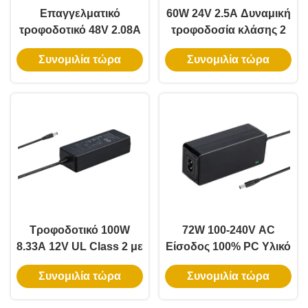
Επαγγελματικό
60W 24V 2.5A Δυναμική
τροφοδοτικό 48V 2.08A
τροφοδοσία κλάσης 2
100W Class 2 με
με 3ετή εγγύηση για
Συνομιλία τώρα
Συνομιλία τώρα
πιστοποίηση UL για
φώτα LED
εγκαταστάτες LED
Τροφοδοτικό 100W
72W 100-240V AC
8.33A 12V UL Class 2 με
Είσοδος 100% PC Υλικό
3 χρόνια εγγύηση για
Μετασχηματιστής
Συνομιλία τώρα
Συνομιλία τώρα
LED ταινίες
Τροφοδοσίας για Φώτα
LED Strip RGBW