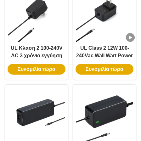
UL Κλάση 2 100-240V
UL Class 2 12W 100-
AC 3 χρόνια εγγύηση
240Vac Wall Wart Power
100% PC υλικό
Adapter με
Συνομιλία τώρα
Συνομιλία τώρα
τοιχώματος Ηλεκτρική
5.5*2.1/5.5*2.5mm DC
τροφοδοσία για
Jack για μικρές
φωτισμό LED
διακοσμήσεις LED