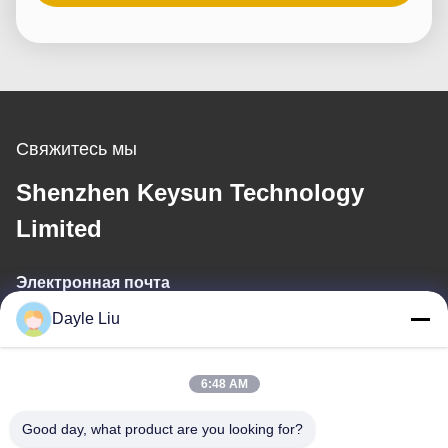
Свяжитесь мы
Shenzhen Keysun Technology
Limited
Электронная почта
Dayle Liu
dayle@keysuntech.com
6:48 AM
Наш адрес
Good day, what product are you looking for?
Адрес