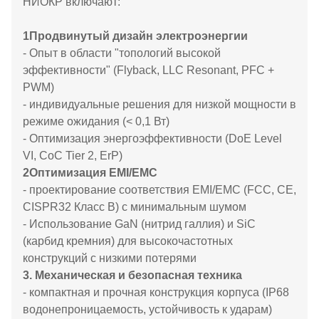
НИОКР включают:
1Продвинутый дизайн электроэнергии
- Опыт в области "топологий высокой
эффективности" (Flyback, LLC Resonant, PFC +
PWM)
- индивидуальные решения для низкой мощности в
режиме ожидания (< 0,1 Вт)
- Оптимизация энергоэффективности (DoE Level
VI, CoC Tier 2, ErP)
2Оптимизация EMI/EMC
- проектирование соответствия EMI/EMC (FCC, CE,
CISPR32 Класс B) с минимальным шумом
- Использование GaN (нитрид галлия) и SiC
(карбид кремния) для высокочастотных
конструкций с низкими потерями
3. Механическая и безопасная техника
- компактная и прочная конструкция корпуса (IP68
водонепроницаемость, устойчивость к ударам)