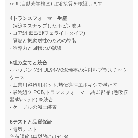
AOI (自動光学検査) は溶接質を検証します
4トランスフォーマー生産
- 銅線をスナップしたボビン巻き
- コア組 (EE/EI/フェライトタイプ)
- 隔熱と振動耐性のための塗装
- 誘導力と回転比の試験
5組み立てと統合
- ハウジング組:UL94-V0燃焼率の注射型プラスチック
ケース
- 工業用容器用ポット:熱伝導性エポキシで満たす
- 最終組立:PCB,トランスフォーマー,冷却部品 (熱吸収
器/熱パッド) を統合
- ケーブルの減圧装置
6テストと品質保証
- 電気テスト:
負荷調節 (典型的には±5%)