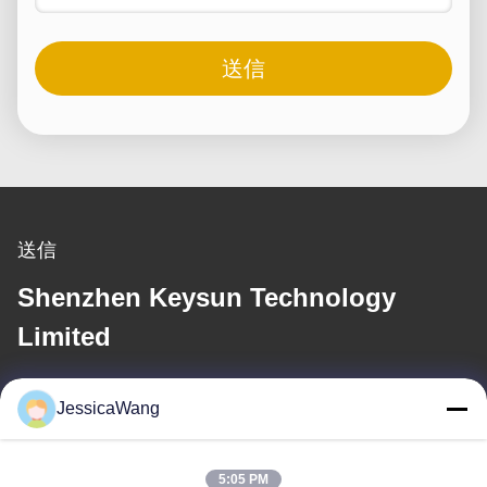
送信
送信
Shenzhen Keysun Technology
Limited
電子メール
JessicaWang
power06@szzhpower.com
5:05 PM