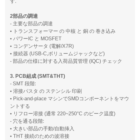
す.
2部品の調達
- 主要な部品の調達
• トランスフォーマー の 中核 と 銅 の 巻き込み
• パワーIC と MOSFET
• コンデンサータ (電解/X7R)
• 接続器 (USB-C,ボリュームジャックなど)
- 部品の仕様に対する入荷品質管理 (IQC) チェック
3. PCB組成 (SMT&THT)
- SMT 段階:
• 溶接パスタ の ステンシル 印刷
• Pick-and-place マシンでSMDコンポーネントをマウ
ントする
• リフロー溶接 (通常 220~250°C のピーク温度)
- 穴を通る段階:
• 大きい部品の手動/自動挿入
• THT 接続のための波溶接