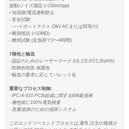
波動/ノイズ測定 (<150mVpp)
• 短回路/電流過剰防止
- 安全試験:
・ハイポットテスト (3kV ACまたは同等の)
• 断熱抵抗 (>10MΩ)
- 燃焼試験 (全負荷で2〜4時間)
7梱包と輸送
- 認証のためのレーザーマーク (UL,CE,FCC,RoHS)
- 防静的包装 保護泡
- 輸送の要求に応じてパレット化
重要なプロセス制御:
- IPC-A-610 PCB組成に関するII/III級規格
- 梱包前に100%電気検査
- 批量追跡のための追跡システム
このエンドツーエンドプロセスは,通常,注文の複雑さ