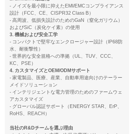
- ノイズを最小限に抑えたEMI/EMCコンプライアンス
設計（FCC、CE、CISPR32 Class B）
- 高周波、低損失設計のためのGaN（窒化ガリウム）
およびSiC（炭化ケイ素）の使用
3. 機械および安全工学
- コンパクトで堅牢なエンクロージャー設計（IP68防
水、耐衝撃性）
- 世界的な安全規格への準拠（UL、TUV、CCC、
KC、PSE）
4. カスタマイズとOEM/ODMサポート
- 家電製品、医療、産業、自動車用途向けのテーラー
メイドソリューション
- インテリジェントな電力管理のためのファームウェ
アカスタマイズ
- グローバル認証サポート（ENERGY STAR、ErP、
RoHS、REACH）
当社のR&Dチームを選ぶ理由