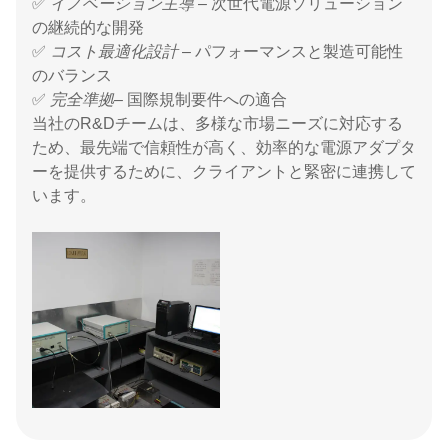
✅
イノベーション主導
– 次世代電源ソリューション
の継続的な開発
✅
コスト最適化設計
– パフォーマンスと製造可能性
のバランス
✅
完全準拠
– 国際規制要件への適合
当社のR&Dチームは、多様な市場ニーズに対応する
ため、最先端で信頼性が高く、効率的な電源アダプタ
ーを提供するために、クライアントと緊密に連携して
います。