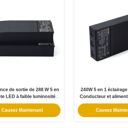
nce de sortie de 288 W 5 en
240W 5 en 1 éclairage
ote LED à faible luminosité
Conducteur et aliment
IP65 pour les applications
Causez Maintenant
Causez Mainte
d'éclairage universel