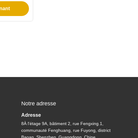
trée de 100-
nant
allations
es
Notre adresse
Adresse
8À l'étage 9A, bâtiment 2, rue Fengxing.1,
communauté Fenghuang, rue Fuyong, district
Baoan, Shenzhen, Guangdong, Chine