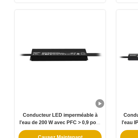
Conducteur LED imperméable à
Condu
l'eau de 200 W avec PFC > 0,9 pour
l'eau I
les projets commerciaux à haut
extérie
Causez Maintenant
rendement