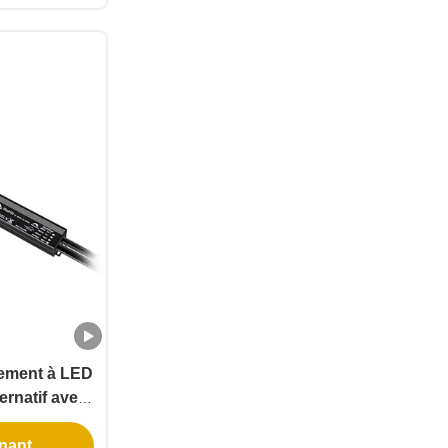
nement à LED
ernatif avec
imperméable
nant