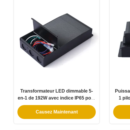
Transformateur LED dimmable 5-
Puissa
en-1 de 192W avec indice IP65 pour
1 pil
applications de gradation de phase
avec 
Causez Maintenant
universelle