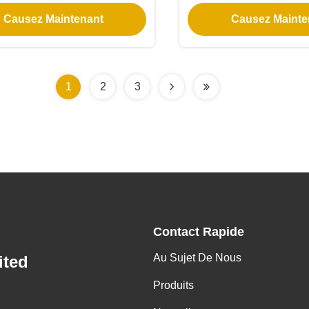
r l'éclairage de paysage
garantie de 5 ans et en
Causez Maintenant
Causez Mainte
277 V pour les inst
résidentiell
1
2
3
Contact Rapide
Au Sujet De Nous
ited
Produits