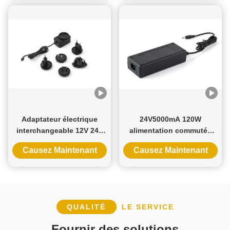
Adaptateur électrique
24V5000mA 120W
interchangeable 12V 24V
alimentation commutée
avec plusieurs prises AC
avec entrée AC100-240V et
Causez Maintenant
Causez Maintenant
et garantie de 3 ans
garantie de 3 ans pour
l'usage industriel et
domestique
QUALITÉ
LE SERVICE
Fournir des solutions