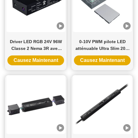
Driver LED RGB 24V 96W
0-10V PWM pilote LED
Classe 2 Nema 3R avec
atténuable Ultra Slim 20W
garantie de 5 ans et
à 96W 12V 24V
Causez Maintenant
Causez Maintenant
gradation Triac
alimentation en continu
par LED