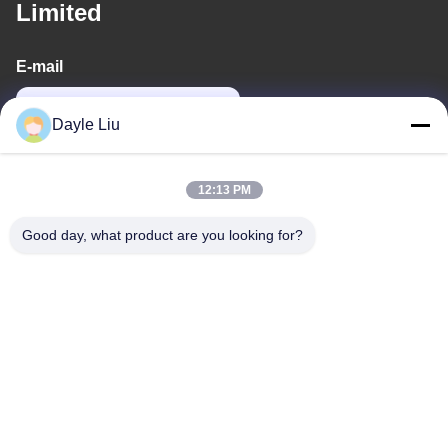
Limited
E-mail
dayle@keysuntech.com
Dayle Liu
Notre adresse
12:13 PM
Adresse
Good day, what product are you looking for?
8À l'étage 9A, bâtiment 2, rue Fengxing.1, communauté
Fenghuang, rue Fuyong, district Baoan, Shenzhen, Guangdong,
Chine
Téléphone
0086-755-81461285