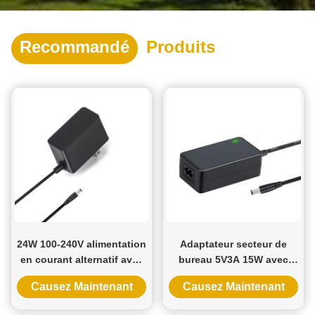
Recommandé
Produits
24W 100-240V alimentation
Adaptateur secteur de
en courant alternatif avec
bureau 5V3A 15W avec
100% de matériel PC pour
entrée 100-240V et tension
Causez Maintenant
Causez Maintenant
lampes à LED et caméras
de sortie multiple pour
de vidéosurveillance
une utilisation mondiale