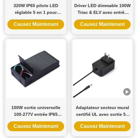
320W IP65 pilote LED
Driver LED dimmable 100W
réglable 5 en 1 pour
Triac & ELV avec entrée
lampes à bande LED
100-277VAC et sortie 12V
Causez Maintenant
Causez Maintenant
intérieures et extérieures
24V 36V 48V pour
compatibilité universelle
100W sortie universelle
Adaptateur secteur mural
100-277V entrée IP65
certifié UL avec sortie 5V
nominale 5 en 1
12V 24V et alimentation
Causez Maintenant
Causez Maintenant
transformateur à LED pour
12W 24W pour serrure de
pilote à LED
porte intelligente