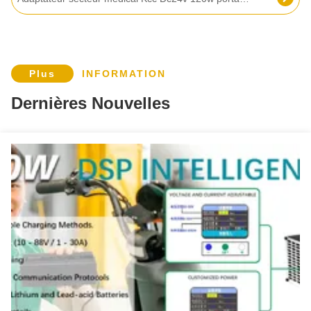
Adaptateur de courant courant alternatif 24V 3A avec voyant Shenzhen Transformateur de classe 2 DOE VI Efficacité UL FCC CE KC SAA RoHS
Adaptateur secteur 120V 60Hz 72W 12V 6A pour barre lumineuse LED, transformateur 12Vdc, bloc d'alimentation à découpage 120 Volts AC
Plus
INFORMATION
Adaptateur d'alimentation murale de 12 W UL avec garantie de 3 ans et alimentation en courant continu CA
Dernières Nouvelles
Adaptateur d'alimentation murale de sortie de 36 W avec une entrée de 100-240 Vac et une garantie de 3 ans pour une alimentation en courant continu alternatif fiable
Adaptateur mural 12V 1A 12W homologué UL avec garantie de 3 ans et multiples protections
12V 5A DOE 6 Adaptateur secteur pour tablette Android PC Transformateur LED AC/DC 5.0A 4 broches Adaptateur secteur câble 1.2m/1.5m/1.8m Entrée 2A
Adaptateur AC DC 24V 4A 12V 8A pour Amplificateur Audio Vidéo, Éclairage LED, UL Classe 2, Efficacité VI, 96W, Alimentation de bureau
Puissance de sortie Autres transformateurs de type bureau de 110V/220V 24V 5A Adaptateur CC AC 120W pour l'éclairage LED Caméra de vidéosurveillance Imprimante 3D
Zf120a-1401000 3- Adaptateur secteur de bureau 14V 10A sortie CC pour barre de son 100% PC Version de bureau
3- ZF120A-1202000 Alimentation LED en plastique 12V 2.0A Transformateur avec certification CE Rohs 94*44*24mm