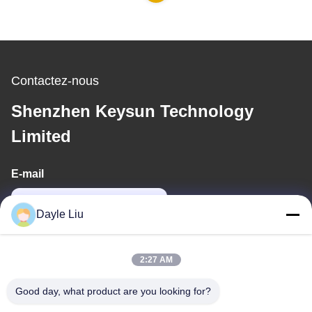
Contactez-nous
Shenzhen Keysun Technology
Limited
E-mail
dayle@keysuntech.com
Dayle Liu
Notre adresse
2:27 AM
Adresse
Good day, what product are you looking for?
8À l'étage 9A, bâtiment 2, rue Fengxing.1, communauté