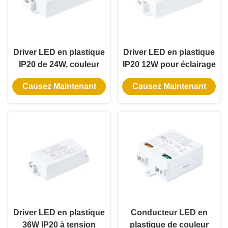
Driver LED en plastique
Driver LED en plastique
IP20 de 24W, couleur
IP20 12W pour éclairage
blanche, à tension
intérieur avec tension
Causez Maintenant
Causez Maintenant
constante pour
constante et entrée
l'éclairage intérieur
universelle
Driver LED en plastique
Conducteur LED en
36W IP20 à tension
plastique de couleur