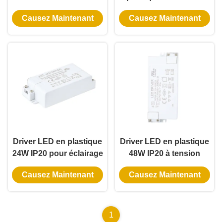
constante pour
blanche IP20 de 6 W
Causez Maintenant
Causez Maintenant
applications d'éclairage
avec tension constante
intérieur
pour l'éclairage intérieur
Driver LED en plastique
Driver LED en plastique
24W IP20 pour éclairage
48W IP20 à tension
intérieur à tension
constante
Causez Maintenant
Causez Maintenant
constante
1