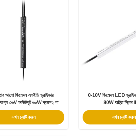
্তার আলো ডিমেবল এলইডি ড্রাইভার
0-10V ডিমেবল LED ড্রাই
জযোগ্য ৩৬V আউটপুট ৬০W ক্লাস২ পাতলা
80W আল্ট্রা স্লিম
স্লিম IP67 UL PWM
এখন চ্যাট করুন
এখন চ্যাট করুন