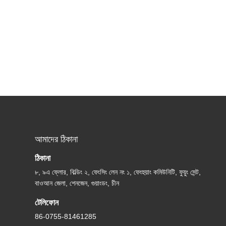
আমাদের ঠিকানা
ঠিকানা
৮, ৯এ ফ্লোর, বিল্ডিং ২, ফেংসিং লেন নং ১, ফেংহুয়াং কমিউনিটি, ফুয়ুং সেন্ট,
বাওআন জেলা, শেনজেন, গুয়াংডং, চীন
টেলিফোন
86-0755-81461285