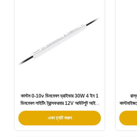
কাস্টম 0-10v ডিমমেবল ড্রাইভার 30W 4 ইন 1
রাস
ডিমমেবল লাইটিং ট্রান্সফরমার 12V আউটপুট আইপি
কাস্টমাই
67
এখন চ্যাট করুন