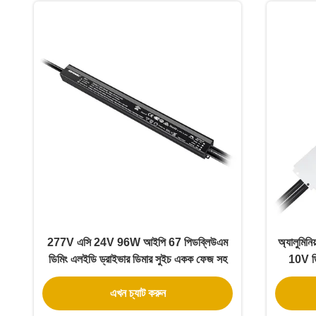
277V এসি 24V 96W আইপি 67 পিডব্লিউএম
অ্যালুমি
ডিমিং এলইডি ড্রাইভার ডিমার সুইচ একক ফেজ সহ
10V ডি
এখন চ্যাট করুন