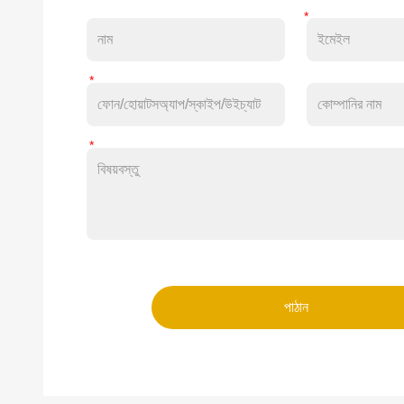
পাঠান