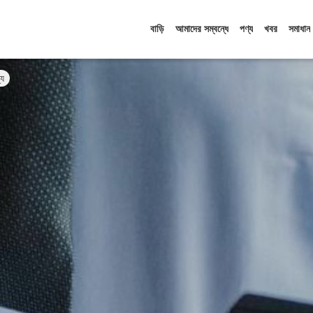
বাড়ি
আমাদের সম্বন্ধে
পণ্য
খবর
সমাধান
য