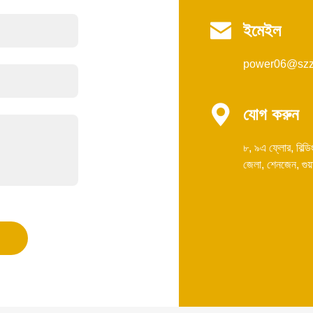

ইমেইল
power06@szz

যোগ করুন
৮, ৯এ ফ্লোর, বিল্ডি
জেলা, শেনজেন, গুয়