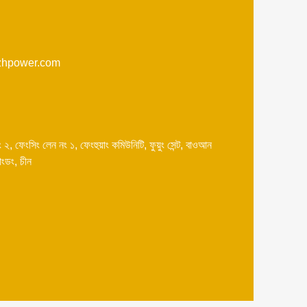
hpower.com
ং ২, ফেংসিং লেন নং ১, ফেংহুয়াং কমিউনিটি, ফুয়ুং সেন্ট, বাওআন
াংডং, চীন