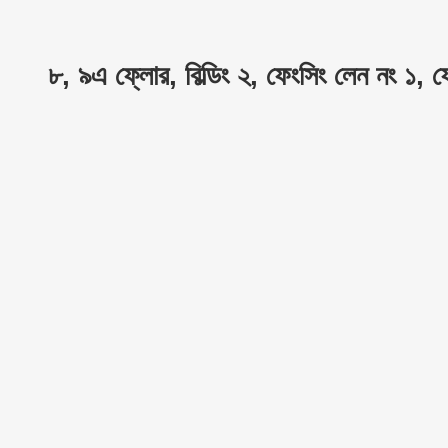
৮, ৯এ ফ্লোর, বিল্ডিং ২, ফেংসিং লেন নং ১, ফে