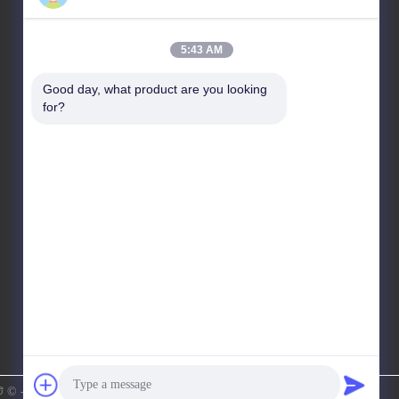
5:43 AM
আমাদের ঠিকানা
Good day, what product are you looking 
ঠিকানা
for?
৮, ৯এ ফ্লোর, বিল্ডিং ২, ফেংসিং লেন নং ১, ফেংহুয়াং কমিউনিটি, ফুয়ুং সেন্ট,
বাওআন জেলা, শেনজেন, গুয়াংডং, চীন
টেলিফোন
86-0755-81461285
িরাইট © -2026 Shenzhen Keysun Technology Limited সমস্ত অধিকার সংরক্ষিত।