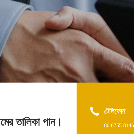
টেলিফোন
ামের তালিকা পান।
86-0755-814