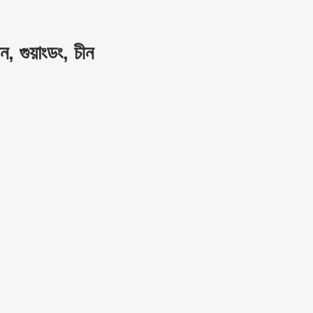
, গুয়াংডং, চীন