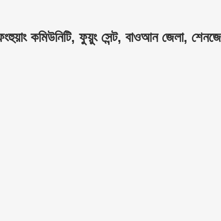
ংহুয়াং কমিউনিটি, ফুয়ুং সেন্ট, বাওআন জেলা, শেনজেন