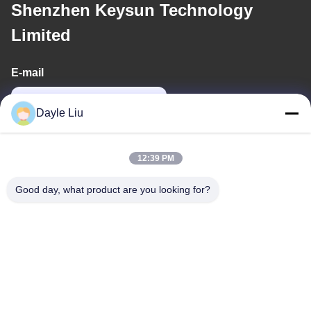
Shenzhen Keysun Technology
Limited
E-mail
dayle@keysuntech.com
Dayle Liu
Địa chỉ của chúng tôi
12:39 PM
Địa chỉ
Good day, what product are you looking for?
8tầng 9A, tòa nhà 2, đường Fengxing No.1, Cộng đồng
Fenghuang, Phố Fuyong, Baoan District, Shenzhen, Quảng
Đông, Trung Quốc
Điện thoại
0086-755-81461285