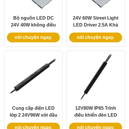
Bộ nguồn LED DC
24V 60W Street Light
24V 40W không điều
LED Driver 2.5A Khả
chỉnh độ sáng, vỏ sắt
năng đầu ra duy nhất
nói chuyện ngay.
nói chuyện ngay.
kim loại có hộp nối
ETL/CETL Bảo vệ
OCP
Cung cấp điện LED
12V80W IP65 Trình
lớp 2 24V96W với đầu
điều khiển đèn LED
vào 100-277V cho dải
không có thể tắt với
nói chuyện ngay.
nói chuyện ngay.
LED ngoài trời
vỏ nhôm cho đèn dải