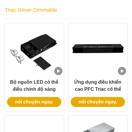
Triac Driver Dimmable
Bộ nguồn LED có thể
Ứng dụng điều khiển
điều chỉnh độ sáng
cao PFC Triac có thể
Triac vỏ nhôm 12V
tắt năng lượng AC
nói chuyện ngay.
nói chuyện ngay.
60W điện áp thấp,
277V 40W 60W Ứng
Nema 3R IP65 và hiệu
dụng điều khiển LED
suất 91%
chống nước