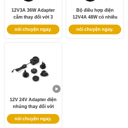
12V3A 36W Adapter
Bộ điều hợp điện
cắm thay đổi với 3
12V4A 48W có nhiều
năm bảo hành
chứng nhận và đầu
nói chuyện ngay.
nói chuyện ngay.
Adapter điện AC DC
vào AC phổ biến
12V 24V Adapter điện
nhúng thay đổi với
nhiều ổ cắm AC và
nói chuyện ngay.
bảo hành 3 năm