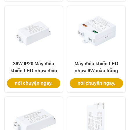
trong nhà
đầu vào đa năng
36W IP20 Máy điều
Máy điều khiển LED
khiển LED nhựa điện
nhựa 6W màu trắng
áp liên tục cho các
IP20 với điện áp liên
nói chuyện ngay.
nói chuyện ngay.
ứng dụng chiếu sáng
tục cho ánh sáng
trong nhà
trong nhà