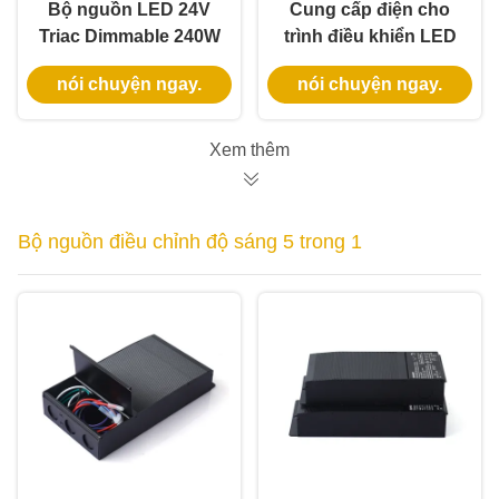
Bộ nguồn LED 24V
Cung cấp điện cho
Triac Dimmable 240W
trình điều khiển LED
320W 60Hz cho Đèn
lớp 2 30W cho hộp
nói chuyện ngay.
nói chuyện ngay.
tuyến tính
giao lộ được chứng
nhận UL đèn LED
Xem thêm
Bộ nguồn điều chỉnh độ sáng 5 trong 1