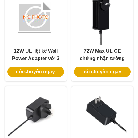
12W UL liệt kê Wall
72W Max UL CE
Power Adapter với 3
chứng nhận tường
năm bảo hành và
cắm điện gạch với 3
nói chuyện ngay.
nói chuyện ngay.
nguồn cung cấp điện
năm bảo hành
AC DC