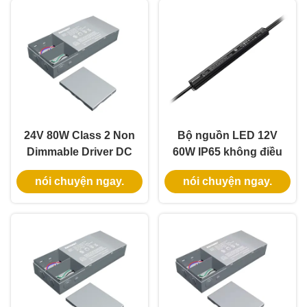
24V 80W Class 2 Non
Bộ nguồn LED 12V
Dimmable Driver DC
60W IP65 không điều
LED Driver với bảo vệ
chỉnh độ sáng với vỏ
nói chuyện ngay.
nói chuyện ngay.
OCP ETL CE chứng
nhôm cho đèn LED
nhận
dây