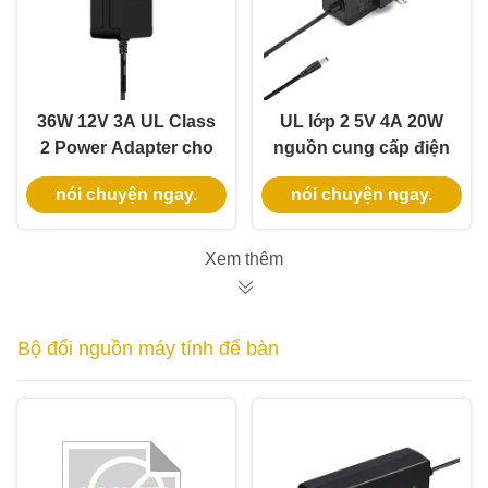
36W 12V 3A UL Class
UL lớp 2 5V 4A 20W
2 Power Adapter cho
nguồn cung cấp điện
dải đèn LED với bảo
với 5.5 * 2.1mm DC
nói chuyện ngay.
nói chuyện ngay.
hành 3 năm và điện
Jack cho Smart WiFi
áp thấp an toàn
LED Strip
Xem thêm
Bộ đổi nguồn máy tính để bàn