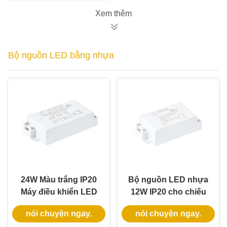
Xem thêm
Bộ nguồn LED bằng nhựa
24W Màu trắng IP20
Bộ nguồn LED nhựa
Máy điều khiển LED
12W IP20 cho chiếu
nhựa với điện áp liên
sáng trong nhà với
nói chuyện ngay.
nói chuyện ngay.
tục cho ánh sáng
điện áp không đổi và