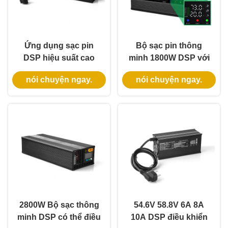
Ứng dụng sạc pin
Bộ sạc pin thông
DSP hiệu suất cao
minh 1800W DSP với
600W 54.6V10A
điện áp và dòng điện
nói chuyện ngay.
nói chuyện ngay.
Lithium Iron Định
điều chỉnh kép cho
động điện áp hiện tại
khả năng tương thích
36V 48V 60V Sạc pin
nhiều pin
axit chì
2800W Bộ sạc thông
54.6V 58.8V 6A 8A
minh DSP có thể điều
10A DSP điều khiển