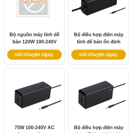
Bộ nguồn máy tính để
Bộ điều hợp điện máy
bàn 120W 100-240V
tính để bàn ổn định
AC với vật liệu PC
cao 90W với đầu ra
nói chuyện ngay.
nói chuyện ngay.
100% và bảo hành 3
9V-48V và bảo hành 3
năm
năm
75W 100-240V AC
Bộ điều hợp điện máy