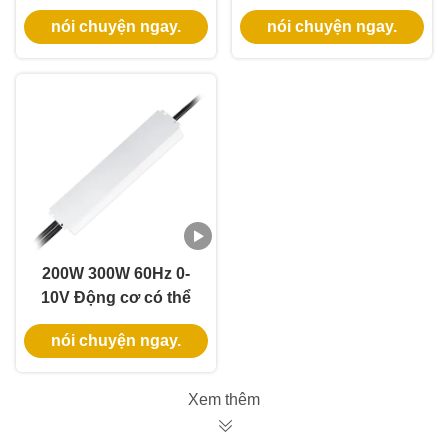
12V-48V 80W Ultra
277V AC 24V 96W
nói chuyện ngay.
nói chuyện ngay.
Slim IP67
IP67 với công tắc điều
chỉnh độ sáng một
pha
200W 300W 60Hz 0-
10V Động cơ có thể
tắt màn hình nguồn
nói chuyện ngay.
điện làm mờ LED với
vỏ nhôm
Xem thêm