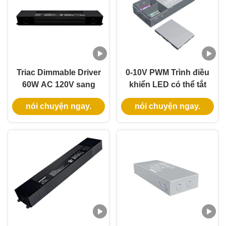
Triac Dimmable Driver
0-10V PWM Trình điều
60W AC 120V sang
khiển LED có thể tắt
DC 12V Chuyển đổi
Ultra Slim 20W đến
nói chuyện ngay.
nói chuyện ngay.
lớp 2 An toàn Triac
96W 12V 24V DC
Dimmer Driver
nguồn điện LED