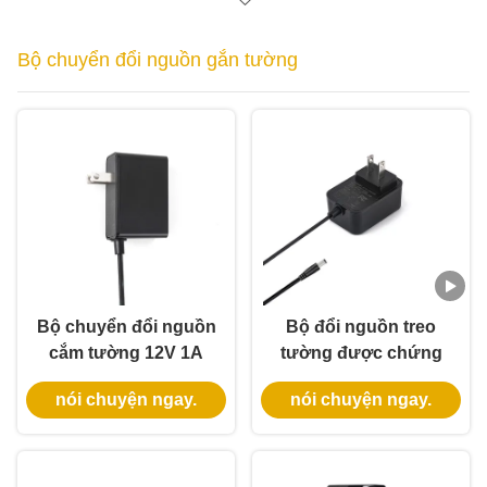
Bộ chuyển đổi nguồn gắn tường
Bộ chuyển đổi nguồn
Bộ đổi nguồn treo
cắm tường 12V 1A
tường được chứng
12W được UL Listed,
nhận UL với đầu ra
nói chuyện ngay.
nói chuyện ngay.
bảo hành 3 năm và có
5V 12V 24V và công
nhiều lớp bảo vệ
suất 12W 24W cho
Khóa cửa thông minh