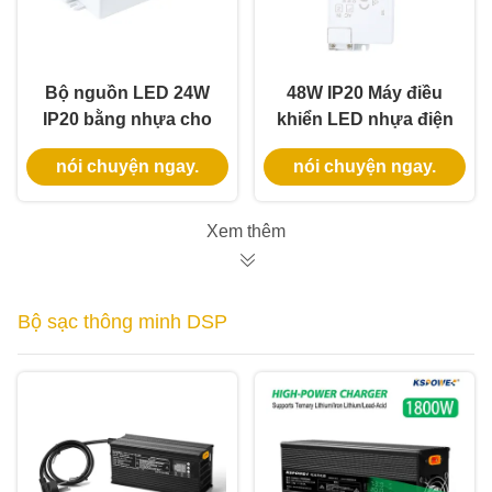
Bộ nguồn LED 24W
48W IP20 Máy điều
IP20 bằng nhựa cho
khiển LED nhựa điện
chiếu sáng trong nhà
áp liên tục
nói chuyện ngay.
nói chuyện ngay.
với Điện áp không đổi
Xem thêm
Bộ sạc thông minh DSP