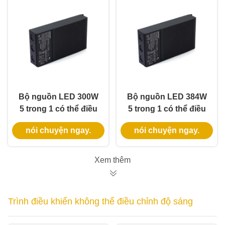
trời
Bộ nguồn LED 300W
Bộ nguồn LED 384W
5 trong 1 có thể điều
5 trong 1 có thể điều
chỉnh độ sáng, xếp
chỉnh độ sáng, xếp
nói chuyện ngay.
nói chuyện ngay.
hạng IP65 cho nguồn
hạng IP65 cho đèn
điện có thể điều chỉnh
LED dây và đèn thả
độ sáng
Xem thêm
Trình điều khiển không thể điều chỉnh độ sáng