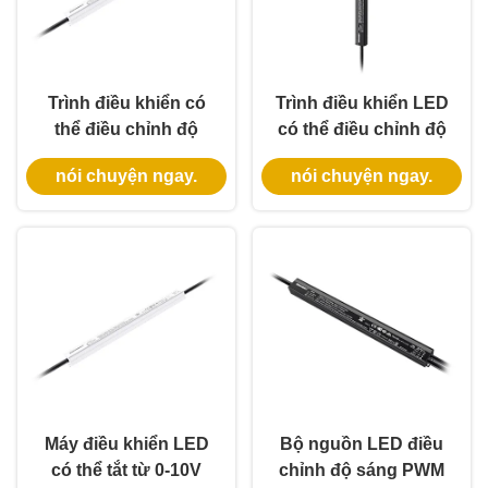
Trình điều khiển có
Trình điều khiển LED
thể điều chỉnh độ
có thể điều chỉnh độ
sáng 0-10v tùy chỉnh
sáng đèn đường, có
nói chuyện ngay.
nói chuyện ngay.
30W 4 trong 1 Biến áp
thể tùy chỉnh, đầu ra
chiếu sáng có thể
36V 60W Class2
điều chỉnh độ sáng
Mỏng IP67 UL PWM
đầu ra 12V IP67
Máy điều khiển LED
Bộ nguồn LED điều
có thể tắt từ 0-10V
chỉnh độ sáng PWM