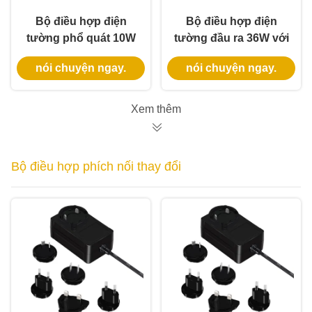
Bộ điều hợp điện
Bộ điều hợp điện
tường phổ quát 10W
tường đầu ra 36W với
với bảo hành 3 năm
đầu vào 100-240Vac
nói chuyện ngay.
nói chuyện ngay.
và nhiều điện áp đầu
và bảo hành 3 năm
ra
cho nguồn điện AC
DC đáng tin cậy
Xem thêm
Bộ điều hợp phích nối thay đổi