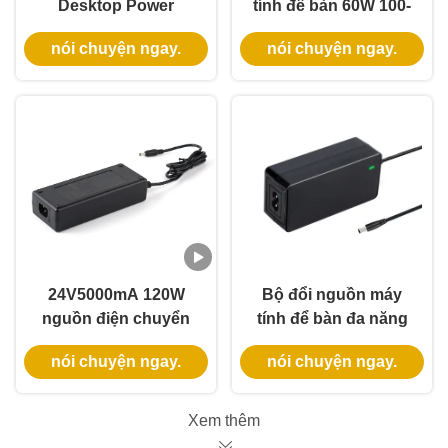
Desktop Power
tính để bàn 60W 100-
Adapter với bảo hành
240Vac với đầu ra
nói chuyện ngay.
nói chuyện ngay.
3 năm và đầu ra điện
9V12V15V20V24V36V48V
áp liên tục
và phạm vi dòng điện
1A-5A
24V5000mA 120W
Bộ đổi nguồn máy
nguồn điện chuyển
tính để bàn đa năng
mạch với đầu vào
45W với đầu vào 100-
nói chuyện ngay.
nói chuyện ngay.
AC100-240V và bảo
240Vac và Bảo hành 3
hành 3 năm cho sử
năm
dụng công nghiệp và
Xem thêm
gia đình