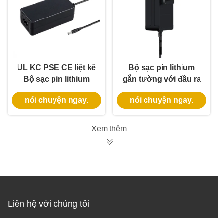
UL KC PSE CE liệt kê
Bộ sạc pin lithium
Bộ sạc pin lithium
gắn tường với đầu ra
12,6V 5A với chế độ
16,8V 25,2V, vật liệu
nói chuyện ngay.
nói chuyện ngay.
sạc CC-CV
chống cháy PC
Xem thêm
Liên hệ với chúng tôi