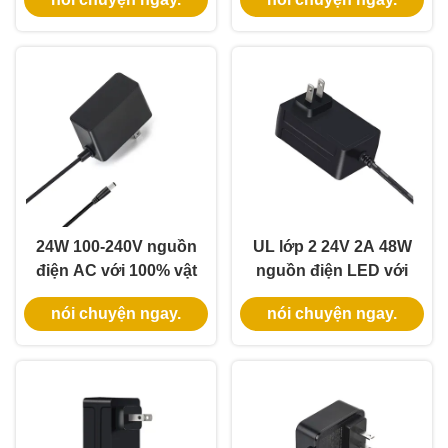
3 năm và tuân thủ
cho Đèn LED dây
DOE VI
24W 100-240V nguồn
UL lớp 2 24V 2A 48W
điện AC với 100% vật
nguồn điện LED với
liệu PC cho đèn LED
đầu vào 100-240V cho
nói chuyện ngay.
nói chuyện ngay.
và camera CCTV
đèn băng LED