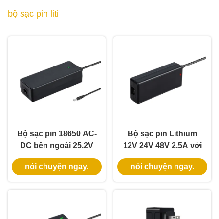
bộ sạc pin liti
Bộ sạc pin 18650 AC-
Bộ sạc pin Lithium
DC bên ngoài 25.2V
12V 24V 48V 2.5A với
4A với vật liệu chống
vật liệu PC chống
nói chuyện ngay.
nói chuyện ngay.
cháy PC cho pin Li-
cháy và bảo vệ ngắn
ion
mạch cho xe tay ga,
xe đạp điện