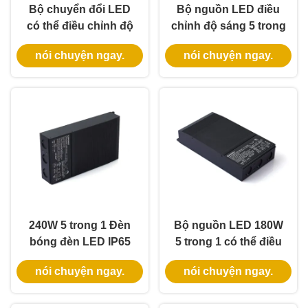
Bộ chuyển đổi LED
Bộ nguồn LED điều
có thể điều chỉnh độ
chỉnh độ sáng 5 trong
sáng 192W 5 trong 1,
1 công suất 288W,
nói chuyện ngay.
nói chuyện ngay.
xếp hạng IP65 cho
xếp hạng IP65 cho
các ứng dụng điều
các ứng dụng chiếu
chỉnh độ sáng theo
sáng phổ thông
pha phổ thông
240W 5 trong 1 Đèn
Bộ nguồn LED 180W
bóng đèn LED IP65
5 trong 1 có thể điều
Động cơ và nguồn
chỉnh độ sáng, xếp
nói chuyện ngay.
nói chuyện ngay.
điện LED có thể tắt
hạng IP65 cho ứng
dụng chiếu sáng
trong nhà và ngoài