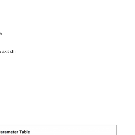
nh
 axit chì