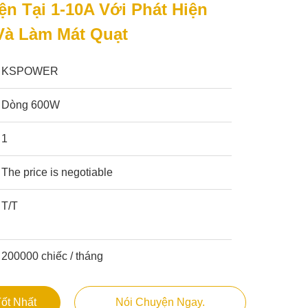
ện Tại 1-10A Với Phát Hiện
Và Làm Mát Quạt
KSPOWER
Dòng 600W
1
The price is negotiable
T/T
200000 chiếc / tháng
ốt Nhất
Nói Chuyện Ngay.