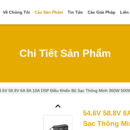
Về Chúng Tôi
Các Sản Phẩm
Tin Tức
Các Giải Pháp
Liên
Chi Tiết Sản Phẩm
4.6V 58.8V 6A 8A 10A DSP Điều Khiển Bộ Sạc Thông Minh 360W 500W 
54.6V 58.8V 6
Sạc Thông Mi