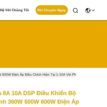
Nói Chuyện Ngay.
 Hệ Với Chúng Tôi
600W Điện Áp Điều Chỉnh Hiện Tại 1-10A Với Phát Hiện Pin Tự Độn
A 8A 10A DSP Điều Khiển Bộ
nh 360W 500W 600W Điện Áp