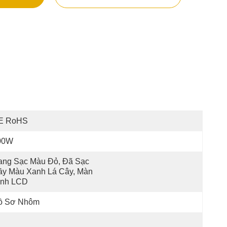
E RoHS
00W
ng Sạc Màu Đỏ, Đã Sạc 
y Màu Xanh Lá Cây, Màn 
ình LCD
ồ Sơ Nhôm