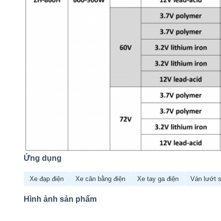
Ứng dụng
Xe đạp điện
Xe cân bằng điện
Xe tay ga điện
Ván lướt 
Hình ảnh sản phẩm