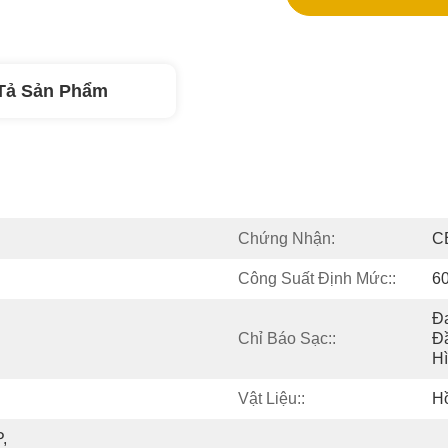
Tả Sản Phẩm
Chứng Nhận:
C
Công Suất Định Mức::
6
Đa
Chỉ Báo Sạc::
Đầ
H
Vật Liệu::
H
 