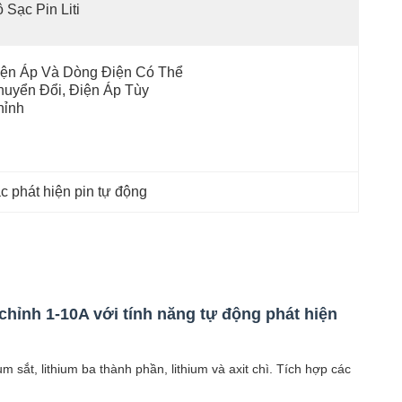
 Sạc Pin Liti
ện Áp Và Dòng Điện Có Thể 
uyển Đổi, Điện Áp Tùy 
hỉnh
c phát hiện pin tự động
hỉnh 1-10A với tính năng tự động phát hiện
 sắt, lithium ba thành phần, lithium và axit chì. Tích hợp các