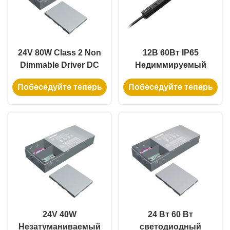
24V 80W Class 2 Non
12В 60Вт IP65
Dimmable Driver DC
Недиммируемый
LED Driver с защитой
светодиодный
Побеседуйте теперь
Побеседуйте теперь
OCP ETL CE
драйвер с
сертифицированный
алюминиевым
корпусом для
светодиодных лент
24V 40W
24 Вт 60 Вт
Незатуманиваемый
светодиодный