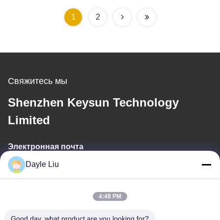
1
2
Свяжитесь мы
Shenzhen Keysun Technology
Limited
Электронная почта
Dayle Liu
dayle@keysuntech.com
4:48 PM
Наш адрес
Good day, what product are you looking for?