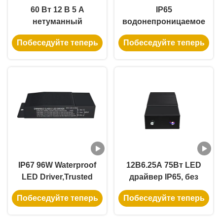
60 Вт 12 В 5 А
IP65
нетуманный
водонепроницаемое
светодиодный
светодиодное
Побеседуйте теперь
Побеседуйте теперь
драйвер с
питание мощностью
металлическим
100 Вт с
корпусом и
универсальным
сертификацией ETL
входом 100-277 Вт для
CE
наружных
светодиодных полос
IP67 96W Waterproof
12В6.25A 75Вт LED
LED Driver,Trusted
драйвер IP65, без
Power for Outdoor
диммирования для
Побеседуйте теперь
Побеседуйте теперь
Architectural Features
уличных
светодиодных лент