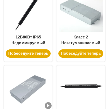
драйвер
12В80Вт IP65
Класс 2
Недиммируемый
Незатуманиваемый
светодиодный
диодный драйвер
Побеседуйте теперь
Побеседуйте теперь
драйвер в
постоянного тока
алюминиевом
24V100W с защитой
корпусе для
OCP,
светодиодных лент
сертифицированный
ETL CE