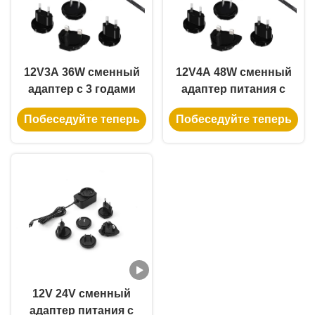
12V3A 36W сменный
12V4A 48W сменный
адаптер с 3 годами
адаптер питания с
гарантии
несколькими
Побеседуйте теперь
Побеседуйте теперь
сертификациями и
универсальным
входом переменного
тока
12V 24V сменный
адаптер питания с