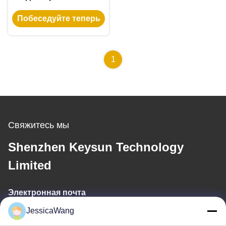
несколькими
Побеседуйте теперь
розетками
переменного тока и 3
года гарантии
1
Свяжитесь мы
Shenzhen Keysun Technology
Limited
Электронная почта
JessicaWang
power06@szzhpower.com