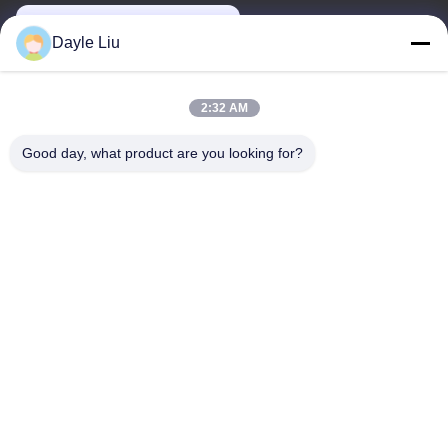
dayle@keysuntech.com
Dayle Liu
Unsere Adresse
2:32 AM
Adresse
Good day, what product are you looking for?
8,9A Stock, Gebäude 2, Fengxing Lane Nr.1, Fenghuang
Community, Fuyong St., Baoan District, Shenzhen, Guangdong,
China
Telefon
0086-755-81461285
Privacy policy
|
Sitemap
Gute Qualität Chinas 0-10V Dimmbarer Treiber Lieferant.