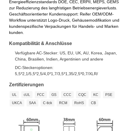
Energieeffizienzstandards DOE, CEC, ERPII, MEPS, GEMS
zur Reduzierung des langfristigen Betriebsenergieverlusts.
Geschäftsorientierter Kundensupport: Reifer OEM/ODM-
Workflow unterstützt Logo-Druck, Gehäusemodifikation und
kundenspezifische Verpackungen für Handels- und Marken
kunden.
Kompatibilität & Anschlüsse
Verfügbare AC-Stecker: US, EU, UK, AU, Korea, Japan,
China, Brasilien, Indien, Argentinien und andere
DC-Steckeroptionen:
5,5*2,1/5,5*2,5/4,0*1,7/3,5*1,35/2,5*0,7/XLR/
Zertifizierungen
UL
cUL
FCC
GS
CCC
CQC
KC
PSE
UKCA
SAA
C-tick
RCM
RoHS
CB