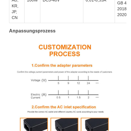
GB 434
KR,
2018;G
JP,
2020
CN
Anpassungsprozess