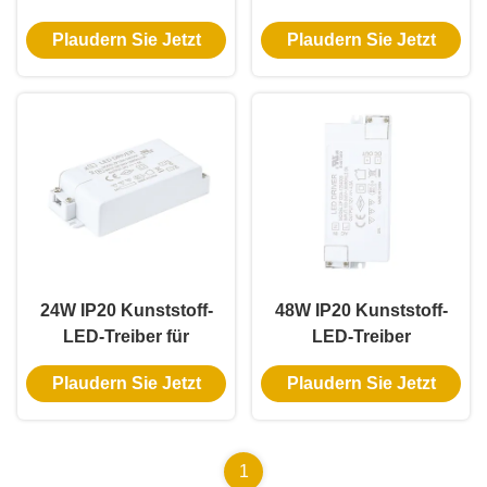
Konstantspannung für
mit Konstantspannung
Plaudern Sie Jetzt
Plaudern Sie Jetzt
Innenbeleuchtungsanwendungen
für Innenbeleuchtung
24W IP20 Kunststoff-
48W IP20 Kunststoff-
LED-Treiber für
LED-Treiber
Innenbeleuchtung mit
Konstantspannung
Plaudern Sie Jetzt
Plaudern Sie Jetzt
konstanter Spannung
1