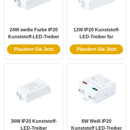
24W weiße Farbe IP20
12W IP20 Kunststoff-
Kunststoff-LED-Treiber
LED-Treiber für
mit konstanten
Innenbeleuchtung mit
Plaudern Sie Jetzt
Plaudern Sie Jetzt
Spannung für
konstanter Spannung
Innenbeleuchtung
und universellem
Eingang
36W IP20 Kunststoff-
6W Weiß IP20
LED-Treiber
Kunststoff LED-Treiber