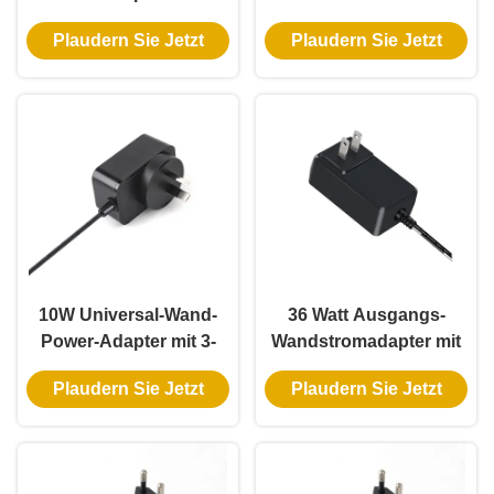
Jahres-Garantie und
Wandstecker mit 3-
Plaudern Sie Jetzt
Plaudern Sie Jetzt
AC-DC-
jähriger Garantie
Stromversorgung
10W Universal-Wand-
36 Watt Ausgangs-
Power-Adapter mit 3-
Wandstromadapter mit
Jahres-Garantie und
100-240Vac-Eingang
Plaudern Sie Jetzt
Plaudern Sie Jetzt
mehreren
und 3 Jahre Garantie für
Ausgangsspannungen
eine zuverlässige AC-
DC-Stromversorgung