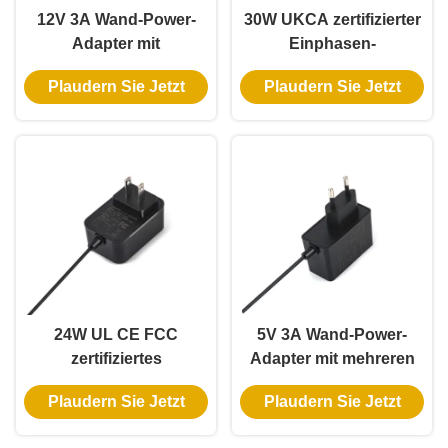
12V 3A Wand-Power-
30W UKCA zertifizierter
Adapter mit
Einphasen-
Kurzschlussschutz und
Wandstromadapter mit
Plaudern Sie Jetzt
Plaudern Sie Jetzt
UL-Zertifizierung für
mehreren
Auto-Staubsauger &
Ausgangsspannungen
Kühlgerät
24W UL CE FCC
5V 3A Wand-Power-
zertifiziertes
Adapter mit mehreren
einphasiges
Schutz und 3-Jahres-
Plaudern Sie Jetzt
Plaudern Sie Jetzt
Wandnetzteil mit AC-
Garantie für Raspberry
DC-Schaltnetzteil
Pi Cluster