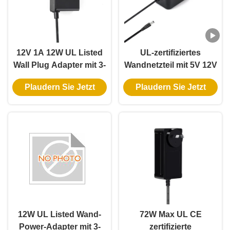
12V 1A 12W UL Listed
UL-zertifiziertes
Wall Plug Adapter mit 3-
Wandnetzteil mit 5V 12V
Jahres-Garantie und
24V Ausgang und 12W
Plaudern Sie Jetzt
Plaudern Sie Jetzt
mehrfachen Schutz
24W Leistung für
intelligentes Türschloss
12W UL Listed Wand-
72W Max UL CE
Power-Adapter mit 3-
zertifizierte