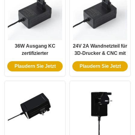
36W Ausgang KC
24V 2A Wandnetzteil für
zertifizierter
3D-Drucker & CNC mit
Mehrspannungsausgang
Mehrfachschutz und
Plaudern Sie Jetzt
Plaudern Sie Jetzt
Wandstromadapter AC-
universeller
DC-Stromadapter
Kompatibilität