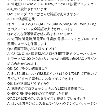
A: 常電圧DC 48V 2.08A, 100W,プロのLED設置プロジェクト
のために設計されています.
Q2: このアダプタにはどんな認証がありますか?
A: UL 2級認証を受
け,cUL,FCC,GS,CCC,KC,PSE,UKCA,SAA,RCM,RoHS,CBな
どのグローバル安全認証が支持されています.
Q3: どんな保護装置が組み込まれているか?
A: 短回路,過電流,過電圧の保護は,電源ユニットとプロのLED
照明システムを保護します.
Q4: 選択可能なAC入口タイプは?
A: C8,C6,C14と固定型AC入口が利用可能で,グローバルネッ
トワークAC100-240Vac入力のための複数の地域ACプラグと
組み合わせられます.
Q5: DCプラグの選択肢は?
A: 5つ52.15 について52.5ポイントは4.0*1.7XLR,点灯器のプ
ラグなど,すべて完全にカスタマイズできます.
Q6: 動作状態はどうですか?
A: 施設内のプロフェッショナルなLED設置作業では
0~40°C,RH 5%~95%の間で安定した性能.
Q7:OEM&ODMのカスタマイズも提供していますか?
A: はい,企業向けにカスタムラベル,ハウジング,パッケージン