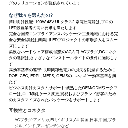
グのソリューションが提供されています.
なぜ我々を選んだの?
商用向け性能: 100W 48V ULクラス2 常電圧電源は,プロの
LED設置業者の高い要求を満たします.
完全な国際コンプライアンスパッケージ:主要地域における完
全な安全認証は,商業用LEDプロジェクトの市場参入をスムー
ズにします.
柔軟なハードウェア構成:複数のAC入口,ACプラグ,DCコネク
タの選択は,さまざまなインストールサイトの要件に適応しま
す.
高効率基準の遵守: 長時間稼働電力の損失を削減するために
DOE, CEC, ERPII, MEPS, GEMSのエネルギー効率基準を満
たす.
ビジネス向けカスタムサポート:成熟したOEM/ODMワークフ
ローは,ロゴ印刷,ケース変更,貿易およびブランド顧客のため
のカスタマイズされたパッケージをサポートします.
互換性とコネクタ
ACプラグ:アメリカ,EU,イギリス,AU,韓国,日本,中国,ブラ
ジル,インド,アルゼンチンなど