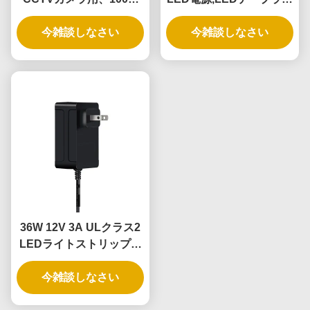
PC素材を使用した24W
トのための100-240V入力
100-240V AC電源
今雑談しなさい
今雑談しなさい
36W 12V 3A ULクラス2
LEDライトストリップ用
電源アダプター、3年保
証、安全な低電圧
今雑談しなさい