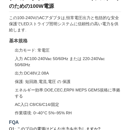
のための100W電源
この100-240VのACアダプタは,恒常電圧出力と包括的な安全
保護でLEDストライプ照明システムに信頼性の高い電力を供
給します.
基本規格
出力モード: 常電圧
入力 AC100-240Vac 50/60Hz または 220-240Vac
50/60Hz
出力:DC48V,2.08A
保護: 短回路,電流,電圧 の 保護
エネルギー効率:DOE,CEC,ERPII MEPS GEMS規格に準拠
する
AC入口:C8/C6/C14/固定
作業環境: 0~40°C 5%~95% RH
FQA
Q1: このプロの電源はどんな出力を出力しますか?