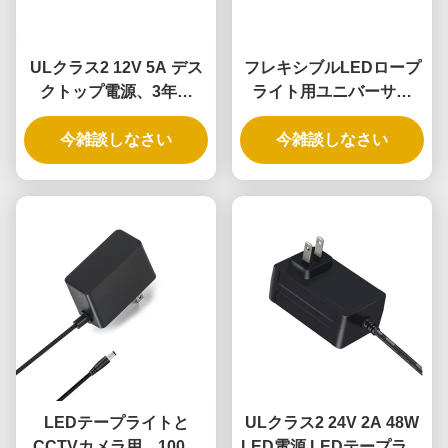
ULクラス2 12V 5A デス
フレキシブルLEDロープ
クトップ電源、3年保
ライト用ユニバーサル
証、DOE VI準拠
12V5A 60W電源アダプタ
今雑談しなさい
今雑談しなさい
ー（3年保証）
LEDテープライトと
ULクラス2 24V 2A 48W
CCTVカメラ用、100%
LED電源,LEDテープライ