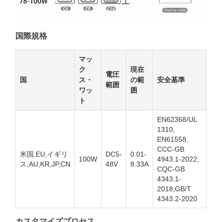
国際規格
マッ
ク
現在
電圧
国
ス・
の範
安全基準
範囲
ワッ
囲
ト
EN62368/UL
1310,
EN61558,
CCC-GB
米国,EU,イギリ
DC5-
0.01-
100W
4943.1-2022,
ス,AU,KR,JP,CN
48V
8.33A
CQC-GB
4343.1-
2018;GB/T
4343.2-2020
カスタマイズプロセス