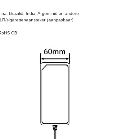
a, Brazilië, India, Argentinië en andere
/XLR/sigarettenaansteker (aanpasbaar)
RoHS
CB