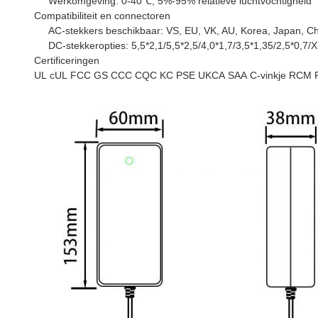
Werkomgeving: 0-40℃, 5%-95% relatieve luchtvochtigheid
Compatibiliteit en connectoren
AC-stekkers beschikbaar: VS, EU, VK, AU, Korea, Japan, Chin
DC-stekkeropties: 5,5*2,1/5,5*2,5/4,0*1,7/3,5*1,35/2,5*0,7
Certificeringen
UL
cUL
FCC
GS
CCC
CQC
KC
PSE
UKCA
SAA
C-vinkje
RCM