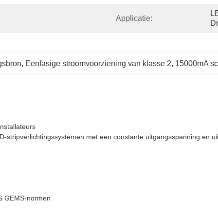
LE
Applicatie:
Dr
gsbron
, 
Eenfasige stroomvoorziening van klasse 2
, 
15000mA sc
stallateurs
-stripverlichtingssystemen met een constante uitgangsspanning en ui
MEPS GEMS-normen