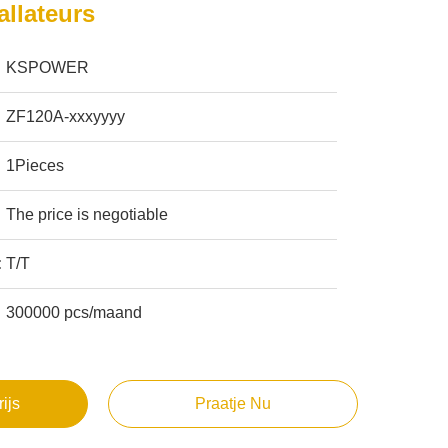
allateurs
KSPOWER
ZF120A-xxxyyyy
1Pieces
The price is negotiable
:
T/T
300000 pcs/maand
rijs
Praatje Nu