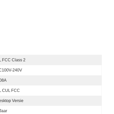
L FCC Class 2
C100V-240V
.08A
L CUL FCC
sktop Versie
Jaar