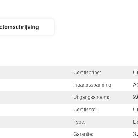
ctomschrijving
Certificering:
U
Ingangsspanning:
A
Uitgangsstroom:
2
Certificaat:
U
Type:
De
Garantie:
3 