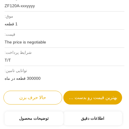
ZF120A-xxxyyyy
موق:
1 قطعه
قیمت:
The price is negotiable
شرایط پرداخت:
T/T
توانایی تامین:
300000 قطعه در ماه
بهترین قیمت رو بدست بیار
حالا حرف بزن
اطلاعات دقیق
توضیحات محصول