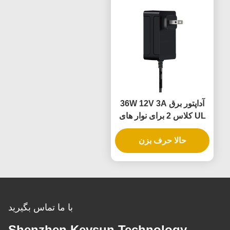
آداپتور برق 36W 12V 3A
UL کلاس 2 برای نوار های
روشنایی LED با 3 سال
حالا حرف بزن
گارانتی و ولتاژ پایین امن
با ما تماس بگیرید
Shenzhen Keysun Technology