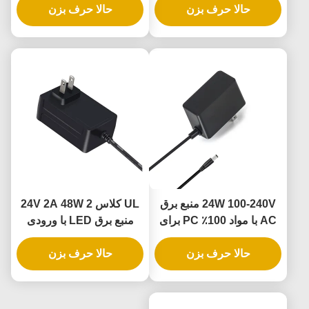
حالا حرف بزن
انعطاف پذیر
حالا حرف بزن
24W 100-240V منبع برق
UL کلاس 2 24V 2A 48W
AC با مواد 100٪ PC برای
منبع برق LED با ورودی
چراغ های نوار LED و
100-240V برای چراغ نوار
دوربین های CCTV
حالا حرف بزن
LED
حالا حرف بزن