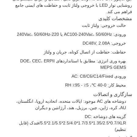
روشنایی نوار LED با خروجی ولتاژ ثابت و حفاظت های ایمنی جامع
فراهم می کند.
مشخصات کلیدی
حالت خروجی: ولتاژ ثابت
ورودی: AC100-240Vac، 50/60Hz یا 220-240Vac، 50/60Hz
خروجی: DC48V, 2.08A
حفاظت: حفاظت از اتصال کوتاه، جریان و ولتاژ
بهره وری انرژی: مطابق با استانداردهای DOE، CEC، ERPII
MEPS GEMS
ورودی AC: C8/C6/C14/Fixed
محیط کار: 0-40 ℃، 5٪ - 95٪ RH
سازگاری و اتصالات
دوشاخه های AC موجود: ایالات متحده، اتحادیه اروپا، انگلستان،
AU، کره، ژاپن، چین، برزیل، هند، آرژانتین و دیگران
گزینه های دوشاخه DC:
5.5*2.1/5.5*2.5/4.0*1.7/3.5*1.35/2.5*0.7/XLR/فندک (قابل
تنظیم)