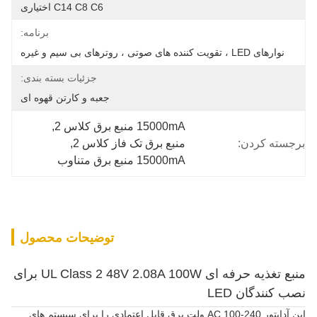
C14 C8 C6 اختیاری
برنامه:
نوارهای LED ، تقویت کننده های صوتی ، روترهای بی سیم و غیره
جزئیات بسته بندی:
جعبه و کارتن قهوه ای
15000mA منبع برق کلاس 2
, 
برجسته کردن:
منبع برق تک فاز کلاس 2
, 
15000mA منبع برق متناوب
توضیحات محصول
منبع تغذیه حرفه ای UL Class 2 48V 2.08A 100W برای
نصب کنندگان LED
این آداپتور AC 100-240 ولت برق قابل اعتمادی را برای سیستم های