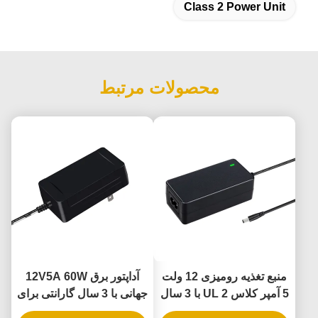
Class 2 Power Unit
محصولات مرتبط
منبع تغذیه رومیزی 12 ولت
آداپتور برق 12V5A 60W
5 آمپر کلاس 2 UL با 3 سال
جهانی با 3 سال گارانتی برای
گارانتی و انطباق با DOE VI
چراغ های ریسمانی LED