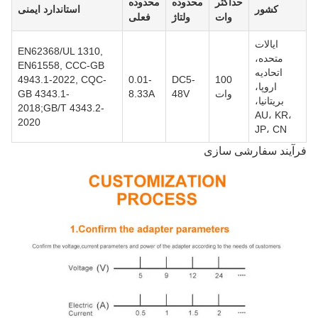
حداکثر
محدوده
محدوده
کشور
استاندارد ایمنی
وات
ولتاژ
فعلی
ایالات
EN62368/UL 1310,
متحده،
EN61558, CCC-GB
اتحادیه
4943.1-2022, CQC-
0.01-
DC5-
100
اروپا،
وات
48V
8.33A
GB 4343.1-
بریتانیا،
2018;GB/T 4343.2-
AU، KR،
2020
JP، CN
فرآیند سفارشی سازی