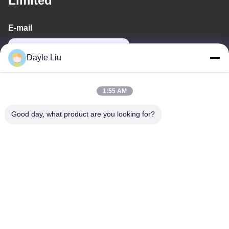
Limited
E-mail
power06@szzhpower.com
Dayle Liu
O nosso endereço
1:55 AM
Endereço
Good day, what product are you looking for?
8º, 9º Andar, Edifício 2, Fengxing Lane nº 1, Comunidade
Fenghuang, Rua Fuyong, Distrito de Baoan, Shenzhen,
Guangdong, China
Telefone
0086-755-81461285