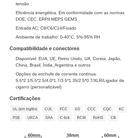
tensão
Eficiência energética: Em conformidade com as normas
DOE, CEC, ERPII MEPS GEMS
Entrada AC: C8/C6/C14/Fixado
Ambiente de trabalho: 0-40°C, 5%-95% RH
Compatibilidade e conectores
Disponível: EUA, UE, Reino Unido, UA, Coreia, Japão,
China, Brasil, Índia, Argentina e outros
Opções de enchufe de corrente contínua:
5.5*2.1/5.5*2.5/4.0*1.7/3.5*1.35/2.5*0.7/XLR/Ligador de
cigarro (personalizável)
Certificações
UL (em inglês)
CUL
FCC
GS
CCC
CQC
KC
PSE
UKCA
SAA
C-tick
RCM
RoHS
CB