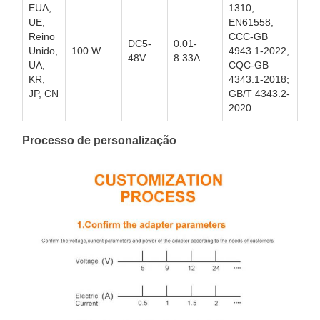
EUA,
1310,
UE,
EN61558,
Reino
CCC-GB
DC5-
0.01-
Unido,
100 W
4943.1-2022,
48V
8.33A
UA,
CQC-GB
KR,
4343.1-2018;
JP, CN
GB/T 4343.2-
2020
Processo de personalização