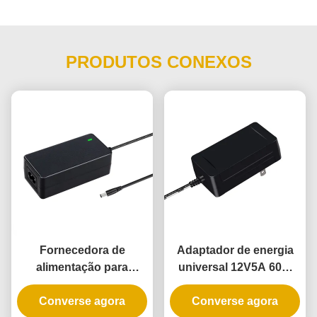
PRODUTOS CONEXOS
Fornecedora de
Adaptador de energia
alimentação para
universal 12V5A 60W
computadores de
com 3 anos de garantia
escritório UL classe 2
Converse agora
para luzes de corda
Converse agora