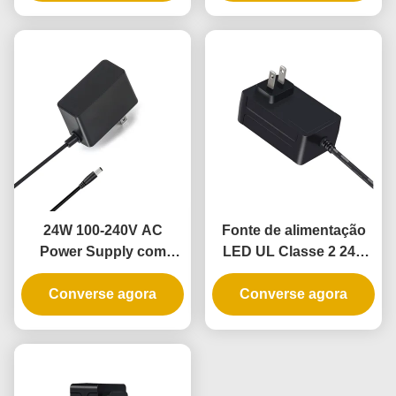
12V 5A com garantia de
LED flexíveis
3 anos e conformidade
DOE VI
24W 100-240V AC
Fonte de alimentação
Power Supply com
LED UL Classe 2 24V
100% PC Material para
2A 48W com entrada
LED Strip Lights e
Converse agora
100-240V para fita de luz
Converse agora
câmeras de CCTV
LED