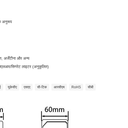
े अनुरूप
त, अर्जेंटीना और अन्य
्सएलआर/सिगरेट लाइटर (अनुकूलित)
ई
यूकेसीए
एसएए
सी-टिक
आरसीएम
RoHS
सीबी