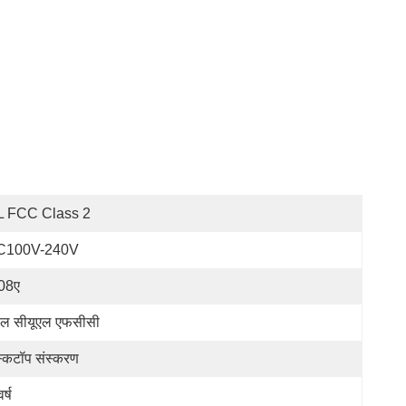
L FCC Class 2
C100V-240V
08ए
एल सीयूएल एफसीसी
स्कटॉप संस्करण
र्ष