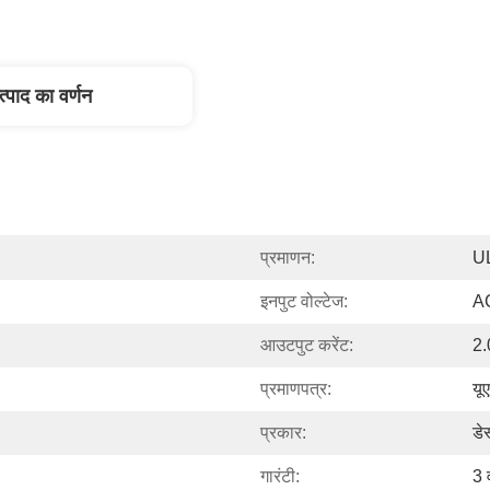
त्पाद का वर्णन
प्रमाणन:
U
इनपुट वोल्टेज:
A
आउटपुट करेंट:
2.
प्रमाणपत्र:
यू
प्रकार:
डे
गारंटी:
3 व