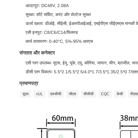
आउटपुटः DC48V, 2.08A
सुरक्षाः शॉर्ट सर्किट, करंट और वोल्टेज सुरक्षा
ऊर्जा दक्षता: डीओई, सीईसी, ईआरपीआईआई, एमईपीएस जीईएमएस मानकों क
एसी इनपुटः C8/C6/C14/फिक्स्ड
कार्य वातावरणः 0-40°C, 5%-95% आरएच
संगतता और कनेक्टर
एसी प्लग उपलब्धः यूएस, ईयू, यूके, एयू, कोरिया, जापान, चीन, ब्राजील, भार
डीसी प्लग विकल्पः 5.5*2.1/5.5*2.5/4.0*1.7/3.5*1.35/2.5*0.7/एक
प्रमाणपत्र
यूएल
cUL
एफसीसी
जीएस
सीसीसी
CQC
केसी
पीएस