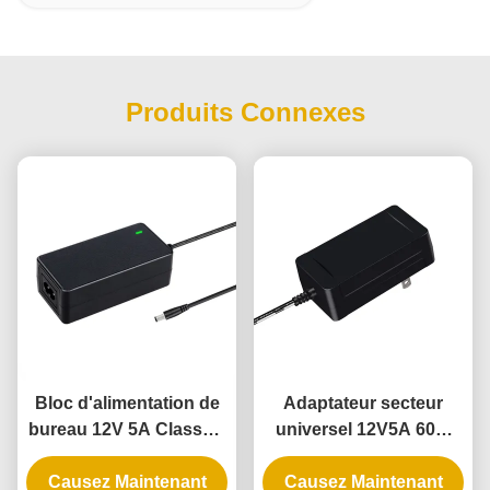
Produits Connexes
Bloc d'alimentation de
Adaptateur secteur
bureau 12V 5A Classe 2
universel 12V5A 60W
UL avec garantie de 3
avec garantie de 3 ans
ans et conformité DOE
Causez Maintenant
Causez Maintenant
pour guirlandes