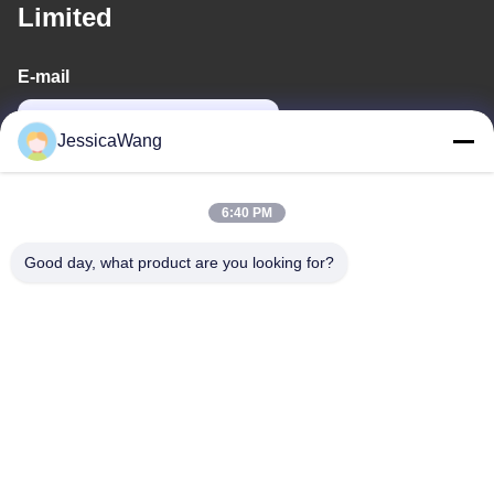
Limited
E-mail
power06@szzhpower.com
JessicaWang
Notre adresse
6:40 PM
Adresse
Good day, what product are you looking for?
8À l'étage 9A, bâtiment 2, rue Fengxing.1, communauté
Fenghuang, rue Fuyong, district Baoan, Shenzhen, Guangdong,
Chine
Téléphone
0086-755-81461285