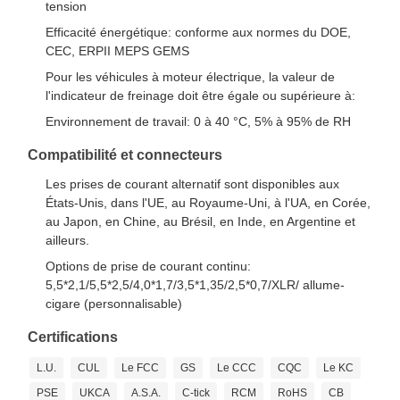
tension
Efficacité énergétique: conforme aux normes du DOE,
CEC, ERPII MEPS GEMS
Pour les véhicules à moteur électrique, la valeur de
l'indicateur de freinage doit être égale ou supérieure à:
Environnement de travail: 0 à 40 °C, 5% à 95% de RH
Compatibilité et connecteurs
Les prises de courant alternatif sont disponibles aux
États-Unis, dans l'UE, au Royaume-Uni, à l'UA, en Corée,
au Japon, en Chine, au Brésil, en Inde, en Argentine et
ailleurs.
Options de prise de courant continu:
5,5*2,1/5,5*2,5/4,0*1,7/3,5*1,35/2,5*0,7/XLR/ allume-
cigare (personnalisable)
Certifications
L.U.
CUL
Le FCC
GS
Le CCC
CQC
Le KC
PSE
UKCA
A.S.A.
C-tick
RCM
RoHS
CB