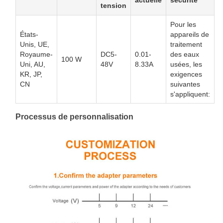
tension
Pour les
États-
appareils de
Unis, UE,
traitement
Royaume-
DC5-
0.01-
des eaux
100 W
Uni, AU,
48V
8.33A
usées, les
KR, JP,
exigences
CN
suivantes
s'appliquent:
Processus de personnalisation