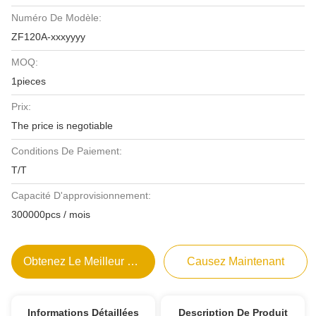
Numéro De Modèle:
ZF120A-xxxyyyy
MOQ:
1pieces
Prix:
The price is negotiable
Conditions De Paiement:
T/T
Capacité D'approvisionnement:
300000pcs / mois
Obtenez Le Meilleur Prix
Causez Maintenant
Informations Détaillées
Description De Produit