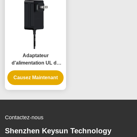
Adaptateur
d'alimentation UL de
classe 2 de 36W 12V 3A
Causez Maintenant
pour bandes
lumineuses LED avec
garantie de 3 ans et
basse tension sûre
Contactez-nous
Shenzhen Keysun Technology