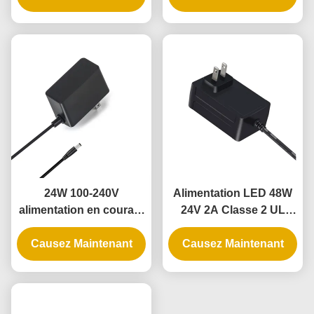
VI
lumineuses LED
flexibles
24W 100-240V
Alimentation LED 48W
alimentation en courant
24V 2A Classe 2 UL
alternatif avec 100% de
avec entrée 100-240V
Causez Maintenant
matériel PC pour
Causez Maintenant
pour ruban LED
lampes à LED et
caméras de
vidéosurveillance